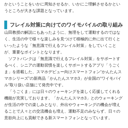
かということをいかに周知させるか、いかにご理解させるかとい
うところが大きな課題となっています。
フレイル対策に向けてのワイモバイルの取り組み
山田教授の解説にもあったように、無理をして運動するのではな
く、生活の中で様々な楽しみを見つけて積極的に外に出て行くと
いったような「無意識で行えるフレイル対策」をしていくこと
が、重要なポイントとなります。
ソフトバンクは「無意識で行えるフレイル対策」をサポートす
るべく、シニアの運動習慣を楽しくサポートするアプリ「うごく
ま」を搭載した、スマホデビュー向けスマートフォン“かんたんス
マホシリーズ”の新商品「かんたんスマホ3」が全国の"ワイモバイ
ル"取り扱い店舗にて発売中です。
「うごくま」には日々のウォーキングを楽しく応援してくれる
機能が充実しております。「かんたんスマホ3」とのウォーキング
が生活の中での楽しみとなり、外出やウォーキングの機会が増え
ることで人々との交流機会も増え、運動不足のみならず、日々の
意欲向上にも貢献できる新スマートフォンとなっています。