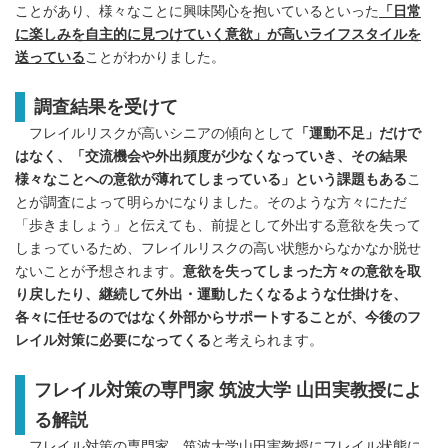
ことがあり、様々なことに興味関心を抱いているといった
「日常
English
に楽しみを自主的に見つけていく意欲」が高いライフスタイルを
送っている
ことがわかりました。
調査結果を受けて
フレイルリスクが高いシニアの傾向として
「運動不足」だけで
はなく、「交流機会や外出頻度が少なくなっていき、その結果
様々なことへの意欲が薄れてしまっている」という課題もある
こ
とが調査によって明らかになりました。そのような方々にただ
「歩きましょう」と伝えても、前提として外出する意欲を失って
しまっているため、フレイルリスクの高い状態からなかなか脱せ
ないことが予想されます。
意欲を失ってしまった方々の意欲を取
り戻したり、継続して外出・運動したくなるような仕掛けを、
各々に任せるのではなく外部からサポートすることが、今後のフ
レイル対策に必要になってくる
と考えられます。
フレイル対策の専門家 筑波大学 山田実教授によ
る解説
フレイル対策の専門家、筑波大学山田実教授にフレイル状態に