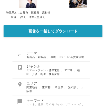
埼玉県ふじみ野市 福祉部 高齢福
祉課 課長 仲野公堅さん
画像を一括してダウンロード

テーマ
新商品・新製品
、
環境・CSR・社会貢献活動

ジャンル
スマートフォン・携帯電話
、
アプリ
、
福
祉・介護・衛生・社会保障

エリア
関東地方
、
東京都
、
埼玉県
、
愛知県
、
大
阪府

キーワード
スマホ、健康、ワイモバイル、ソフトバンク、