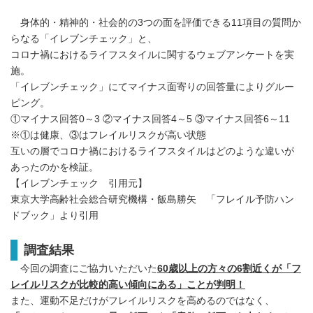
身体的・精神的・社会的の3つの面を評価できる11項目の質問か
らなる「イレブンチェック」と、
コロナ禍におけるライフスタイルに関するウェブアンケートを実
施。
「イレブンチェック」にてマイナス面寄りの回答量によりグルー
ピング。
①マイナス回答0～3 ②マイナス回答4～5 ③マイナス回答6～11
※①は健康、③はフレイルリスクが高い状態
互いの層でコロナ禍におけるライフスタイルはどのような違いが
あったのかを検証。
【イレブンチェック 引用元】
東京大学高齢社会総合研究機構・飯島勝矢 「フレイル予防ハン
ドブック」より引用
調査結果
今回の調査にご協力いただいた
60歳以上の方々の6割近くが「フ
レイルリスクが比較的高い傾向にある」ことが判明！
また、運動不足だけがフレイルリスクを高めるのではなく、