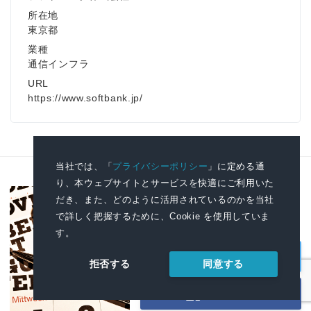
所在地
東京都
業種
通信インフラ
URL
https://www.softbank.jp/
当社では、「
プライバシーポリシー
」に定める通
り、本ウェブサイトとサービスを快適にご利用いた
だき、また、どのように活用されているのかを当社
SNSでも最新のプレスリリース情
で詳しく把握するために、Cookie を使用していま
報をいち早く配信中
す。
X
同意する
拒否する
Facebook