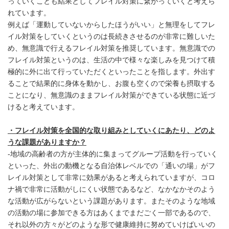
っていくことも結果としてフレイル対策に繋がっていくと考えら
れています。
例えば「運動していないからしたほうがいい」と無理をしてフレ
イル対策をしていくというのは長続きさせるのが非常に難しいた
め、無意識で行えるフレイル対策を推奨しています。無意識での
フレイル対策というのは、生活の中で様々な楽しみを見つけて積
極的に外に出て行っていただくといったことを指します。外出す
ることで結果的に身体を動かし、お腹も空くので栄養も摂取する
ことになり、無意識のままフレイル対策ができている状態に近づ
けると考えています。
・フレイル対策を全国的な取り組みとしていくにあたり、どのよ
うな課題がありますか？
-地域の高齢者の方が主体的に集まってグループ活動を行っていく
といった、外出の動機となる自治体レベルでの「通いの場」がフ
レイル対策として非常に効果があると考えられていますが、コロ
ナ禍で非常に活動がしにくい状態であるなど、なかなかそのよう
な活動が広がらないという課題があります。またそのような地域
の活動の場に参加できる方はあくまでまだごく一部であるので、
それ以外の方々がどのような形で健康維持に努めていけばいいの