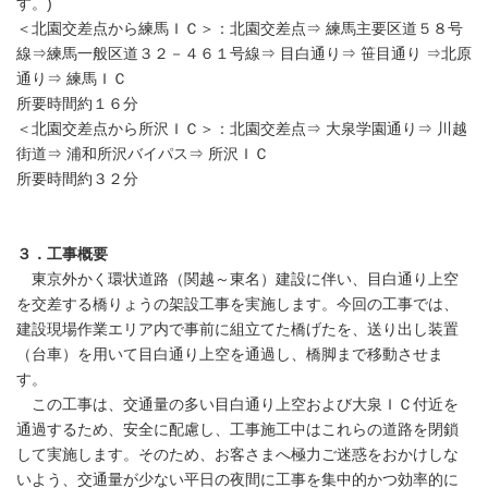
す。)
＜北園交差点から練馬ＩＣ＞：北園交差点⇒ 練馬主要区道５８号
線⇒練馬一般区道３２－４６１号線⇒ 目白通り⇒ 笹目通り ⇒北原
通り⇒ 練馬ＩＣ
所要時間約１６分
＜北園交差点から所沢ＩＣ＞：北園交差点⇒ 大泉学園通り⇒ 川越
街道⇒ 浦和所沢バイパス⇒ 所沢ＩＣ
所要時間約３２分
３．工事概要
東京外かく環状道路（関越～東名）建設に伴い、目白通り上空
を交差する橋りょうの架設工事を実施します。今回の工事では、
建設現場作業エリア内で事前に組立てた橋げたを、送り出し装置
（台車）を用いて目白通り上空を通過し、橋脚まで移動させま
す。
この工事は、交通量の多い目白通り上空および大泉ＩＣ付近を
通過するため、安全に配慮し、工事施工中はこれらの道路を閉鎖
して実施します。そのため、お客さまへ極力ご迷惑をおかけしな
いよう、交通量が少ない平日の夜間に工事を集中的かつ効率的に