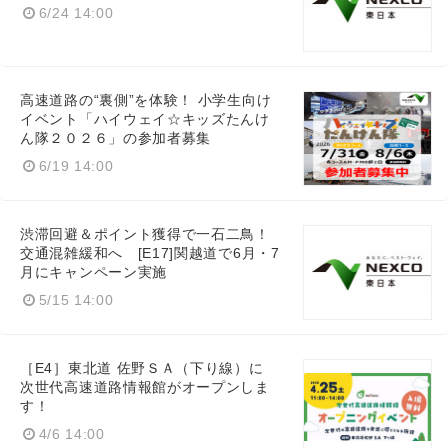
6/24 14:00
高速道路の“裏側”を体験！ 小学生向け
イベント「ハイウェイ☆キッズたんけ
ん隊２０２６」の参加者募集
6/19 14:00
渋滞回避＆ポイント獲得で一石二鳥！
交通混雑緩和へ [E17]関越道で6月・7
月にキャンペーン実施
5/15 14:00
［E4］東北道 佐野ＳＡ（下り線）に
次世代高速道路情報館がオープンしま
す！
4/6 14:00