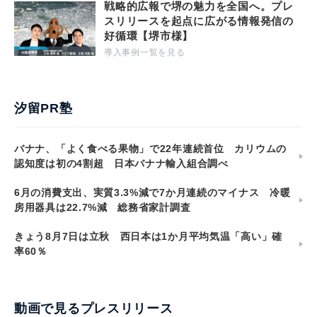
戦略的広報で堺の魅力を全国へ。プレ
スリリースを起点に広がる情報発信の
好循環【堺市様】
導入事例一覧を見る
汐留PR塾
バナナ、「よく食べる果物」で22年連続首位 カリウムの
認知度は初の4割超 日本バナナ輸入組合調べ
6月の消費支出、実質3.3%減で7か月連続のマイナス 冷暖
房用器具は22.7%減 総務省家計調査
きょう8月7日は立秋 西日本は1か月平均気温「高い」確
率60％
動画で見るプレスリリース