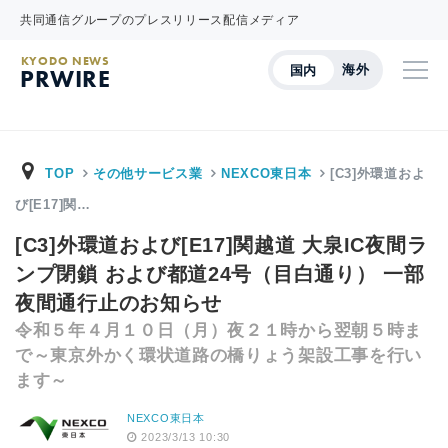
共同通信グループのプレスリリース配信メディア
KYODO NEWS
海外
国内
PRWIRE
TOP
その他サービス業
NEXCO東日本
[C3]外環道およ
び[E17]関…
[C3]外環道および[E17]関越道 大泉IC夜間ラ
ンプ閉鎖 および都道24号（目白通り） 一部
夜間通行止のお知らせ
令和５年４月１０日（月）夜２１時から翌朝５時ま
で～東京外かく環状道路の橋りょう架設工事を行い
ます～
NEXCO東日本
2023/3/13 10:30