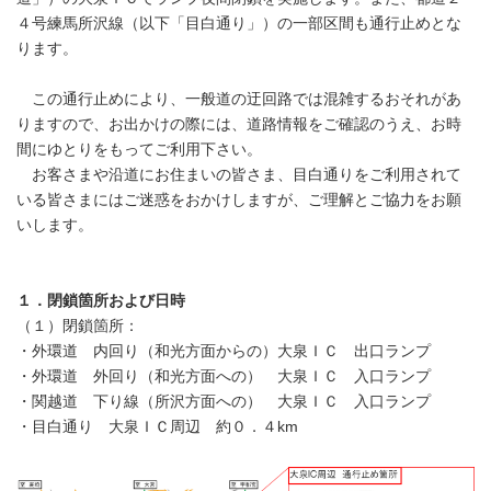
４号練馬所沢線（以下「目白通り」）の一部区間も通行止めとな
ります。
この通行止めにより、一般道の迂回路では混雑するおそれがあ
りますので、お出かけの際には、道路情報をご確認のうえ、お時
間にゆとりをもってご利用下さい。
お客さまや沿道にお住まいの皆さま、目白通りをご利用されて
いる皆さまにはご迷惑をおかけしますが、ご理解とご協力をお願
いします。
１．閉鎖箇所および日時
（１）閉鎖箇所：
・外環道 内回り（和光方面からの）大泉ＩＣ 出口ランプ
・外環道 外回り（和光方面への） 大泉ＩＣ 入口ランプ
・関越道 下り線（所沢方面への） 大泉ＩＣ 入口ランプ
・目白通り 大泉ＩＣ周辺 約０．４km