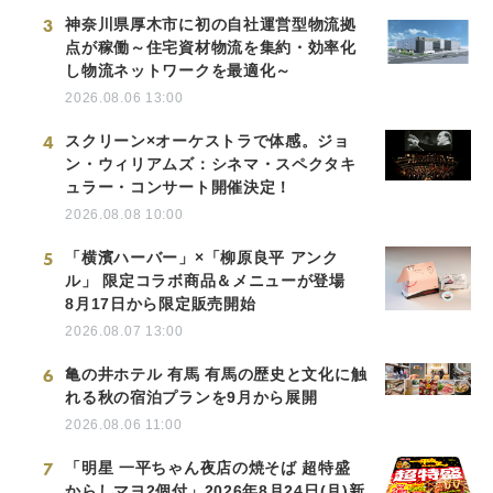
3
神奈川県厚木市に初の自社運営型物流拠
点が稼働～住宅資材物流を集約・効率化
し物流ネットワークを最適化～
2026.08.06 13:00
4
スクリーン×オーケストラで体感。ジョ
ン・ウィリアムズ：シネマ・スペクタキ
ュラー・コンサート開催決定！
2026.08.08 10:00
5
「横濱ハーバー」×「柳原良平 アンク
ル」 限定コラボ商品＆メニューが登場
8月17日から限定販売開始
2026.08.07 13:00
6
亀の井ホテル 有馬 有馬の歴史と文化に触
れる秋の宿泊プランを9月から展開
2026.08.06 11:00
7
「明星 一平ちゃん夜店の焼そば 超特盛
からしマヨ2個付」2026年8月24日(月)新