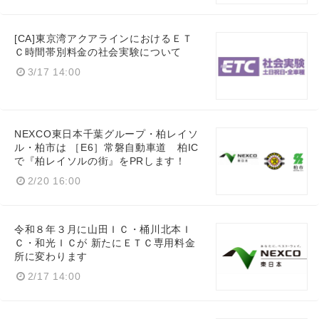
[CA]東京湾アクアラインにおけるＥＴ
Ｃ時間帯別料金の社会実験について
3/17 14:00
NEXCO東日本千葉グループ・柏レイソ
ル・柏市は ［E6］常磐自動車道 柏IC
で『柏レイソルの街』をPRします！
2/20 16:00
令和８年３月に山田ＩＣ・桶川北本Ｉ
Ｃ・和光ＩＣが 新たにＥＴＣ専用料金
所に変わります
2/17 14:00