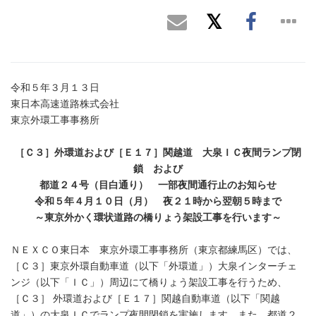
令和５年３月１３日
東日本高速道路株式会社
東京外環工事事務所
［Ｃ３］外環道および［Ｅ１７］関越道 大泉ＩＣ夜間ランプ閉
鎖 および
都道２４号（目白通り） 一部夜間通行止のお知らせ
令和５年４月１０日（月） 夜２１時から翌朝５時まで
～東京外かく環状道路の橋りょう架設工事を行います～
ＮＥＸＣＯ東日本 東京外環工事事務所（東京都練馬区）では、
［Ｃ３］東京外環自動車道（以下「外環道」）大泉インターチェ
ンジ（以下「ＩＣ」）周辺にて橋りょう架設工事を行うため、
［Ｃ３］ 外環道および［Ｅ１７］関越自動車道（以下「関越
道」）の大泉ＩＣでランプ夜間閉鎖を実施します。また、都道２