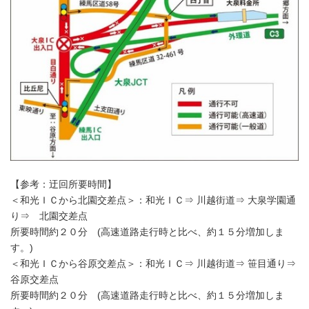
【参考：迂回所要時間】
＜和光ＩＣから北園交差点＞：和光ＩＣ⇒ 川越街道⇒ 大泉学園通
り⇒ 北園交差点
所要時間約２０分 (高速道路走行時と比べ、約１５分増加しま
す。)
＜和光ＩＣから谷原交差点＞：和光ＩＣ⇒ 川越街道⇒ 笹目通り⇒
谷原交差点
所要時間約２０分 (高速道路走行時と比べ、約１５分増加しま