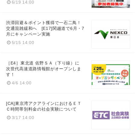
6/19 14:00
渋滞回避＆ポイント獲得で一石二鳥！
交通混雑緩和へ [E17]関越道で6月・7
月にキャンペーン実施
5/15 14:00
［E4］東北道 佐野ＳＡ（下り線）に
次世代高速道路情報館がオープンしま
す！
4/6 14:00
[CA]東京湾アクアラインにおけるＥＴ
Ｃ時間帯別料金の社会実験について
3/17 14:00