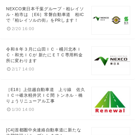
NEXCO東日本千葉グループ・柏レイソ
ル・柏市は ［E6］常磐自動車道 柏IC
で『柏レイソルの街』をPRします！
2/20 16:00
令和８年３月に山田ＩＣ・桶川北本Ｉ
Ｃ・和光ＩＣが 新たにＥＴＣ専用料金
所に変わります
2/17 14:00
［E18］上信越自動車道 上り線 佐久
ＩＣ⇒碓氷軽井沢ＩＣ間 トンネル・橋
りょうリニューアル工事
1/30 14:00
[C4]首都圏中央連絡自動車道に新たな