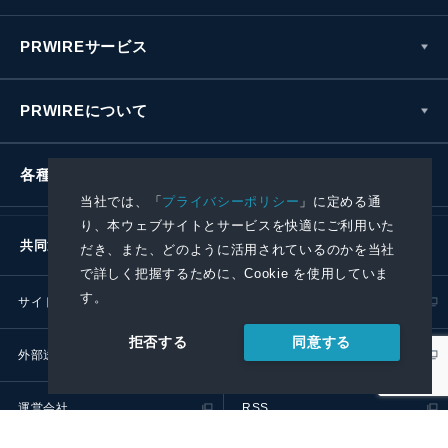
PRWIREサービス
PRWIREについて
各種お問い合わせ
当社では、「
プライバシーポリシー
」に定める通
り、本ウェブサイトとサービスを快適にご利用いた
共同通信社グループ
だき、また、どのように活用されているのかを当社
で詳しく把握するために、Cookie を使用していま
す。
サイトポリシー
プライバシーポリシー
同意する
拒否する
外部送信ポリシー
プレスリリース取扱基準
運営会社
RSS