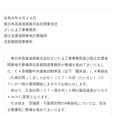
令和８年６月２４日
東日本高速道路株式会社関東支社
さいたま工事事務所
国土交通省関東地方整備局
北首都国道事務所
東日本高速道路株式会社さいたま工事事務所及び国土交通省
関東地方整備局北首都国道事務所が整備を進めてまいりまし
た、Ｃ４首都圏中央連絡自動車道（以下「圏央道」）４車線化
（久喜白岡（くきしらおか）ＪＣＴ～⼤栄（たいえい）ＪＣ
Ｔ）の一部が運用開始しますのでお知らせします。
併せて、久喜白岡ＪＣＴ～境古河ＩＣ間の最高速度が１００
ｋｍ/ｈに変更となります。
引き続き、茨城県・千葉県区間の4車線化については、安全
を最優先に整備を進めてまいります。