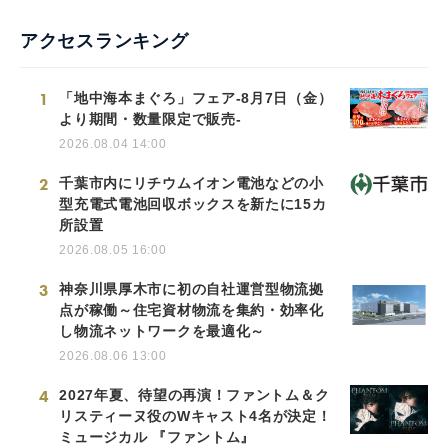
アクセスランキング
1
「地中海本まぐろ」フェア-8月7日（金）
より期間・数量限定で販売-
2026.08.04 14:00
2
千葉市内にリチウムイオン電池などの小
型充電式電池回収ボックスを新たに15カ
所設置
2026.08.05 16:00
3
神奈川県厚木市に初の自社運営型物流拠
点が稼働～住宅資材物流を集約・効率化
し物流ネットワークを最適化～
2026.08.06 13:00
4
2027年夏、待望の再演！ファントム＆ク
リスティーヌ役のWキャスト4名が決定！
ミュージカル 『ファントム』