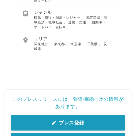
新サービス

ジャンル
観光・旅行・宿泊・レジャー
、
地方自治・地
域経済・地域社会
、
運輸・交通
、
自動車・
オートバイ・自転車

エリア
関東地方
、
東京都
、
埼玉県
、
千葉県
、
茨
城県
このプレスリリースには、報道機関向けの情報が
あります。
プレス登録