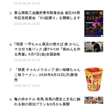
2026.08.06 12:00
5
富山県商工会議所青年部連合会 創立50周
年記念祝賀会 「DJ盆踊り」を開催します
2026.08.04 15:25
6
｢明星 一平ちゃん夜店の焼そば 袋 からし
マヨ付 5食パック｣新TV-CM『袋めんを作
る男篇』8月7日(金)全国放映
2026.08.07 07:30
7
「明星 チャルメラカップ 赤い味噌ちゃん
こ味ラーメン」2026年8月31日(月)新発
売
2026.08.07 13:00
8
亀の井ホテル 有馬 有馬の歴史と文化に触
れる秋の宿泊プランを9月から展開