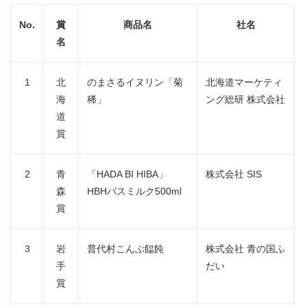
No.
賞
商品名
社名
名
1
北
のまさるイヌリン「菊
北海道マーケティ
海
稀」
ング総研 株式会社
道
賞
2
青
「HADA BI HIBA」
株式会社 SIS
森
HBHバスミルク500ml
賞
Japanese
3
岩
普代村こんぶ饂飩
株式会社 青の国ふ
手
だい
賞