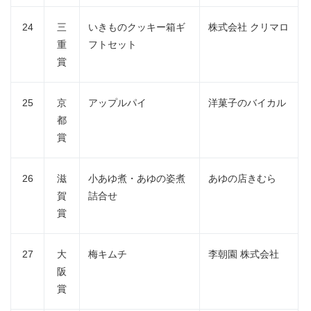
24
三
いきものクッキー箱ギ
株式会社 クリマロ
重
フトセット
賞
25
京
アップルパイ
洋菓子のバイカル
都
賞
26
滋
小あゆ煮・あゆの姿煮
あゆの店きむら
賀
詰合せ
賞
27
大
梅キムチ
李朝園 株式会社
阪
賞