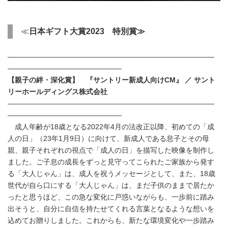
≪
日本ギフト大賞
2023
特別賞≫
―――――――――――――――――――――――――――――
――――――――――――――――
【親子の絆・深化賞】 『サントリー新成人向け
CM
』 ／ サント
リーホールディングス株式会社
―――――――――――――――――――――――――――――
――――――――――――――――
成人年齢が18歳となる2022年4月の法改正以降、初めての「成
人の日」（23年1月9日）に向けて、新成人である息子とその母
親、親子それぞれの視点で「成人の日」を描写した映像を制作し
ました。ご子息の成長をずっと見守ってこられたご家族から発す
る「大人じゃん」は、成人を祝うメッセージとして、また、18歳
世代が自ら口にする「大人じゃん」は、まだ子供のままで居たか
ったと思うほど、この急な変化に戸惑いながらも、一歩前に踏み
出そうと、自分に自信を持たせてくれる言葉となるような想いを
込めてお贈りしました。これからも、新たな環境変化や一歩踏み