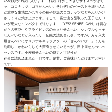
い3種類が上段に入ります。下段には少し大きなサイズのかぼち
ゃ、ココナッツ、ゴマせんべい。それぞれのペーストを練り込ん
だ濃厚な生地にかぼちゃの種や乾燥のココナッツなどをふりかけ
さっくりと焼き上げます。そして、富士山を型取った玉子せんべ
いが絶大なインパクトで迫ります。「YES! SENBEI CAN」は昔な
がらの落花生やフライピンズの豆入りせんべい、シンプルな玉子
せんべいなどが入ったザ・伝統の詰め合わせ。ですが、みそ入大
垣せんべいにオリジナルキャラクターの「せんべいびー」くんを
刻印し、かわいらしく大変身させているのが、田中屋せんべいの
センスです。小麦粉せんべいの魅力と可能性が
存分に詰め込まれた一品です。是非、ご賞味いただけますと幸い
です。