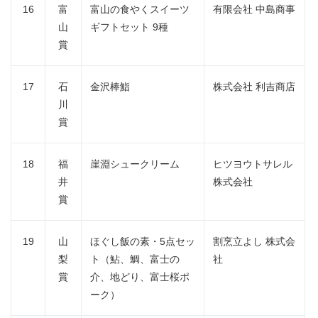
16
富
富山の食やくスイーツ
有限会社 中島商事
山
ギフトセット 9種
賞
17
石
金沢棒鮨
株式会社 利吉商店
川
賞
18
福
崖淵シュークリーム
ヒツヨウトサレル
井
株式会社
賞
19
山
ほぐし飯の素・5点セッ
割烹立よし 株式会
梨
ト（鮎、鯛、富士の
社
賞
介、地どり、富士桜ポ
ーク）