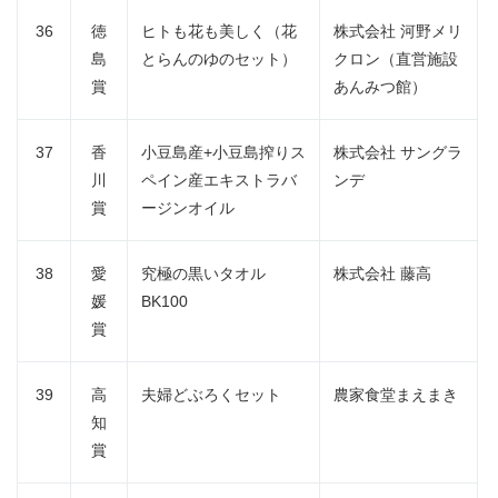
36
徳
ヒトも花も美しく（花
株式会社 河野メリ
島
とらんのゆのセット）
クロン（直営施設
賞
あんみつ館）
37
香
小豆島産+小豆島搾りス
株式会社 サングラ
川
ペイン産エキストラバ
ンデ
賞
ージンオイル
38
愛
究極の黒いタオル
株式会社 藤高
媛
BK100
賞
39
高
夫婦どぶろくセット
農家食堂まえまき
知
賞