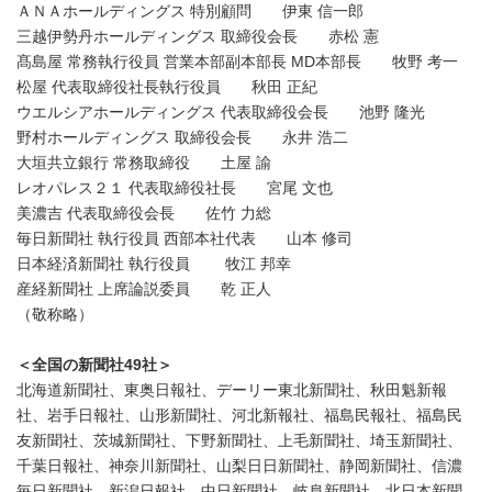
ＡＮＡホールディングス 特別顧問 伊東 信一郎
三越伊勢丹ホールディングス 取締役会長 赤松 憲
髙島屋 常務執行役員 営業本部副本部長 MD本部長 牧野 考一
松屋 代表取締役社長執行役員 秋田 正紀
ウエルシアホールディングス 代表取締役会長 池野 隆光
野村ホールディングス 取締役会長 永井 浩二
大垣共立銀行 常務取締役 土屋 諭
レオパレス２１ 代表取締役社長 宮尾 文也
美濃吉 代表取締役会長 佐竹 力総
毎日新聞社 執行役員 西部本社代表 山本 修司
日本経済新聞社 執行役員 牧江 邦幸
産経新聞社 上席論説委員 乾 正人
（敬称略）
＜全国の新聞社
49
社＞
北海道新聞社、東奥日報社、デーリー東北新聞社、秋田魁新報
社、岩手日報社、山形新聞社、河北新報社、福島民報社、福島民
友新聞社、茨城新聞社、下野新聞社、上毛新聞社、埼玉新聞社、
千葉日報社、神奈川新聞社、山梨日日新聞社、静岡新聞社、信濃
毎日新聞社、新潟日報社、中日新聞社、岐阜新聞社、北日本新聞