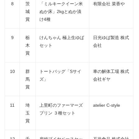
8
茨
「ミルキークイーン米
有限会社 菜香や
城
ぬか床」2kgとぬか漬
賞
け4種
9
栃
けんちゃん 極上生ゆば
日光ゆば製造 株式
木
セット
会社
賞
10
群
トートバッグ「Sサイ
車の解体工場 株式
馬
ズ」
会社ギヤ
賞
11
埼
上里町のファーマーズ
atelier C-style
玉
プリン ３種セット
賞
12
千
房総ブイヤベースセッ
石井食品 株式会社