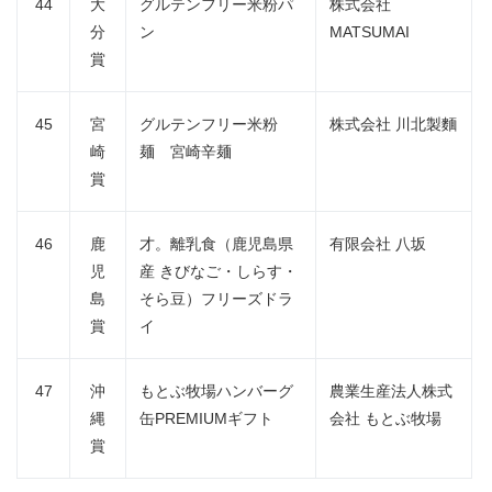
44
大
グルテンフリー米粉パ
株式会社
分
ン
MATSUMAI
賞
45
宮
グルテンフリー米粉
株式会社 川北製麵
崎
麺 宮崎辛麺
賞
46
鹿
才。離乳食（鹿児島県
有限会社 八坂
児
産 きびなご・しらす・
島
そら豆）フリーズドラ
賞
イ
47
沖
もとぶ牧場ハンバーグ
農業生産法人株式
縄
缶PREMIUMギフト
会社 もとぶ牧場
賞