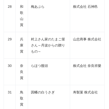
28
和
梅あぶら
株式会社 石神邑
歌
山
賞
29
兵
村上さん家のたまご屋
山忠商事 株式会社
庫
さん～丹波からの贈り
賞
もの～
30
奈
らほつ饅頭
株式会社 奈良祥樂
良
賞
31
鳥
因幡の白うさぎ
寿製菓 株式会社
取
賞