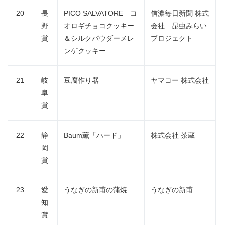
20
長
PICO SALVATORE コ
信濃毎日新聞 株式
野
オロギチョコクッキー
会社 昆虫みらい
賞
＆シルクパウダーメレ
プロジェクト
ンゲクッキー
21
岐
豆腐作り器
ヤマコー 株式会社
阜
賞
22
静
Baum薫「ハード」
株式会社 茶蔵
岡
賞
23
愛
うなぎの新甫の蒲焼
うなぎの新甫
知
賞