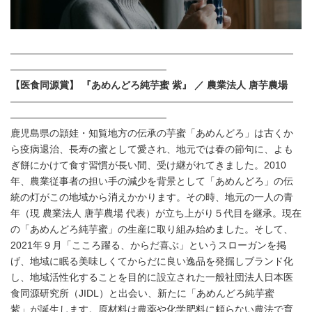
―――――――――――――――――――――――――――――
――――――――――――――――
【医食同源賞】 『あめんどろ純芋蜜 紫』 ／ 農業法人 唐芋農場
―――――――――――――――――――――――――――――
――――――――――――――――
鹿児島県の頴娃・知覧地方の伝承の芋蜜「あめんどろ」は古くか
ら疫病退治、長寿の蜜として愛され、地元では春の節句に、よも
ぎ餅にかけて食す習慣が長い間、受け継がれてきました。2010
年、農業従事者の担い手の減少を背景として「あめんどろ」の伝
統の灯がこの地域から消えかかります。その時、地元の一人の青
年（現 農業法人 唐芋農場 代表）が立ち上がり５代目を継承。現在
の「あめんどろ純芋蜜」の生産に取り組み始めました。そして、
2021年９月「こころ躍る、からだ喜ぶ」というスローガンを掲
げ、地域に眠る美味しくてからだに良い逸品を発掘しブランド化
し、地域活性化することを目的に設立された一般社団法人日本医
食同源研究所（JIDL）と出会い、新たに「あめんどろ純芋蜜
紫」が誕生します。原材料は農薬や化学肥料に頼らない農法で育