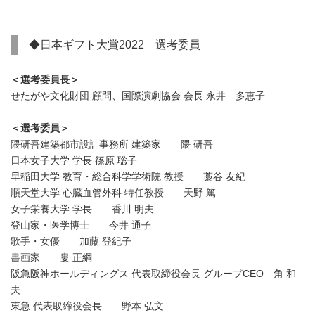
◆日本ギフト大賞2022 選考委員
＜選考委員長＞
せたがや文化財団 顧問、国際演劇協会 会長 永井 多恵子
＜選考委員＞
隈研吾建築都市設計事務所 建築家 隈 研吾
日本女子大学 学長 篠原 聡子
早稲田大学 教育・総合科学学術院 教授 藁谷 友紀
順天堂大学 心臓血管外科 特任教授 天野 篤
女子栄養大学 学長 香川 明夫
登山家・医学博士 今井 通子
歌手・女優 加藤 登紀子
書画家 婁 正綱
阪急阪神ホールディングス 代表取締役会長 グループCEO 角 和
夫
東急 代表取締役会長 野本 弘文