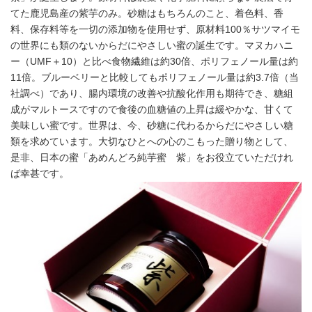
てた鹿児島産の紫芋のみ。砂糖はもちろんのこと、着色料、香
料、保存料等を一切の添加物を使用せず、原材料100％サツマイモ
の世界にも類のないからだにやさしい蜜の誕生です。マヌカハニ
ー（UMF＋10）と比べ食物繊維は約30倍、ポリフェノール量は約
11倍。ブルーベリーと比較してもポリフェノール量は約3.7倍（当
社調べ）であり、腸内環境の改善や抗酸化作用も期待でき、糖組
成がマルトースですので食後の血糖値の上昇は緩やかな、甘くて
美味しい蜜です。世界は、今、砂糖に代わるからだにやさしい糖
類を求めています。大切なひとへの心のこもった贈り物として、
是非、日本の蜜「あめんどろ純芋蜜 紫」をお役立ていただけれ
ば幸甚です。