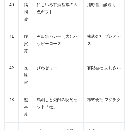
40
福
にじいろ甘酒基本の５
浦野醤油醸造元
岡
色ギフト
賞
41
佐
有田焼カレー（大）ハ
株式会社 プレアデ
賀
ッピーローズ
ス
賞
42
長
びわゼリー
有限会社 あじさい
崎
賞
43
熊
馬刺しと焼酎の晩酌セ
株式会社 フジチク
本
ット「松」
賞