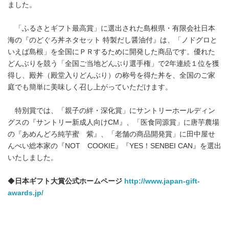
ました。
「ふるさとギフト最高賞」に選出された島根県・有限会社日本
海の『のどぐろ丼ネタセット 特製だし醤油付』は、「ノドグロと
いえば島根」を全国にＰＲするために開発した商品です。優れた
どんぶりを競う「全国ご当地どんぶり選手権」で2年連続１位を獲
得し、殿丼（殿堂入りどんぶり）の称号を得た丼を、全国のご家
庭でも簡単に美味しく召し上がっていただけます。
特別賞では、「親子の絆・深化賞」にサントリーホールディン
グスの『サントリー新成人向けCM』、「医食同源賞」に唐芋農場
の『あめんどろ純芋蜜 紫』、「老舗の商品開発賞」に田中屋せ
んべい総本家の『NOT COOKIE』『YES！SENBEI CAN』を選出
いたしました。
◆
日本ギフト大賞公式ホームページ
http://www.japan-gift-
awards.jp/