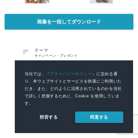
画像を一括してダウンロード

テーマ
キャンペーン・プレゼント

ジャンル
生活用品・生活雑貨
、
料理・グルメ
、
観
当社では、「
プライバシーポリシー
」に定める通
光・旅行・宿泊・レジャー
り、本ウェブサイトとサービスを快適にご利用いた
だき、また、どのように活用されているのかを当社

キーワード
ギフト、のどぐろ、島根県、日本ギフト大賞、
で詳しく把握するために、Cookie を使用していま
ふるさと
す。
同意する
拒否する