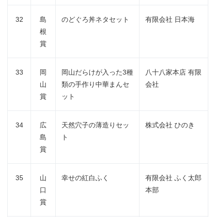
32
島
のどぐろ丼ネタセット
有限会社 日本海
根
賞
33
岡
岡山だらけが入った3種
八十八家本店 有限
山
類の手作り中華まんセ
会社
賞
ット
34
広
天然穴子の薄造りセッ
株式会社 ひのき
島
ト
賞
35
山
幸せの紅白ふく
有限会社 ふく太郎
口
本部
賞