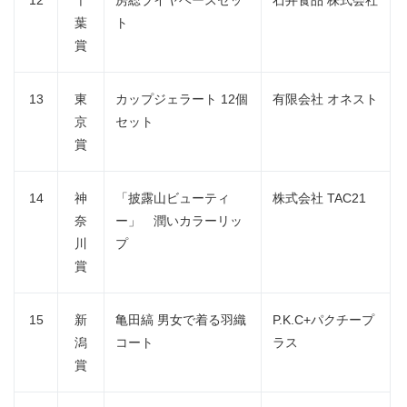
葉
ト
賞
13
東
カップジェラート 12個
有限会社 オネスト
京
セット
賞
14
神
「披露山ビューティ
株式会社 TAC21
奈
ー」 潤いカラーリッ
川
プ
賞
15
新
亀田縞 男女で着る羽織
P.K.C+パクチープ
潟
コート
ラス
賞