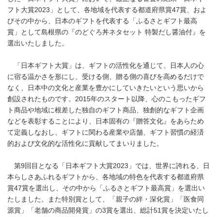
フト大賞2023」として、各地域を代表する都道府県賞47賞、およ
びその中から、日本のギフトを代表する「ふるさとギフト最高
賞」として島根県の『のどぐろ丼ネタセット 特製だし醤油付』を
選出いたしました。
「日本ギフト大賞」は、ギフトの活性化を通じて、日本人の心
に宿る温かさを形にし、受ける側、贈る側の喜びを高めるだけで
なく、日本中の文化と産業を豊かにしていきたいという思いから
創設されたものです。2015年のスタート以降、心のこもったギフ
ト商品や地域に根差した独自のギフト商品、独創的なギフト企画
などを表彰することにより、日本固有の『贈答文化』をあらため
て定義しなおし、ギフトに関わる産業や店舗、ギフト習慣の経済
的および文化的な活性化に貢献してまいりました。
第9回目となる「日本ギフト大賞2023」では、世界に誇れる、日
本らしさあふれるギフトから、各地域の特色を代表する都道府県
賞47賞を選出し、その中から「ふるさとギフト最高賞」を選出い
たしました。また特別賞として、「親子の絆・深化賞」「医食同
源賞」「老舗の商品開発賞」の3賞を選出、総計51賞を決定いたし