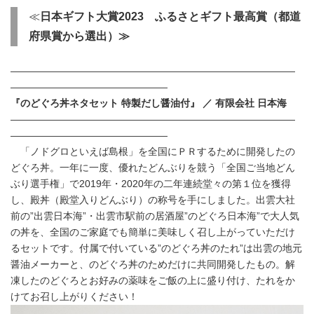
≪
日本ギフト大賞
2023
ふるさとギフト最高賞（都道
府県賞から選出）≫
―――――――――――――――――――――――――――――
――――――――――――――――
『のどぐろ丼ネタセット 特製だし醤油付』 ／ 有限会社 日本海
―――――――――――――――――――――――――――――
――――――――――――――――
「ノドグロといえば島根」を全国にＰＲするために開発したの
どぐろ丼。一年に一度、優れたどんぶりを競う「全国ご当地どん
ぶり選手権」で2019年・2020年の二年連続堂々の第１位を獲得
し、殿丼（殿堂入りどんぶり）の称号を手にしました。出雲大社
前の”出雲日本海”・出雲市駅前の居酒屋”のどぐろ日本海”で大人気
の丼を、全国のご家庭でも簡単に美味しく召し上がっていただけ
るセットです。付属で付いている”のどぐろ丼のたれ”は出雲の地元
醤油メーカーと、のどぐろ丼のためだけに共同開発したもの。解
凍したのどぐろとお好みの薬味をご飯の上に盛り付け、たれをか
けてお召し上がりください！