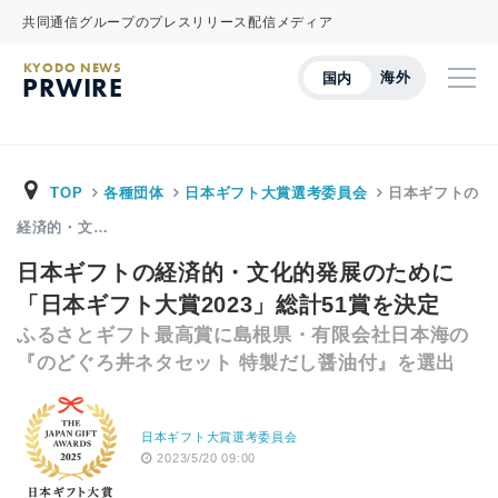
共同通信グループのプレスリリース配信メディア
KYODO NEWS
海外
国内
PRWIRE
TOP
各種団体
日本ギフト大賞選考委員会
日本ギフトの
経済的・文…
日本ギフトの経済的・文化的発展のために
「日本ギフト大賞2023」総計51賞を決定
ふるさとギフト最高賞に島根県・有限会社日本海の
『のどぐろ丼ネタセット 特製だし醤油付』を選出
日本ギフト大賞選考委員会
2023/5/20 09:00