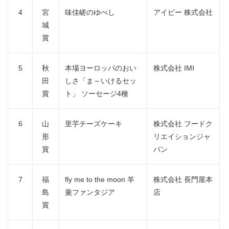
English
4
宮
味佳嵯のゆべし
アイビー 株式会社
城
賞
5
秋
本場ヨーロッパのおい
株式会社 IMI
田
しさ「ま～いけるセッ
賞
ト」 ソーセージ4種
6
山
里芋チーズケーキ
株式会社 フードク
形
リエイションジャ
賞
パン
7
福
fly me to the moon 羊
株式会社 長門屋本
島
羹ファンタジア
店
賞