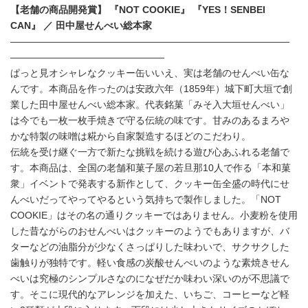
【老舗の商品開発賞】 『
NOT COOKIE
』 『
YES
！
SENBEI
CAN
』 ／ 田中屋せんべい総本家
―――――――――――――――――――――――――――――
――――――――――――――――
ぱっと見オシャレなクッキー缶いいえ、実は老舗のせんべい缶な
んです。本商品を作ったのは安政六年（1859年）城下町大垣で創
業した田中屋せんべい総本家。代表銘菓「みそ入大垣せんべい」
は今でも一枚一枚手焼きで守る伝統の味です。甘みのあるまろや
かな特製の味噌は糀から自家製造するほどのこだわり。
伝統を受け継ぐ一方で新たな挑戦を続ける遊び心あふれる老舗で
す。本商品は、全国の老舗和菓子屋の若旦那10人で作る「本和菓
衆」イベントで発表する新作として、クッキー缶全盛の時代にせ
んべいだってやってやるという気持ちで製作しました。「NOT
COOKIE」はその名の通りクッキーではありません。小麦粉を使用
した昔ながらのおせんべいはクッキーのようでもありますが、バ
ターなどの油脂分が少なくさっぱりした味わいで、サクサクした
歯触りが独特です。軽い食感の炭酸せんべいのような素焼きせん
べいは究極のシンプルさなのになぜだか味わい深いのが不思議で
す。そこに現代的なアレンジを加えた、いちご、コーヒーなど軽