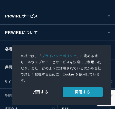
PRWIREサービス
PRWIREについて
各種お問い合わせ
当社では、「
プライバシーポリシー
」に定める通
り、本ウェブサイトとサービスを快適にご利用いた
共同通信社グループ
だき、また、どのように活用されているのかを当社
で詳しく把握するために、Cookie を使用していま
す。
サイトポリシー
プライバシーポリシー
同意する
拒否する
外部送信ポリシー
プレスリリース取扱基準
運営会社
RSS