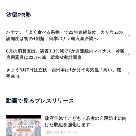
汐留PR塾
バナナ、「よく食べる果物」で22年連続首位 カリウムの
認知度は初の4割超 日本バナナ輸入組合調べ
6月の消費支出、実質3.3%減で7か月連続のマイナス 冷暖
房用器具は22.7%減 総務省家計調査
きょう8月7日は立秋 西日本は1か月平均気温「高い」確
率60％
動画で見るプレスリリース
政府全体でこども・若者の自殺防止に向
けた取組を強化します
2026.08.07 14:00