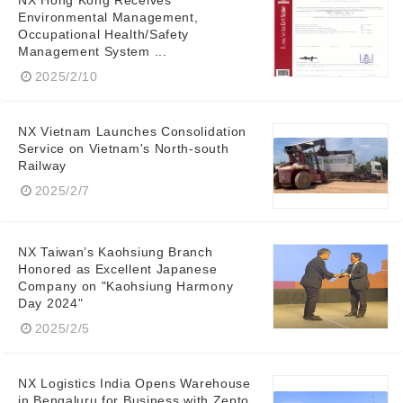
NX Hong Kong Receives
Environmental Management,
Occupational Health/Safety
Management System ...
2025/2/10
NX Vietnam Launches Consolidation
Service on Vietnam's North-south
Railway
2025/2/7
NX Taiwan’s Kaohsiung Branch
Honored as Excellent Japanese
Company on "Kaohsiung Harmony
Japanese
Day 2024"
2025/2/5
NX Logistics India Opens Warehouse
in Bengaluru for Business with Zepto,