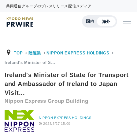
共同通信グループのプレスリリース配信メディア
KYODO NEWS
国内
海外
PRWIRE
TOP
陸運業
NIPPON EXPRESS HOLDINGS
Ireland's Minister of S…
Ireland's Minister of State for Transport
and Ambassador of Ireland to Japan
Visit...
Nippon Express Group Building
NIPPON EXPRESS HOLDINGS
2023/3/27 15:00