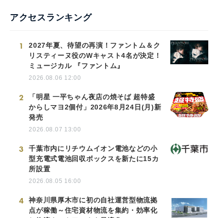
アクセスランキング
1
2027年夏、待望の再演！ファントム＆ク
リスティーヌ役のWキャスト4名が決定！
ミュージカル 『ファントム』
2026.08.06 12:00
2
「明星 一平ちゃん夜店の焼そば 超特盛
からしマヨ2個付」2026年8月24日(月)新
発売
2026.08.07 13:00
3
千葉市内にリチウムイオン電池などの小
型充電式電池回収ボックスを新たに15カ
所設置
2026.08.05 16:00
4
神奈川県厚木市に初の自社運営型物流拠
点が稼働～住宅資材物流を集約・効率化