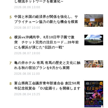
し物流ネットワークを最適化～
2026.08.06 13:00
5
中国と米国の経済界が関係を強化し、サ
プライチェーン協力の新たな機会を模索
2026.08.07 10:00
6
横浜vs沖縄尚学、8月10日甲子園で激
突 チケット完売の注目カード…28年前
にも横浜が演じた“伝説の一戦”
2026.08.07 19:00
7
亀の井ホテル 有馬 有馬の歴史と文化に触
れる秋の宿泊プランを9月から展開
2026.08.06 11:00
8
富山県商工会議所青年部連合会 創立50周
年記念祝賀会 「DJ盆踊り」を開催します
2026.08.04 15:25