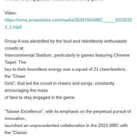
Video:
https://mma.prnewswire.com/media/2039764/WBC_____2023032
3_1.mp4
Group A was electrified by the loud and relentlessly enthusiastic
crowds at
Intercontinental Stadium, particularly in games featuring Chinese
Taipei. The
key to their boundless energy was a squad of 21 cheerleaders,
the "Cheer
Girls", that led the crowd in cheers and songs, constantly
encouraging the mass
of fans to stay engaged in the game.
"Taiwan Excellence", with its emphasis on the perpetual pursuit of
innovation,
launched an unprecedented collaboration in the 2023 WBC with
the "Classic