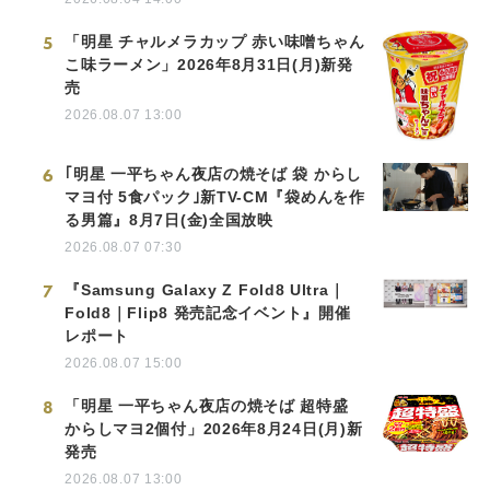
5
「明星 チャルメラカップ 赤い味噌ちゃん
こ味ラーメン」2026年8月31日(月)新発
売
2026.08.07 13:00
6
｢明星 一平ちゃん夜店の焼そば 袋 からし
マヨ付 5食パック｣新TV-CM『袋めんを作
る男篇』8月7日(金)全国放映
2026.08.07 07:30
7
『Samsung Galaxy Z Fold8 Ultra｜
Fold8｜Flip8 発売記念イベント』開催
レポート
2026.08.07 15:00
8
「明星 一平ちゃん夜店の焼そば 超特盛
からしマヨ2個付」2026年8月24日(月)新
発売
2026.08.07 13:00