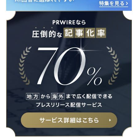
Japanese
English