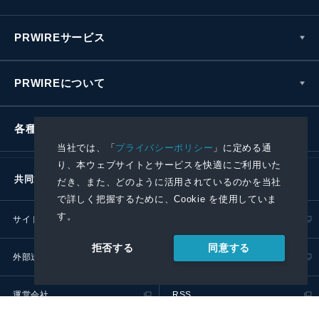
PRWIREサービス
PRWIREについて
各種お問い合わせ
当社では、「
プライバシーポリシー
」に定める通
り、本ウェブサイトとサービスを快適にご利用いた
共同通信社グループ
だき、また、どのように活用されているのかを当社
で詳しく把握するために、Cookie を使用していま
す。
サイトポリシー
プライバシーポリシー
同意する
拒否する
外部送信ポリシー
プレスリリース取扱基準
運営会社
RSS