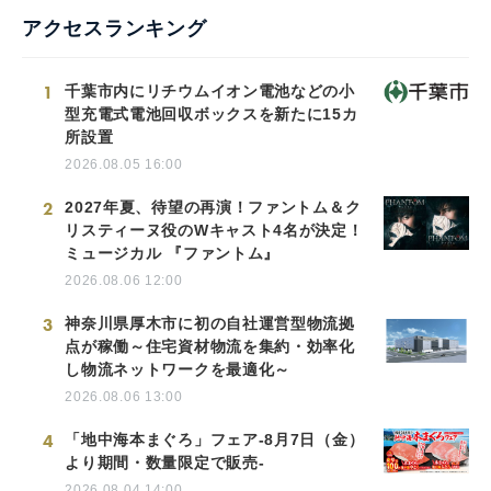
アクセスランキング
1
千葉市内にリチウムイオン電池などの小
型充電式電池回収ボックスを新たに15カ
所設置
2026.08.05 16:00
2
2027年夏、待望の再演！ファントム＆ク
リスティーヌ役のWキャスト4名が決定！
ミュージカル 『ファントム』
2026.08.06 12:00
3
神奈川県厚木市に初の自社運営型物流拠
点が稼働～住宅資材物流を集約・効率化
し物流ネットワークを最適化～
2026.08.06 13:00
4
「地中海本まぐろ」フェア-8月7日（金）
より期間・数量限定で販売-
2026.08.04 14:00