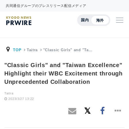
共同通信グループのプレスリリース配信メディア
KYODO NEWS
国内
海外
PRWIRE
TOP
Taitra
"Classic Girls" and "Ta…
"Classic Girls" and "Taiwan Excellence"
Highlight their WBC Excitement through
Unprecedented Collaboration
Taitra
2023/3/27 13:22