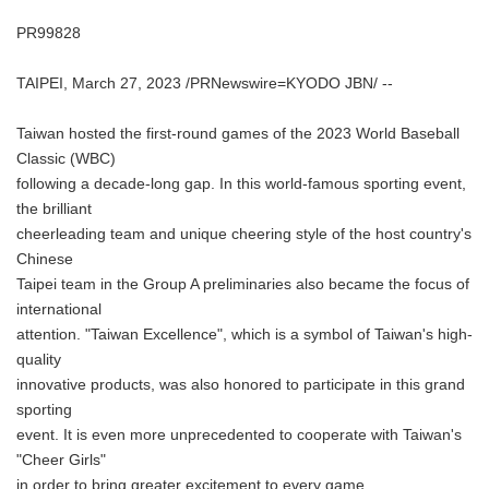
PR99828
TAIPEI, March 27, 2023 /PRNewswire=KYODO JBN/ --
Taiwan hosted the first-round games of the 2023 World Baseball
Classic (WBC)
following a decade-long gap. In this world-famous sporting event,
the brilliant
cheerleading team and unique cheering style of the host country's
Chinese
Taipei team in the Group A preliminaries also became the focus of
international
attention. "Taiwan Excellence", which is a symbol of Taiwan's high-
quality
innovative products, was also honored to participate in this grand
sporting
event. It is even more unprecedented to cooperate with Taiwan's
"Cheer Girls"
in order to bring greater excitement to every game.