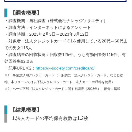
【調査概要】
・調査機関：自社調査（株式会社ナレッジソサエティ）
・調査方法：インターネットによるアンケート
・調査時期：2023年2月3日～2023年3月12日
・対象者：法人クレジットカード※1を使用している20代～60代ま
での男女115人
・調査結果の回収状況：回収数125件、うち有効回答数115件、有
効回答率92.0％
・記事URL※2：
https://k-society.com/creditcard/
※1：事業決済用クレジットカード（一般的に「法人クレジットカード」などと総
称。本リリースでは以下法人クレジットカード、法人カードの呼称を使用）
※2：ページ下部「法人クレジットカードに関する調査（2023年）」部分に掲載
【結果概要】
1.法人カードの平均保有枚数は1.2枚