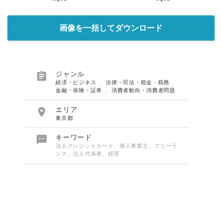
画像を一括してダウンロード

ジャンル
経済・ビジネス
、
法律・司法・税金・税務
、
金融・保険・証券
、
消費者動向・消費者問題

エリア
東京都

キーワード
法人クレジットカード、個人事業主、フリーラ
ンス、法人代表者、経理