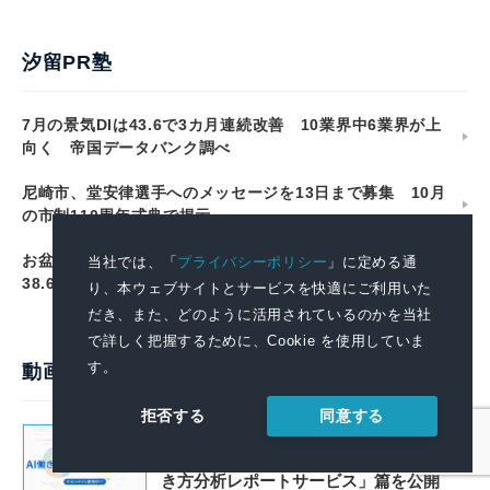
汐留PR塾
7月の景気DIは43.6で3カ月連続改善 10業界中6業界が上
向く 帝国データバンク調べ
尼崎市、堂安律選手へのメッセージを13日まで募集 10月
の市制110周年式典で掲示
お盆玉、子ども1人あたり平均9,977円 用意する人は
当社では、「
プライバシーポリシー
」に定める通
38.6% ソニー損保調べ
り、本ウェブサイトとサービスを快適にご利用いた
だき、また、どのように活用されているのかを当社
で詳しく把握するために、Cookie を使用していま
す。
動画で見るプレスリリース
同意する
拒否する
AIで組織の業務改善を支援する！
「SKYSEA Client View」の新CM「AI働
き方分析レポートサービス」篇を公開