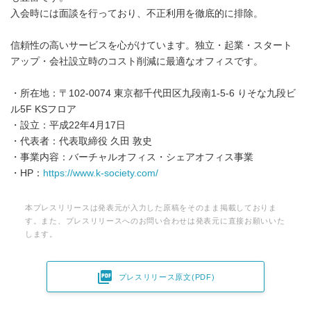
English
入会時には面談を行っており、不正利用を徹底的に排除。
信頼性の高いサービスを心がけています。独立・起業・スタート
アップ・会社設立時のコスト削減に最適なオフィスです。
・所在地：〒102-0074 東京都千代田区九段南1-5-6 りそな九段ビ
ル5F KSフロア
・設立：平成22年4月17日
・代表者：代表取締役 久田 敦史
・事業内容：バーチャルオフィス・シェアオフィス事業
・HP：
https://www.k-society.com/
本プレスリリースは発表元が入力した原稿をそのまま掲載しておりま
す。また、プレスリリースへのお問い合わせは発表元に直接お願いいた
します。

プレスリリース原文(PDF)