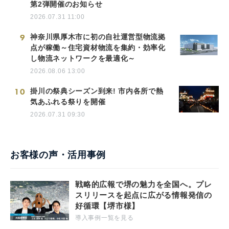
第2弾開催のお知らせ
2026.07.31 11:00
9
神奈川県厚木市に初の自社運営型物流拠
点が稼働～住宅資材物流を集約・効率化
し物流ネットワークを最適化～
2026.08.06 13:00
10
掛川の祭典シーズン到来! 市内各所で熱
気あふれる祭りを開催
2026.07.31 09:30
お客様の声・活用事例
戦略的広報で堺の魅力を全国へ。プレ
スリリースを起点に広がる情報発信の
好循環【堺市様】
導入事例一覧を見る