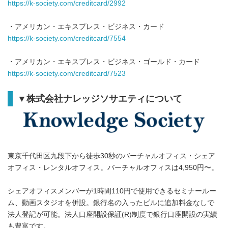
https://k-society.com/creditcard/2992
・アメリカン・エキスプレス・ビジネス・カード
https://k-society.com/creditcard/7554
・アメリカン・エキスプレス・ビジネス・ゴールド・カード
https://k-society.com/creditcard/7523
▼株式会社ナレッジソサエティについて
東京千代田区九段下から徒歩30秒のバーチャルオフィス・シェア
オフィス・レンタルオフィス。バーチャルオフィスは4,950円〜。
Japanese
シェアオフィスメンバーが1時間110円で使用できるセミナールー
ム、動画スタジオを併設。銀行名の入ったビルに追加料金なしで
法人登記が可能。法人口座開設保証(R)制度で銀行口座開設の実績
も豊富です。