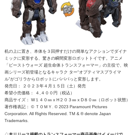
机の上に置き、本体を３回押すだけの簡単なアクションでダイナ
ミックに変形する、驚きの瞬間変形ロボットトイです。アニメ
「ビーストウォーズ 超生命体トランスフォーマー」の主役で、映
画シリーズ初登場となるキャラク ター“オプティマスプライマ
ル”がゴリラからロボットにパパパっと変形します。
発売日： ２０２３年４月１５日（土）発売
希望小売価格： ４,４００円（税込）
商品サイズ： W１４０㎜ x H２０３㎜ x D８０㎜（ロボット状態）
著作権表記： © ＴＯＭＹ. © 2023 Paramount Pictures
Corporation. All Rights Reserved. TM & ® denote Japan
Trademarks.
♢
本リリース掲載のトランスフォーマー商品画像はイメージで