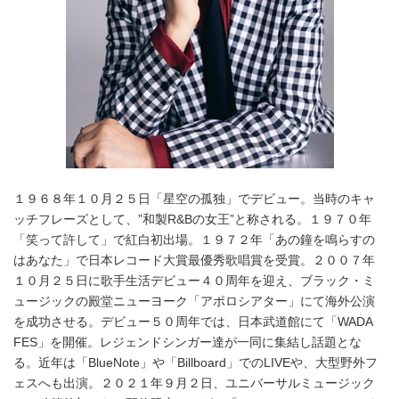
１９６８年１０月２５日「星空の孤独」でデビュー。当時のキャ
ッチフレーズとして、”和製R&Bの女王”と称される。１９７０年
「笑って許して」で紅白初出場。１９７２年「あの鐘を鳴らすの
はあなた」で日本レコード大賞最優秀歌唱賞を受賞。２００７年
１０月２５日に歌手生活デビュー４０周年を迎え、ブラック・ミ
ュージックの殿堂ニューヨーク「アポロシアター」にて海外公演
を成功させる。デビュー５０周年では、日本武道館にて「WADA
FES」を開催。レジェンドシンガー達が一同に集結し話題とな
る。近年は「BlueNote」や「Billboard」でのLIVEや、大型野外フ
ェスへも出演。２０２１年９月２日、ユニバーサルミュージック