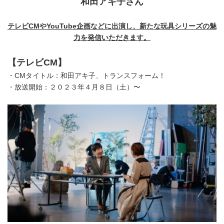
和田アキ子さん
テレビ
CM
や
YouTube
企画などに出演し、新たな玩具シリーズの魅
力を発信いただきます。
【テレビ
CM
】
・CMタイトル：和田アキ子、トランスフォーム！
・放送開始：２０２３年４月８日（土）〜