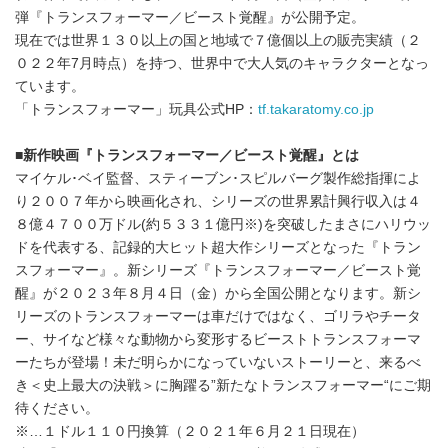
English
弾『トランスフォーマー／ビースト覚醒』が公開予定。
現在では世界１３０以上の国と地域で７億個以上の販売実績（２
０２２年7月時点）を持つ、世界中で大人気のキャラクターとなっ
ています。
「トランスフォーマー」玩具公式HP：
tf.takaratomy.co.jp
■
新作映画『トランスフォーマー／ビースト覚醒』とは
マイケル･ベイ監督、スティーブン･スピルバーグ製作総指揮によ
り２００７年から映画化され、シリーズの世界累計興行収入は４
８億４７００万ドル(約５３３１億円※)を突破したまさにハリウッ
ドを代表する、記録的大ヒット超大作シリーズとなった『トラン
スフォーマー』。新シリーズ『トランスフォーマー／ビースト覚
醒』が２０２３年８月４日（金）から全国公開となります。新シ
リーズのトランスフォーマーは車だけではなく、ゴリラやチータ
ー、サイなど様々な動物から変形するビーストトランスフォーマ
ーたちが登場！未だ明らかになっていないストーリーと、来るべ
き＜史上最大の決戦＞に胸躍る”新たなトランスフォーマー“にご期
待ください。
※…１ドル１１０円換算（２０２１年６月２１日現在）