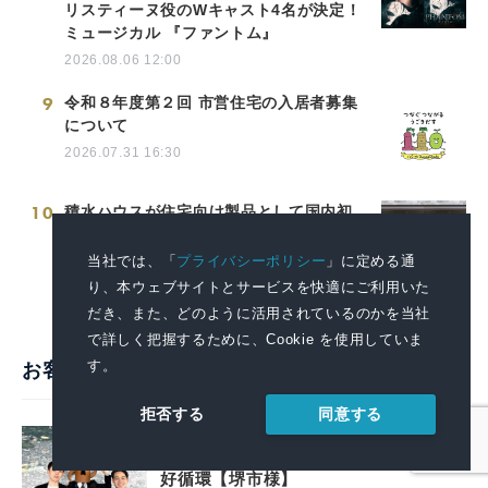
リスティーヌ役のWキャスト4名が決定！
ミュージカル 『ファントム』
2026.08.06 12:00
9
令和８年度第２回 市営住宅の入居者募集
について
2026.07.31 16:30
10
積水ハウスが住宅向け製品として国内初
LIXIL循環型低炭素アルミ 「PremiAL
R100」を標準採用
当社では、「
プライバシーポリシー
」に定める通
2026.08.03 14:30
り、本ウェブサイトとサービスを快適にご利用いた
だき、また、どのように活用されているのかを当社
で詳しく把握するために、Cookie を使用していま
す。
お客様の声・活用事例
同意する
拒否する
戦略的広報で堺の魅力を全国へ。プレ
スリリースを起点に広がる情報発信の
好循環【堺市様】