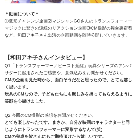
＊動画について＊
①変形チャレンジ企画②マジシャンGOさんのトランスフォーマー
マジックに驚きの連続のリアクション企画③CM撮影の舞台裏密着
など、和田アキ子さん出演の企画動画を随時公開していきます。
【和田アキ子さんインタビュー】
Q1「トランスフォーマー／ビースト覚醒」玩具シリーズのアンバ
サダーに起用されたご感想や、意気込みをお聞かせください。
CM
の企画を見た時から、面白そうだなと思ったので、とても嬉し
く思います。
玩具の
CM
なので、子どもたちにも親しみを持ってもらえるように
笑顔を心掛けました。
Q2 今回のCM撮影の感想をお聞かせください。
とても楽しかったです。まさか、自分が映画のキャラクターと同
じようにトランスフォーマーに変形するなんて
(
笑
)
CM
の完成を皆さんにもご期待頂けたら嬉しいです。