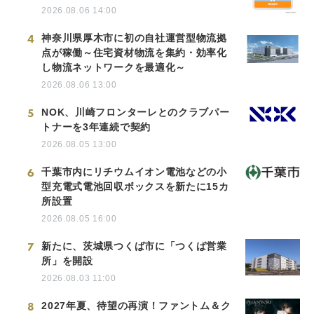
2026.08.06 14:00
4
神奈川県厚木市に初の自社運営型物流拠
点が稼働～住宅資材物流を集約・効率化
し物流ネットワークを最適化～
2026.08.06 13:00
5
NOK、川崎フロンターレとのクラブパー
トナーを3年連続で契約
2026.08.05 13:00
6
千葉市内にリチウムイオン電池などの小
型充電式電池回収ボックスを新たに15カ
所設置
2026.08.05 16:00
7
新たに、茨城県つくば市に「つくば営業
所」を開設
2026.08.03 11:00
8
2027年夏、待望の再演！ファントム＆ク