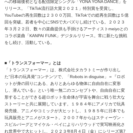
への移籍後初となる配信限定シングル「YONA YONA DANCE」を
リリース。「TikTok流行語大賞２０２１」特別賞を受賞し、
YouTubeの再生回数は２３００万回、TikTokでの総再生回数は５億
回を突破。若者を中心にSNSで大バズりし続けている。２０２３
年３月２２日、数々の楽曲提供も手掛けるアーティストmeiyoとの
コラボ楽曲「KANPAI FUNK」デジタルリリース。常に新たな挑戦
をし続け、活動している。
■
「トランスフォーマー」とは
「トランスフォーマー」は、株式会社タカラトミーが作り出し
た“日本の玩具発”コンテンツで、「Robots in disguise」＝『ロボ
ットが身の回りにある、ありとあらゆる物体に自由自在に変形
し、潜んでいる』という唯一無二のコンセプトや、自由自在に変
形することができる超ロボット生命体が宇宙を舞台に戦う壮大な
Japanese
ストーリーと共に展開しています。１９８４年にアメリカで玩具
発売後、アニメやコミックが大ヒットし、１９８５年に日本でも
玩具販売とアニメがスタート。２００７年からはスティーヴン・
スピルバーグとマイケル・ベイによりハリウッドで実写映画化さ
れ世界中で大ヒットし、２０２３年8月４日（金）にシリーズ第7