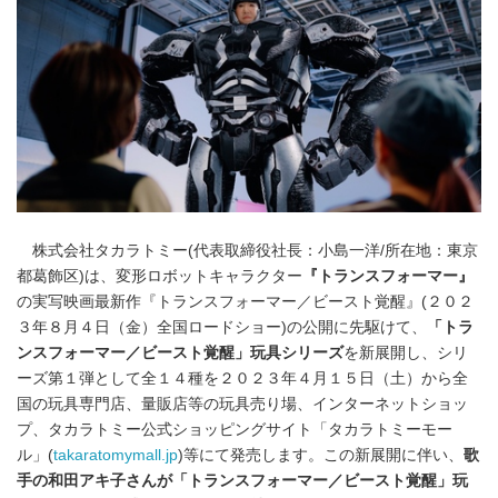
株式会社タカラトミー(代表取締役社長：小島一洋/所在地：東京
都葛飾区)は、変形ロボットキャラクター
『トランスフォーマー』
の実写映画最新作『トランスフォーマー／ビースト覚醒』(２０２
３年８月４日（金）全国ロードショー)の公開に先駆けて、
「
トラ
ンスフォーマー／
ビースト覚醒」玩具シリーズ
を新展開し、シリ
ーズ第１弾として全１４種を２０２３年４月１５日（土）から全
国の玩具専門店、量販店等の玩具売り場、インターネットショッ
プ、タカラトミー公式ショッピングサイト「タカラトミーモー
ル」(
takaratomymall.jp
)等にて発売します。この新展開に伴い、
歌
手の和田アキ子さんが「
トランスフォーマー／
ビースト覚醒」玩