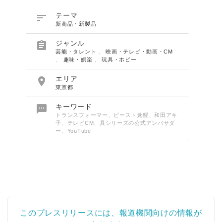

テーマ
新商品・新製品

ジャンル
芸能・タレント
、
映画・テレビ・動画・CM
、
趣味・娯楽
、
玩具・ホビー

エリア
東京都

キーワード
トランスフォーマー、ビースト覚醒、和田アキ
子、テレビCM、具シリーズの公式アンバサダ
ー、YouTube
このプレスリリースには、報道機関向けの情報が