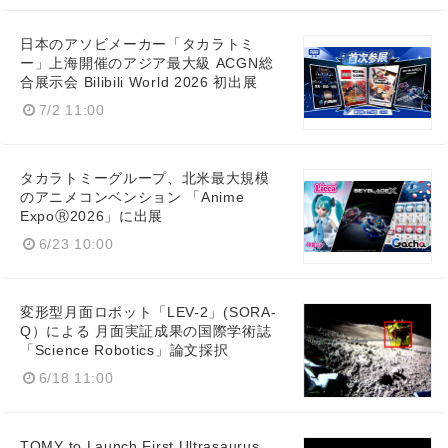
日本のアソビメーカー「タカラトミ
ー」上海開催のアジア最大級 ACGN総
合展示会 Bilibili World 2026 初出展
7/2 11:00
タカラトミーグループ、北米最大規模
のアニメコンベンション 「Anime
ExpoⓇ2026」に出展
6/23 10:00
変形型月面ロボット「LEV-2」(SORA-
Q）による 月面実証成果の国際学術誌
「Science Robotics」論文採択
6/18 11:00
TOMY to Launch First Ultrasaurus