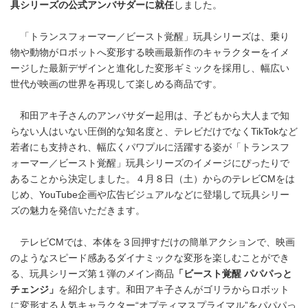
具シリーズの公式アンバサダーに就任
しました。
「トランスフォーマー／ビースト覚醒」玩具シリーズは、乗り
物や動物がロボットへ変形する映画最新作のキャラクターをイメ
ージした最新デザインと進化した変形ギミックを採用し、幅広い
世代が映画の世界を再現して楽しめる商品です。
和田アキ子さんのアンバサダー起用は、子どもから大人まで知
らない人はいない圧倒的な知名度と、テレビだけでなくTikTokなど
若者にも支持され、幅広くパワプルに活躍する姿が「トランスフ
ォーマー／ビースト覚醒」玩具シリーズのイメージにぴったりで
あることから決定しました。４月８日（土）からのテレビCMをは
じめ、YouTube企画や広告ビジュアルなどに登場して玩具シリー
ズの魅力を発信いただきます。
テレビCMでは、本体を３回押すだけの簡単アクションで、映画
のようなスピード感あるダイナミックな変形を楽しむことができ
る、玩具シリーズ第１弾のメイン商品
「ビースト覚醒 パパパっと
チェンジ」
を紹介します。和田アキ子さんがゴリラからロボット
に変形する人気キャラクター“オプティマスプライマル”をパパパっ