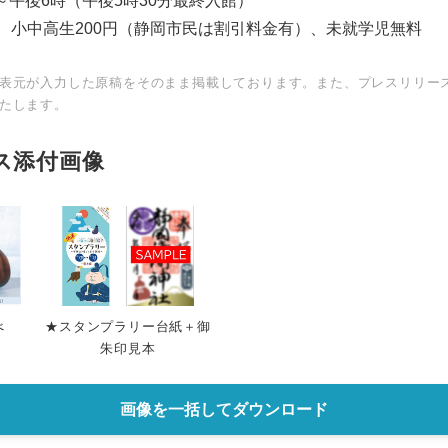
～午後6時（午後5時30分最終入館）
円、小中高生200円（静岡市民は割引料金有）、未就学児無料
表元が入力した原稿をそのまま掲載しております。また、プレスリリー
たします。
ス添付画像
べ
★スタンプラリー台紙＋御
朱印見本
画像を一括してダウンロード