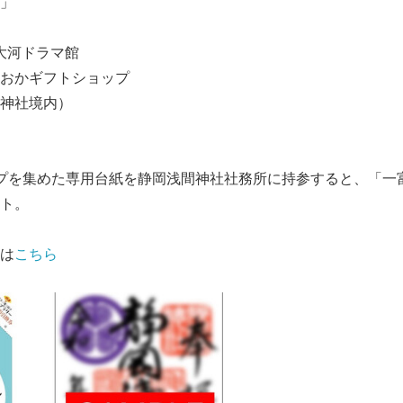
」
 大河ドラマ館
おかギフトショップ
神社境内）
プを集めた専用台紙を静岡浅間神社社務所に持参すると、「一
ト。
は
こちら
Japanese