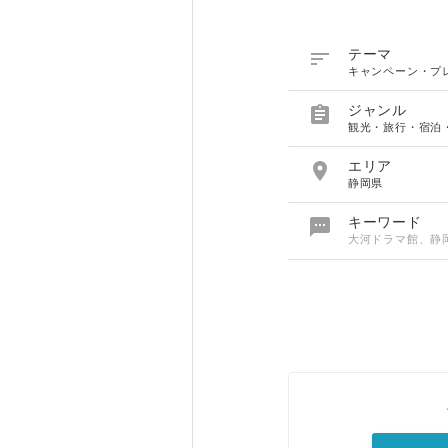

テーマ
キャンペーン・プ

ジャンル
観光・旅行・宿泊

エリア
静岡県

キーワード
大河ドラマ館、静