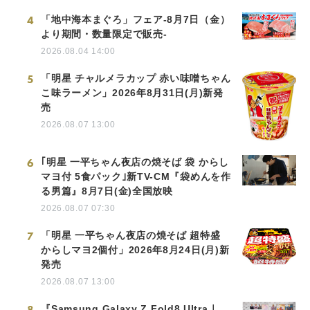
4
「地中海本まぐろ」フェア-8月7日（金）
より期間・数量限定で販売-
2026.08.04 14:00
5
「明星 チャルメラカップ 赤い味噌ちゃん
こ味ラーメン」2026年8月31日(月)新発
売
2026.08.07 13:00
6
｢明星 一平ちゃん夜店の焼そば 袋 からし
マヨ付 5食パック｣新TV-CM『袋めんを作
る男篇』8月7日(金)全国放映
2026.08.07 07:30
7
「明星 一平ちゃん夜店の焼そば 超特盛
からしマヨ2個付」2026年8月24日(月)新
発売
2026.08.07 13:00
8
『Samsung Galaxy Z Fold8 Ultra｜