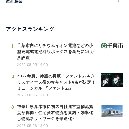
海外企業
アクセスランキング
1
千葉市内にリチウムイオン電池などの小
型充電式電池回収ボックスを新たに15カ
所設置
2026.08.05 16:00
2
2027年夏、待望の再演！ファントム＆ク
リスティーヌ役のWキャスト4名が決定！
ミュージカル 『ファントム』
2026.08.06 12:00
3
神奈川県厚木市に初の自社運営型物流拠
点が稼働～住宅資材物流を集約・効率化
し物流ネットワークを最適化～
2026.08.06 13:00