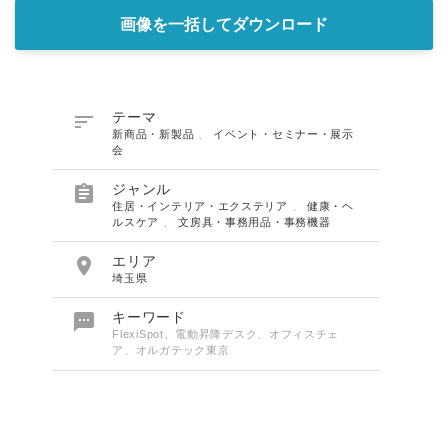
画像を一括してダウンロード

テーマ
新商品・新製品
、
イベント・セミナー・展示
会

ジャンル
住居・インテリア・エクステリア
、
健康・ヘ
ルスケア
、
文房具・事務用品・事務機器

エリア
埼玉県

キーワード
FlexiSpot、電動昇降デスク、オフィスチェ
ア、オルガテック東京
Japanese