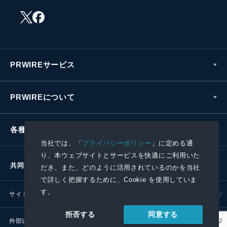
PRWIREサービス
PRWIREについて
各種お問い合わせ
当社では、「
プライバシーポリシー
」に定める通
り、本ウェブサイトとサービスを快適にご利用いた
共同通信社グループ
だき、また、どのように活用されているのかを当社
で詳しく把握するために、Cookie を使用していま
す。
サイトポリシー
プライバシーポリシー
同意する
拒否する
外部送信ポリシー
プレスリリース取扱基準