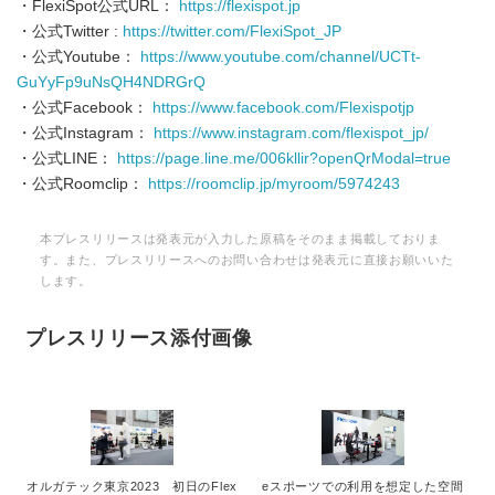
・FlexiSpot公式URL：
https://flexispot.jp
・公式Twitter :
https://twitter.com/FlexiSpot_JP
・公式Youtube：
https://www.youtube.com/channel/UCTt-
GuYyFp9uNsQH4NDRGrQ
・公式Facebook：
https://www.facebook.com/Flexispotjp
・公式Instagram：
https://www.instagram.com/flexispot_jp/
・公式LINE：
https://page.line.me/006kllir?openQrModal=true
・公式Roomclip：
https://roomclip.jp/myroom/5974243
本プレスリリースは発表元が入力した原稿をそのまま掲載しておりま
す。また、プレスリリースへのお問い合わせは発表元に直接お願いいた
します。
プレスリリース添付画像
オルガテック東京2023 初日のFlex
eスポーツでの利用を想定した空間