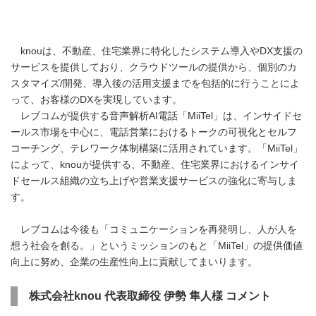
knouは、不動産、住宅業界に特化したシステム導入やDX支援の
サービスを提供しており、クラウドツールの提供から、個別のカ
スタマイズ/開発、導入後の活用支援までを包括的に行うことによ
って、お客様のDXを実現しています。
レブコムが提供する音声解析AI電話「MiiTel」は、インサイドセ
ールス市場を中心に、電話営業におけるトークの可視化とセルフ
コーチング、テレワーク体制構築に活用されています。「MiiTel」
によって、knouが提供する、不動産、住宅業界におけるインサイ
ドセールス組織の立ち上げや営業支援サービスの強化に寄与しま
す。
レブコムは今後も「コミュニケーションを再発明し、人が人を
想う社会を創る。」というミッションのもと「MiiTel」の提供価値
向上に努め、企業の生産性向上に貢献してまいります。
株式会社knou 代表取締役 伊勢 隼人様 コメント