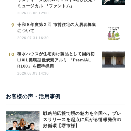
ミュージカル 『ファントム』
2026.08.06 12:00
9
令和８年度第２回 市営住宅の入居者募集
について
2026.07.31 16:30
10
積水ハウスが住宅向け製品として国内初
LIXIL循環型低炭素アルミ 「PremiAL
R100」を標準採用
2026.08.03 14:30
お客様の声・活用事例
戦略的広報で堺の魅力を全国へ。プレ
スリリースを起点に広がる情報発信の
好循環【堺市様】