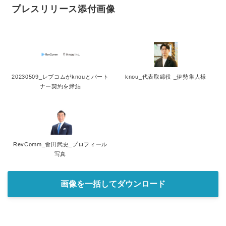
プレスリリース添付画像
20230509_レブコムがknouとパート
knou_代表取締役 _伊勢隼人様
ナー契約を締結
RevComm_會田武史_プロフィール
写真
画像を一括してダウンロード