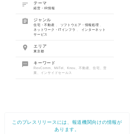

テーマ
経営・IR情報

ジャンル
住宅・不動産
、
ソフトウエア・情報処理
、
ネットワーク・ITインフラ
、
インターネット
サービス

エリア
東京都

キーワード
RevComm、MiiTel、Knou、不動産、住宅、営
業、インサイドセールス
このプレスリリースには、報道機関向けの情報が
あります。