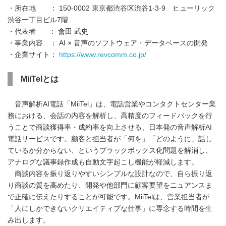
・所在地 ： 150-0002 東京都渋谷区渋谷1-3-9 ヒューリック
渋谷一丁目ビル7階
・代表者 ： 會田 武史
・事業内容 ： AI × 音声のソフトウェア・データベースの開発
・企業サイト：
https://www.revcomm.co.jp/
MiiTelとは
音声解析AI電話「MiiTel」は、電話営業やコンタクトセンター業
務における、会話の内容を解析し、高精度のフィードバックを行
うことで商談獲得率・成約率を向上させる、日本発の音声解析AI
電話サービスです。顧客と担当者が「何を」「どのように」話し
ているか分からない、というブラックボックス化問題を解消し、
アナログな議事録作成も自動文字起こし機能が軽減します。
商談内容を振り返りやすいシンプルな設計なので、自ら振り返
り商談の質を高めたり、開発や他部門に顧客要望をニュアンスま
で正確に伝えたりすることが可能です。MiiTelは、営業担当者が
「人にしかできないクリエイティブな仕事」に専念する時間を生
み出します。