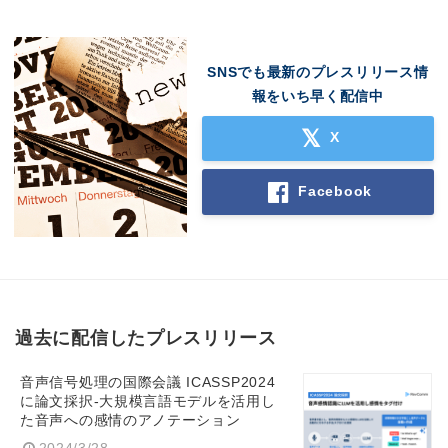
SNSでも最新のプレスリリース情
報をいち早く配信中
X
Facebook
過去に配信したプレスリリース
Japanese
音声信号処理の国際会議 ICASSP2024
に論文採択-大規模言語モデルを活用し
た音声への感情のアノテーション