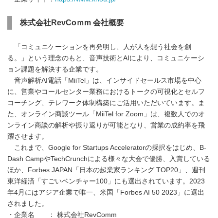
株式会社RevCoｍm 会社概要
「コミュニケーションを再発明し、人が人を想う社会を創
る。」という理念のもと、音声技術とAIにより、コミュニケーシ
ョン課題を解決する企業です。
音声解析AI電話「MiiTel」は、インサイドセールス市場を中心
に、営業やコールセンター業務におけるトークの可視化とセルフ
コーチング、テレワーク体制構築にご活用いただいています。ま
た、オンライン商談ツール「MiiTel for Zoom」は、複数人でのオ
ンライン商談の解析や振り返りが可能となり、営業の成約率を飛
躍させます。
これまで、Google for Startups Acceleratorの採択をはじめ、B-
Dash CampやTechCrunchによる様々な大会で優勝、入賞している
ほか、Forbes JAPAN「日本の起業家ランキング TOP20」、週刊
東洋経済「すごいベンチャー100」にも選出されています。2023
年4月にはアジア企業で唯一、米国「Forbes AI 50 2023」に選出
されました。
・企業名 ： 株式会社RevComm