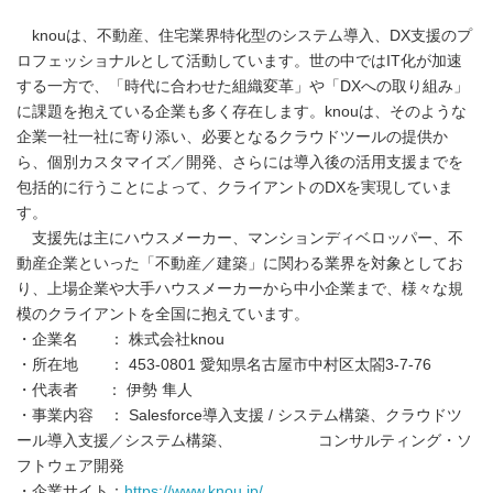
knouは、不動産、住宅業界特化型のシステム導入、DX支援のプ
ロフェッショナルとして活動しています。世の中ではIT化が加速
する一方で、「時代に合わせた組織変革」や「DXへの取り組み」
に課題を抱えている企業も多く存在します。knouは、そのような
企業一社一社に寄り添い、必要となるクラウドツールの提供か
ら、個別カスタマイズ／開発、さらには導入後の活用支援までを
包括的に行うことによって、クライアントのDXを実現していま
す。
支援先は主にハウスメーカー、マンションディベロッパー、不
動産企業といった「不動産／建築」に関わる業界を対象としてお
り、上場企業や大手ハウスメーカーから中小企業まで、様々な規
模のクライアントを全国に抱えています。
・企業名 ： 株式会社knou
・所在地 ： 453-0801 愛知県名古屋市中村区太閤3-7-76
・代表者 ： 伊勢 隼人
・事業内容 ： Salesforce導入支援 / システム構築、クラウドツ
ール導入支援／システム構築、 コンサルティング・ソ
フトウェア開発
・企業サイト：
https://www.knou.jp/