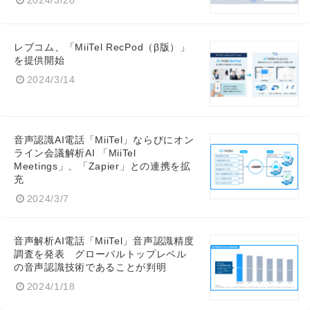
2024/3/28
English
レブコム、「MiiTel RecPod（β版）」
を提供開始
2024/3/14
音声認識AI電話「MiiTel」ならびにオン
ライン会議解析AI 「MiiTel
Meetings」、「Zapier」との連携を拡
充
2024/3/7
音声解析AI電話「MiiTel」音声認識精度
調査を発表 グローバルトップレベル
の音声認識技術であることが判明
2024/1/18