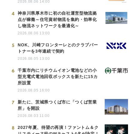
2026.08.06 14:00
4
神奈川県厚木市に初の自社運営型物流拠
点が稼働～住宅資材物流を集約・効率化
し物流ネットワークを最適化～
2026.08.06 13:00
5
NOK、川崎フロンターレとのクラブパー
トナーを3年連続で契約
2026.08.05 13:00
6
千葉市内にリチウムイオン電池などの小
型充電式電池回収ボックスを新たに15カ
所設置
2026.08.05 16:00
7
新たに、茨城県つくば市に「つくば営業
所」を開設
2026.08.03 11:00
8
2027年夏、待望の再演！ファントム＆ク
リスティーヌ役のWキャスト4名が決定！