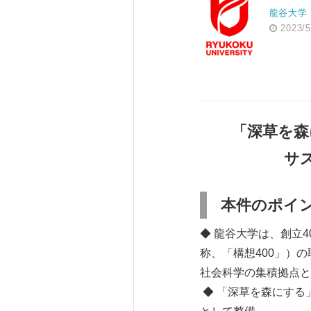
龍谷大学
2023/5
「深草を森
サ
本件のポイ
◆ 龍谷大学は、創立4
称、「構想400」）
社会科学の集積拠点と
◆ 「深草を森にする