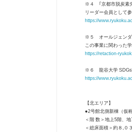
※４ ｢京都市脱炭素
リーダー会員として参
https://www.ryukoku.a
※５ オールジェンダ
この事業に関わった学
https://retaction-ryuk
※６ 龍谷大学 SDG
https://www.ryukoku.ac
【北エリア】
●2号館北側新棟（仮
＜階 数＞地上5階、
＜総床面積＞約８,０