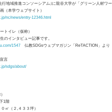
先行地域推進コンソーシアム｣に龍谷大学が「グリーン人材ワ
画（本学ウェブサイト）
c.jp/nc/news/entry-12346.html
ートイレ（仮称）
生のインタビュー記事です。
oku.com/1547
仏教SDGsウェブマガジン「ReTACTION」より
s宣言
.jp/sdgs/about/
称）
地下1階
３０㎡（２,４３３坪）