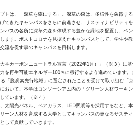
プトは、「深草を森にする」。深草の森は、多様性を象徴する
げてきたキャンパスをさらに前進させ、サスティナビリティを
ンパスの各所に深草の森を体現する豊かな緑地を配置し、ベン
します。ポストコロナを見据えたキャンパスとして、学生や教
交流を促す森のキャンパスを目指します。
大学カーボンニュートラル宣言（2022年1月）」（※３）に基づ
力を再生可能エネルギー100％に移行するよう進めています。ま
める「脱炭素先行地域」に選定されたことを受けて取り組む「
において、本学はコンソーシアム内の「グリーン人材ワーキン
しています。（※４）
、太陽光パネル、ペアガラス、LED照明等を採用するなど、
リーン人材を育成する大学としてキャンパスの更なるサスティ
として貢献していきます。