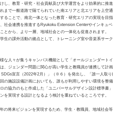
けし、教育・研究・社会貢献及び大学運営をより効果的に推進
English
れまで一般道路で隔てられていた南エリアと北エリアを上空通
することで、南北一体となった教育・研究エリアの実現を目指
会連携を推進するRyukoku Extension Centerやイン
ことから、より一層、地域社会との一体化も促進されます。
学生の課外活動の拠点として、トレーニング室や音楽系サーク
様な人々が集うキャンパス機能として「オールジェンダートイ
は、ジェンダー問題に関心が高い学生と教職員が連携して計画
SDGs宣言（2022年2月）」（※６）を発出し、「誰一人取り
回の施設設備計画においても、誰もが利用しやすい環境を整備
ロの協力のもと作成した「ユニバーサルデザイン設計標準書」
ンを実現する設計となるよう検討を重ねているところです。
039年の将来ビジョンを実現するため、学生・教職員、地域社会