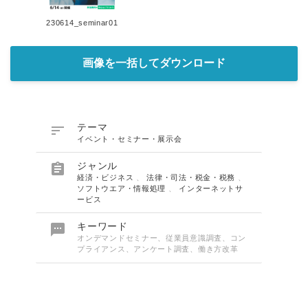
230614_seminar01
画像を一括してダウンロード

テーマ
イベント・セミナー・展示会

ジャンル
経済・ビジネス
、
法律・司法・税金・税務
、
ソフトウエア・情報処理
、
インターネットサ
ービス

キーワード
オンデマンドセミナー、従業員意識調査、コン
プライアンス、アンケート調査、働き方改革