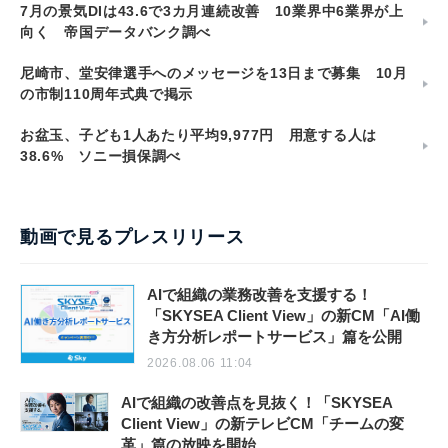
7月の景気DIは43.6で3カ月連続改善 10業界中6業界が上
向く 帝国データバンク調べ
尼崎市、堂安律選手へのメッセージを13日まで募集 10月
の市制110周年式典で掲示
お盆玉、子ども1人あたり平均9,977円 用意する人は
38.6% ソニー損保調べ
動画で見るプレスリリース
AIで組織の業務改善を支援する！
「SKYSEA Client View」の新CM「AI働
き方分析レポートサービス」篇を公開
2026.08.06 11:04
AIで組織の改善点を見抜く！「SKYSEA
Client View」の新テレビCM「チームの変
革」篇の放映を開始