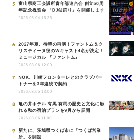
5
富山県商工会議所青年部連合会 創立50周
年記念祝賀会 「DJ盆踊り」を開催します
2026.08.04 15:25
6
2027年夏、待望の再演！ファントム＆ク
リスティーヌ役のWキャスト4名が決定！
ミュージカル 『ファントム』
2026.08.06 12:00
7
NOK、川崎フロンターレとのクラブパー
トナーを3年連続で契約
2026.08.05 13:00
8
亀の井ホテル 有馬 有馬の歴史と文化に触
れる秋の宿泊プランを9月から展開
2026.08.06 11:00
9
新たに、茨城県つくば市に「つくば営業
所」を開設