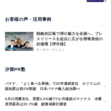
お客様の声・活用事例
戦略的広報で堺の魅力を全国へ。プレ
スリリースを起点に広がる情報発信の
好循環【堺市様】
導入事例一覧を見る
汐留PR塾
バナナ、「よく食べる果物」で22年連続首位 カリウムの
認知度は初の4割超 日本バナナ輸入組合調べ
6月の消費支出、実質3.3%減で7か月連続のマイナス 冷暖
房用器具は22.7%減 総務省家計調査