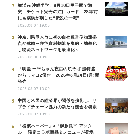
2
横浜vs沖縄尚学、8月10日甲子園で激
突 チケット完売の注目カード…28年前
にも横浜が演じた“伝説の一戦”
2026.08.07 19:00
3
神奈川県厚木市に初の自社運営型物流拠
点が稼働～住宅資材物流を集約・効率化
し物流ネットワークを最適化～
2026.08.06 13:00
4
「明星 一平ちゃん夜店の焼そば 超特盛
からしマヨ2個付」2026年8月24日(月)新
発売
2026.08.07 13:00
5
中国と米国の経済界が関係を強化し、サ
プライチェーン協力の新たな機会を模索
2026.08.07 10:00
6
「横濱ハーバー」×「柳原良平 アンク
ル」 限定コラボ商品＆メニューが登場