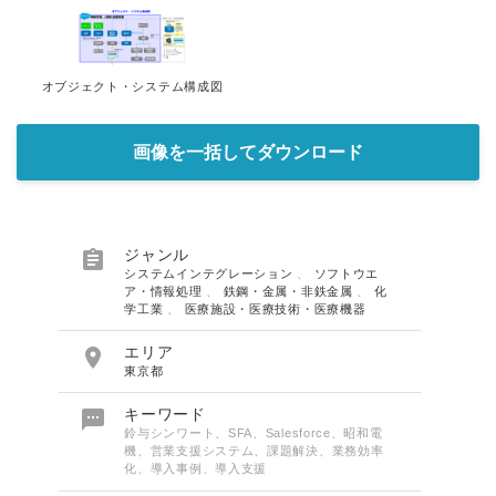
オブジェクト・システム構成図
画像を一括してダウンロード

ジャンル
システムインテグレーション
、
ソフトウエ
ア・情報処理
、
鉄鋼・金属・非鉄金属
、
化
学工業
、
医療施設・医療技術・医療機器

エリア
東京都

キーワード
鈴与シンワート、SFA、Salesforce、昭和電
機、営業支援システム、課題解決、業務効率
化、導入事例、導入支援