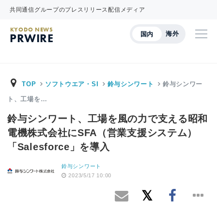
共同通信グループのプレスリリース配信メディア
KYODO NEWS
海外
国内
PRWIRE
TOP
ソフトウエア・SI
鈴与シンワート
鈴与シンワー
ト、工場を…
鈴与シンワート、工場を風の力で支える昭和
電機株式会社にSFA（営業支援システム）
「Salesforce」を導入
鈴与シンワート
2023/5/17 10:00