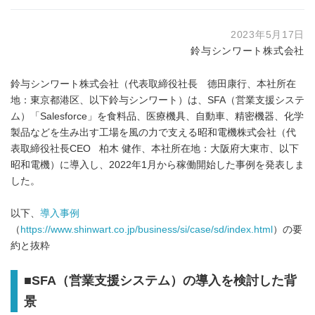
2023年5月17日
鈴与シンワート株式会社
鈴与シンワート株式会社（代表取締役社長 德田康行、本社所在
地：東京都港区、以下鈴与シンワート）は、SFA（営業支援システ
ム）「Salesforce」を食料品、医療機具、自動車、精密機器、化学
製品などを生み出す工場を風の力で支える昭和電機株式会社（代
表取締役社長CEO 柏木 健作、本社所在地：大阪府大東市、以下
昭和電機）に導入し、2022年1月から稼働開始した事例を発表しま
した。
以下、
導入事例
（
https://www.shinwart.co.jp/business/si/case/sd/index.html
）の要
約と抜粋
■SFA（営業支援システム）の導入を検討した背
景