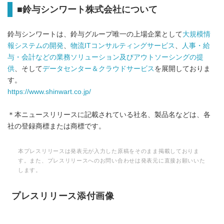
■鈴与シンワート株式会社について
鈴与シンワートは、鈴与グループ唯一の上場企業として
大規模情
報システムの開発
、
物流ITコンサルティングサービス
、
人事・給
与・会計などの業務ソリューション及びアウトソーシングの提
供
、そして
データセンター＆クラウドサービス
を展開しておりま
す。
https://www.shinwart.co.jp/
＊本ニュースリリースに記載されている社名、製品名などは、各
社の登録商標または商標です。
本プレスリリースは発表元が入力した原稿をそのまま掲載しておりま
す。また、プレスリリースへのお問い合わせは発表元に直接お願いいた
します。
プレスリリース添付画像