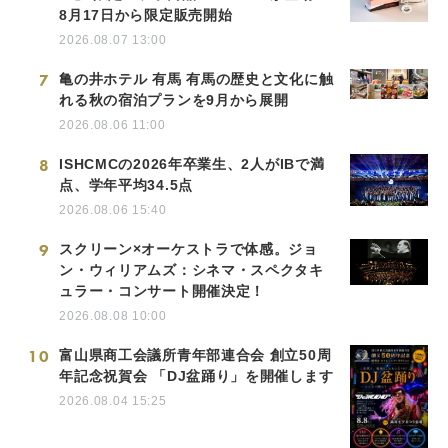
8月17日から限定販売開始
2026.08.07 13:00
7
亀の井ホテル 有馬 有馬の歴史と文化に触
れる秋の宿泊プランを9月から展開
2026.08.06 11:00
8
ISHCMCの2026年卒業生、2人がIBで満
点、学年平均34.5点
2026.08.06 15:40
9
スクリーン×オーケストラで体感。ジョ
ン・ウィリアムズ：シネマ・スペクタキ
ュラー・コンサート開催決定！
2026.08.08 10:00
10
富山県商工会議所青年部連合会 創立50周
年記念祝賀会 「DJ盆踊り」を開催します
2026.08.04 15:25