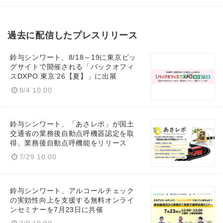
過去に配信したプレスリリース
鈴与シンワート、8/18～19に東京ビッ
グサイトで開催される「バックオフィ
スDXPO 東京’26【夏】」に出展
8/4 10:00
鈴与シンワート、「あさレポ」が国土
交通省の業務後自動点呼機器認定を取
得、業務後自動点呼機能をリリース
7/29 10:00
鈴与シンワート、アルコールチェック
の実効性向上を支援する無料オンライ
ンセミナーを7月23日に共催
Japanese