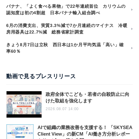
バナナ、「よく食べる果物」で22年連続首位 カリウムの
認知度は初の4割超 日本バナナ輸入組合調べ
6月の消費支出、実質3.3%減で7か月連続のマイナス 冷暖
房用器具は22.7%減 総務省家計調査
きょう8月7日は立秋 西日本は1か月平均気温「高い」確
率60％
動画で見るプレスリリース
政府全体でこども・若者の自殺防止に向
けた取組を強化します
2026.08.07 14:00
AIで組織の業務改善を支援する！ 「SKYSEA
Client View」の新CM「AI働き方分析レポー