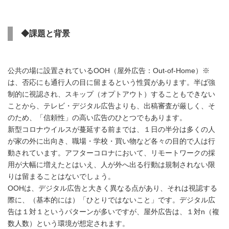
◆課題と背景
公共の場に設置されているOOH（屋外広告：Out-of-Home）※
は、否応にも通行人の目に留まるという性質があります。半ば強
制的に視認され、スキップ（オプトアウト）することもできない
ことから、テレビ・デジタル広告よりも、出稿審査が厳しく、そ
のため、「信頼性」の高い広告のひとつでもあります。
新型コロナウイルスが蔓延する前までは、１日の半分は多くの人
が家の外に出向き、職場・学校・買い物など各々の目的で人は行
動されています。アフターコロナにおいて、リモートワークの採
用が大幅に増えたとはいえ、人が外へ出る行動は規制されない限
りは留まることはないでしょう。
OOHは、デジタル広告と大きく異なる点があり、それは視認する
際に、（基本的には）「ひとりではないこと」です。デジタル広
告は１対１というパターンが多いですが、屋外広告は、１対n（複
数人数）という環境が想定されます。