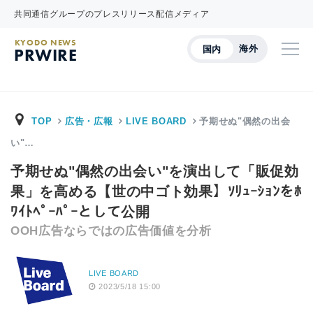
共同通信グループのプレスリリース配信メディア
KYODO NEWS
海外
国内
PRWIRE
TOP
広告・広報
LIVE BOARD
予期せぬ"偶然の出会
い"…
予期せぬ"偶然の出会い"を演出して「販促効
果」を高める【世の中ゴト効果】ｿﾘｭｰｼｮﾝをﾎ
ﾜｲﾄﾍﾟｰﾊﾟｰとして公開
OOH広告ならではの広告価値を分析
LIVE BOARD
2023/5/18 15:00