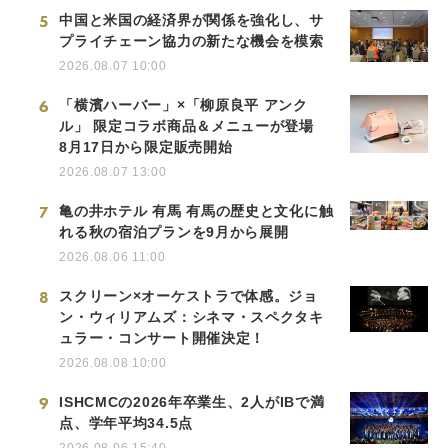
5
中国と米国の経済界が関係を強化し、サ
プライチェーン協力の新たな機会を模索
2026.08.07 10:00
6
「横濱ハーバー」×「柳原良平 アンク
ル」 限定コラボ商品＆メニューが登場
8月17日から限定販売開始
2026.08.07 13:00
7
亀の井ホテル 有馬 有馬の歴史と文化に触
れる秋の宿泊プランを9月から展開
2026.08.06 11:00
8
スクリーン×オーケストラで体感。ジョ
ン・ウィリアムズ：シネマ・スペクタキ
ュラー・コンサート開催決定！
2026.08.08 10:00
9
ISHCMCの2026年卒業生、2人がIBで満
点、学年平均34.5点
2026.08.06 15:40