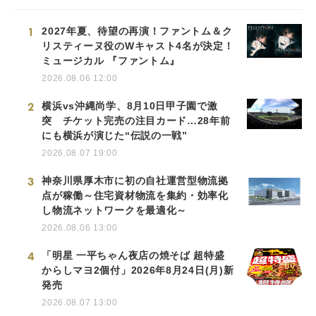
1
2027年夏、待望の再演！ファントム＆ク
リスティーヌ役のWキャスト4名が決定！
ミュージカル 『ファントム』
2026.08.06 12:00
2
横浜vs沖縄尚学、8月10日甲子園で激
突 チケット完売の注目カード…28年前
にも横浜が演じた“伝説の一戦”
2026.08.07 19:00
3
神奈川県厚木市に初の自社運営型物流拠
点が稼働～住宅資材物流を集約・効率化
し物流ネットワークを最適化～
2026.08.06 13:00
4
「明星 一平ちゃん夜店の焼そば 超特盛
からしマヨ2個付」2026年8月24日(月)新
発売
2026.08.07 13:00