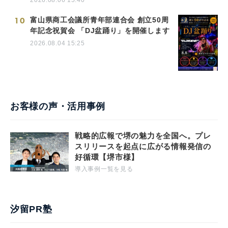
10
富山県商工会議所青年部連合会 創立50周
年記念祝賀会 「DJ盆踊り」を開催します
2026.08.04 15:25
お客様の声・活用事例
戦略的広報で堺の魅力を全国へ。プレ
スリリースを起点に広がる情報発信の
好循環【堺市様】
導入事例一覧を見る
汐留PR塾