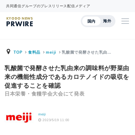
共同通信グループのプレスリリース配信メディア
KYODO NEWS
海外
国内
PRWIRE
TOP
食料品
meiji
乳酸菌で発酵させた乳由…
乳酸菌で発酵させた乳由来の調味料が野菜由
来の機能性成分であるカロテノイドの吸収を
促進することを確認
日本栄養・食糧学会大会にて発表
meiji
2023/5/19 11:00