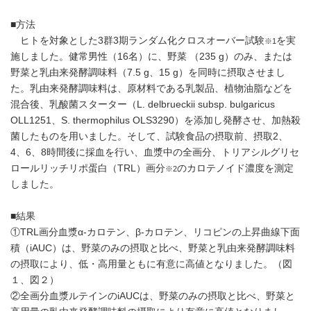
■方法
ヒトを対象とした3群3期ランダム化クロスオーバー試験
を実
※1
施しました。健常男性（16名）に、野菜 （235 g）のみ、または
野菜と乳由来発酵調味料（7.5 g、15 g）を同時に摂取させまし
た。乳由来発酵調味料は、原材料である乳製品、植物油脂などを
混合後、乳酸菌スターター（L. delbrueckii subsp. bulgaricus
OLL1251、S. thermophilus OLS3290）を添加し発酵させ、加熱殺
菌したものを用いました。そして、試験食品の摂取前、摂取2、
4、6、8時間後に採血を行い、血漿中の全画分、トリアシルグリセ
ロールリッチリポ蛋白（TRL）画分
のカロテノイド濃度を測定
※2
しました。
■結果
①TRL画分血漿α-カロテン、β-カロテン、リコピンの上昇曲線下面
積（iAUC）は、野菜のみの摂取と比べ、野菜と乳由来発酵調味料
の摂取により、低・高用量ともに有意に高値となりました。（図
１、図２）
②全画分血漿ルテインのiAUCは、野菜のみの摂取と比べ、野菜と