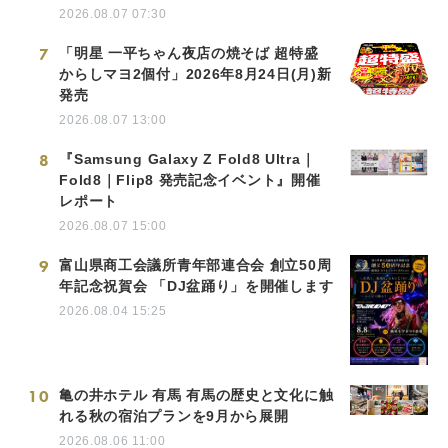
2026.08.07 07:30
7
「明星 一平ちゃん夜店の焼そば 超特盛
からしマヨ2個付」2026年8月24日(月)新
発売
2026.08.07 13:00
8
『Samsung Galaxy Z Fold8 Ultra｜
Fold8｜Flip8 発売記念イベント』開催
レポート
2026.08.07 15:00
9
富山県商工会議所青年部連合会 創立50周
年記念祝賀会 「DJ盆踊り」を開催します
2026.08.04 15:25
10
亀の井ホテル 有馬 有馬の歴史と文化に触
れる秋の宿泊プランを9月から展開
2026.08.06 11:00