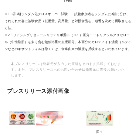
※1 3群3期ランダム化クロスオーバー試験‥‥試験参加者をランダムに3群に分け、
それぞれの群に被験食品（低用量、高用量）と対照食品を、順番を決めて摂取させる
方法。
※2トリアシルグリセロールリッチリポ蛋白（TRL）画分‥‥トリアシルグリセロー
ル（中性脂肪）を多く含む超低比重の血漿画分。本画分のカロテノイド濃度（ルテイ
ンなどのキサントフィルは除く）は、食事由来の濃度を反映するといわれています。
本プレスリリースは発表元が入力した原稿をそのまま掲載しておりま
す。また、プレスリリースへのお問い合わせは発表元に直接お願いいた
します。
プレスリリース添付画像
図１