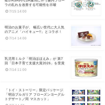
取がASAsやLDA服用に伴う腸内フロー
ラの乱れを改善する可能性を示唆
7/15 14:00
明治のお菓子が、 幅広い世代に大人気
のアニメ「ハイキュー!!」とコラボ！
7/14 14:00
乳児用ミルク「明治ほほえみ」が 第7
回「日本子育て支援大賞2026」を受賞
7/14 11:00
「トイ・ストーリー」限定パッケージ
「明治ブルガリア フローズンヨーグル
トデザート／同 マスカット」