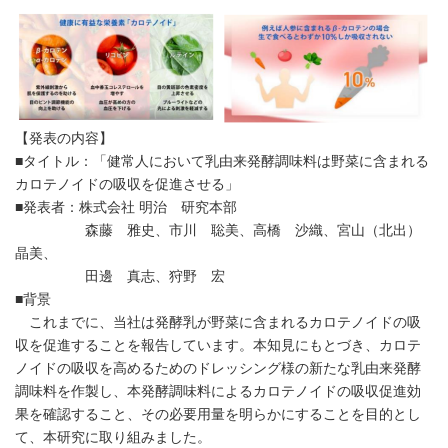
【発表の内容】
■タイトル：「健常人において乳由来発酵調味料は野菜に含まれる
カロテノイドの吸収を促進させる」
■発表者：株式会社 明治 研究本部
森藤 雅史、市川 聡美、高橋 沙織、宮山（北出）
晶美、
田邊 真志、狩野 宏
■背景
これまでに、当社は発酵乳が野菜に含まれるカロテノイドの吸
収を促進することを報告しています。本知見にもとづき、カロテ
ノイドの吸収を高めるためのドレッシング様の新たな乳由来発酵
調味料を作製し、本発酵調味料によるカロテノイドの吸収促進効
果を確認すること、その必要用量を明らかにすることを目的とし
て、本研究に取り組みました。