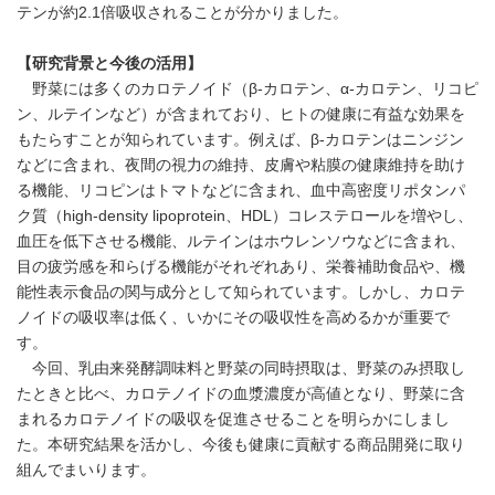
テンが約2.1倍吸収されることが分かりました。
【研究背景と今後の活用】
野菜には多くのカロテノイド（β-カロテン、α-カロテン、リコピ
ン、ルテインなど）が含まれており、ヒトの健康に有益な効果を
もたらすことが知られています。例えば、β-カロテンはニンジン
などに含まれ、夜間の視力の維持、皮膚や粘膜の健康維持を助け
る機能、リコピンはトマトなどに含まれ、血中高密度リポタンパ
ク質（high-density lipoprotein、HDL）コレステロールを増やし、
血圧を低下させる機能、ルテインはホウレンソウなどに含まれ、
目の疲労感を和らげる機能がそれぞれあり、栄養補助食品や、機
能性表示食品の関与成分として知られています。しかし、カロテ
ノイドの吸収率は低く、いかにその吸収性を高めるかが重要で
す。
今回、乳由来発酵調味料と野菜の同時摂取は、野菜のみ摂取し
たときと比べ、カロテノイドの血漿濃度が高値となり、野菜に含
まれるカロテノイドの吸収を促進させることを明らかにしまし
た。本研究結果を活かし、今後も健康に貢献する商品開発に取り
組んでまいります。