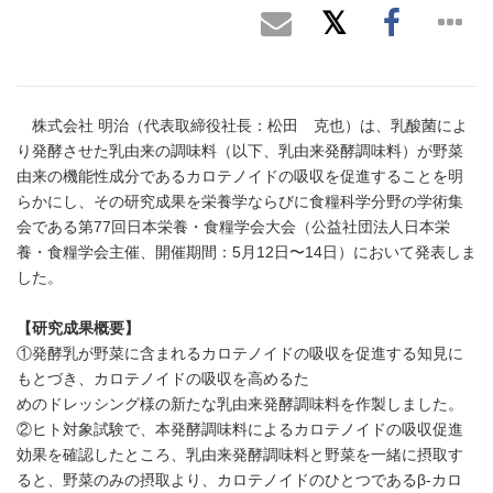
株式会社 明治（代表取締役社長：松田 克也）は、乳酸菌によ
り発酵させた乳由来の調味料（以下、乳由来発酵調味料）が野菜
由来の機能性成分であるカロテノイドの吸収を促進することを明
らかにし、その研究成果を栄養学ならびに食糧科学分野の学術集
会である第77回日本栄養・食糧学会大会（公益社団法人日本栄
養・食糧学会主催、開催期間：5月12日〜14日）において発表しま
した。
【研究成果概要】
①発酵乳が野菜に含まれるカロテノイドの吸収を促進する知見に
もとづき、カロテノイドの吸収を高めるた
めのドレッシング様の新たな乳由来発酵調味料を作製しました。
②ヒト対象試験で、本発酵調味料によるカロテノイドの吸収促進
効果を確認したところ、乳由来発酵調味料と野菜を一緒に摂取す
ると、野菜のみの摂取より、カロテノイドのひとつであるβ-カロ