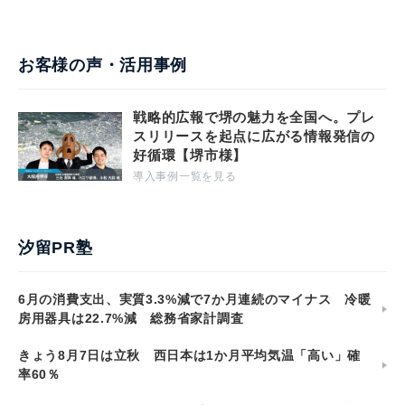
お客様の声・活用事例
戦略的広報で堺の魅力を全国へ。プレ
スリリースを起点に広がる情報発信の
好循環【堺市様】
導入事例一覧を見る
汐留PR塾
6月の消費支出、実質3.3%減で7か月連続のマイナス 冷暖
房用器具は22.7%減 総務省家計調査
きょう8月7日は立秋 西日本は1か月平均気温「高い」確
率60％