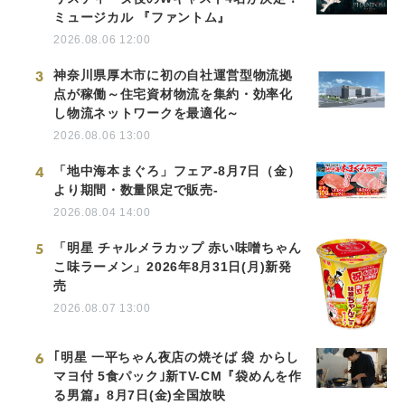
ミュージカル 『ファントム』
2026.08.06 12:00
3
神奈川県厚木市に初の自社運営型物流拠
点が稼働～住宅資材物流を集約・効率化
し物流ネットワークを最適化～
2026.08.06 13:00
4
「地中海本まぐろ」フェア-8月7日（金）
より期間・数量限定で販売-
2026.08.04 14:00
5
「明星 チャルメラカップ 赤い味噌ちゃん
こ味ラーメン」2026年8月31日(月)新発
売
2026.08.07 13:00
6
｢明星 一平ちゃん夜店の焼そば 袋 からし
マヨ付 5食パック｣新TV-CM『袋めんを作
る男篇』8月7日(金)全国放映