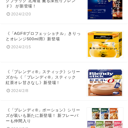
クブラック 北海道 薫る深煎りブレン
ド》 が新登場！
2024/2/20
《「AGF®プロフェッショナル」きりっ
とオレンジ500ml用》新登場
2024/2/15
《「ブレンディ®」スティック》シリー
ズから《「ブレンディ®」スティック
紅茶オレ甘さなし》新登場！
2024/2/8
《「ブレンディ®」ポーション》シリー
ズが装いも新たに新登場！ 新フレーバ
ーも仲間入り