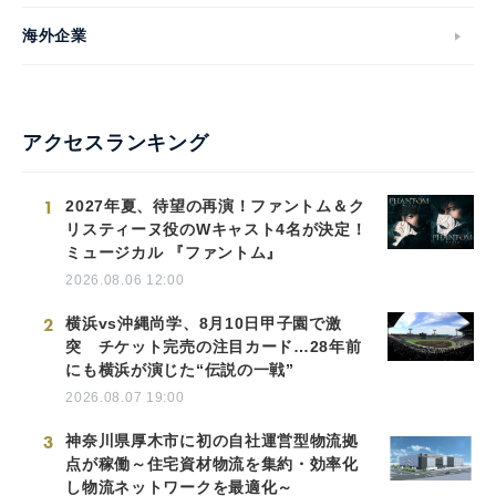
海外企業
アクセスランキング
1
2027年夏、待望の再演！ファントム＆ク
リスティーヌ役のWキャスト4名が決定！
ミュージカル 『ファントム』
2026.08.06 12:00
2
横浜vs沖縄尚学、8月10日甲子園で激
突 チケット完売の注目カード…28年前
にも横浜が演じた“伝説の一戦”
2026.08.07 19:00
3
神奈川県厚木市に初の自社運営型物流拠
点が稼働～住宅資材物流を集約・効率化
し物流ネットワークを最適化～