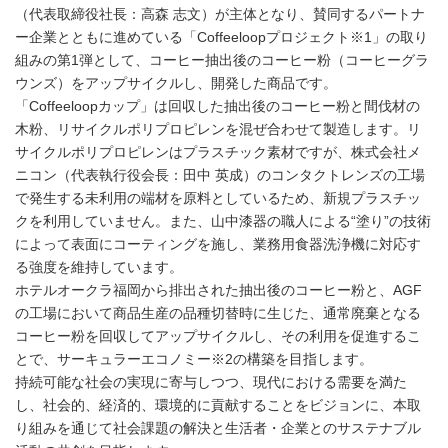
（代表取締役社長：高森 志文）が主体となり、賛同するパートナ
ー企業とともに進めている「Coffeeloopプロジェクト※1」の取り
組みの第1弾として、コーヒー抽出後のコーヒー粉（コーヒーグラ
ウンズ）をアップサイクルし、開発した商品です。
「Coffeeloopカップ」は回収した抽出後のコーヒー粉と間伐材の
木粉、リサイクルポリプロピレンを混ぜ合わせて製造します。リ
サイクルポリプロピレンはプラスチック素材ですが、株式会社メ
ニコン（代表執行役会長：田中 英成）のコンタクトレンズの工場
で発生する未利用の端材を原料としているため、新規プラスチッ
クを利用していません。また、山中漆器の職人による“塗り”の技術
によって表面にコーティングを施し、業務用食器洗浄機に対応す
る強度を維持しています。
ホテルオークラ福岡から排出された抽出後のコーヒー粉と、AGF
の工場において商品生産の品種切替時に生じた、通常廃棄となる
コーヒー粉を回収してアップサイクルし、その利用を促進するこ
とで、サーキュラーエコノミー※2の構築を目指します。
持続可能な社会の実現に寄与しつつ、現代における需要を満た
し、社会的、経済的、環境的に貢献することをビジョンに、本取
り組みを通じて社会課題の解決と生活者・企業とのサステナブル