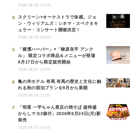
2026.08.06 13:00
4
スクリーン×オーケストラで体感。ジョ
ン・ウィリアムズ：シネマ・スペクタキ
ュラー・コンサート開催決定！
2026.08.08 10:00
5
「横濱ハーバー」×「柳原良平 アンク
ル」 限定コラボ商品＆メニューが登場
8月17日から限定販売開始
2026.08.07 13:00
6
亀の井ホテル 有馬 有馬の歴史と文化に触
れる秋の宿泊プランを9月から展開
2026.08.06 11:00
7
「明星 一平ちゃん夜店の焼そば 超特盛
からしマヨ2個付」2026年8月24日(月)新
発売
2026.08.07 13:00