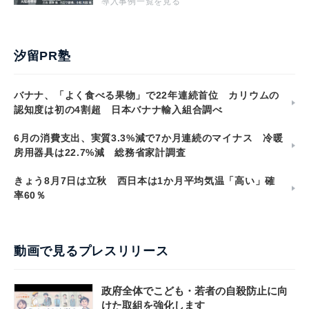
導入事例一覧を見る
汐留PR塾
バナナ、「よく食べる果物」で22年連続首位 カリウムの
認知度は初の4割超 日本バナナ輸入組合調べ
6月の消費支出、実質3.3%減で7か月連続のマイナス 冷暖
房用器具は22.7%減 総務省家計調査
きょう8月7日は立秋 西日本は1か月平均気温「高い」確
率60％
動画で見るプレスリリース
政府全体でこども・若者の自殺防止に向
けた取組を強化します