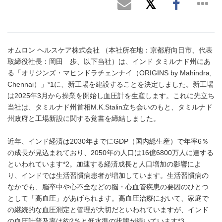
オムロン ヘルスケア株式会社 （本社所在地：京都府向日市、代表
取締役社長：岡田 歩、以下当社）は、インド タミルナド州にあ
る「オリジンズ・マヒンドラチェンナイ（ORIGINS by Mahindra,
Chennai）」*1に、新工場を建設することを決定しました。新工場
は2025年3月から操業を開始し血圧計を生産します。これに先立ち
当社は、タミルナド州首相M.K.Stalin立ち会いのもと、タミルナド
州政府と工場新設に関する覚書を締結しました。
近年、インド経済は2030年までにGDP（国内総生産）で年率6％
の成長が見込まれており、2050年の人口は16億6800万人に達する
といわれています*2。加速する経済成長と人口増加の影響によ
り、インドでは生活習慣病患者が増加しています。生活習慣病の
なかでも、脳卒中や心不全などの脳・心血管疾患の要因のひとつ
として「高血圧」があげられます。高血圧治療において、家庭で
の継続的な血圧測定と管理が大切だといわれていますが、インド
の血圧計普及率は約2％と低水準の状態が続いています*3。