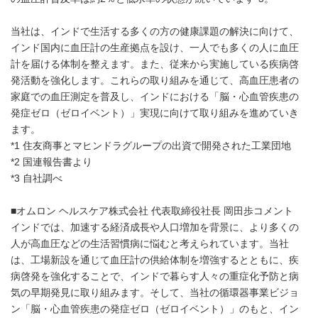
当社は、インドで生活する多くの方の健康課題の解決に向けて、
インド国内に血圧計の生産拠点を設け、一人でも多くの人に血圧
計を届ける体制を整えます。また、従来から実施している疾病啓
発活動を強化します。これらの取り組みを通じて、高血圧患者の
家庭での血圧測定を普及し、インドにおける「脳・心血管疾患の
発症ゼロ（ゼロイベント）」実現に向けて取り組みを進めていき
ます。
*1 住友商事とマヒンドラグループの出資で開発された工業団地
*2 国連報告書より
*3 自社調べ
■オムロン ヘルスケア株式会社 代表取締役社長 岡田歩コメント
インドでは、加速する経済成長や人口増加を背景に、より多くの
人が高血圧などの生活習慣病に悩むと考えられています。当社
は、工場新設を通じて血圧計の供給体制を増強するとともに、疾
病啓発を強化することで、インドで暮らす人々の重症化予防と病
気の早期発見に取り組みます。そして、当社の循環器事業ビジョ
ン「脳・心血管疾患の発症ゼロ（ゼロイベント）」のもと、イン