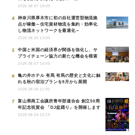
2026.08.07 19:00
4
神奈川県厚木市に初の自社運営型物流拠
点が稼働～住宅資材物流を集約・効率化
し物流ネットワークを最適化～
2026.08.06 13:00
5
中国と米国の経済界が関係を強化し、サ
プライチェーン協力の新たな機会を模索
2026.08.07 10:00
6
亀の井ホテル 有馬 有馬の歴史と文化に触
れる秋の宿泊プランを9月から展開
2026.08.06 11:00
7
富山県商工会議所青年部連合会 創立50周
年記念祝賀会 「DJ盆踊り」を開催します
2026.08.04 15:25