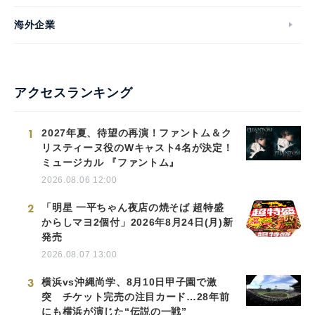
海外企業
アクセスランキング
1
2027年夏、待望の再演！ファントム＆ク
リスティーヌ役のWキャスト4名が決定！
ミュージカル 『ファントム』
2026.08.06 12:00
2
「明星 一平ちゃん夜店の焼そば 超特盛
からしマヨ2個付」2026年8月24日(月)新
発売
2026.08.07 13:00
3
横浜vs沖縄尚学、8月10日甲子園で激
突 チケット完売の注目カード…28年前
にも横浜が演じた“伝説の一戦”