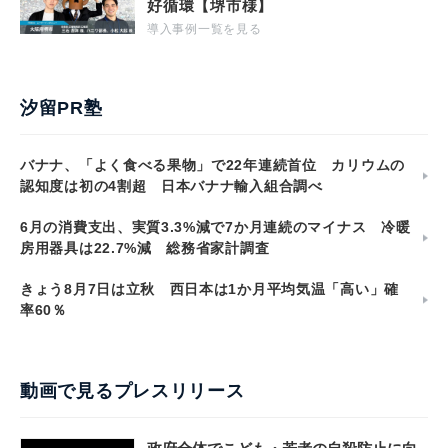
好循環【堺市様】
導入事例一覧を見る
汐留PR塾
バナナ、「よく食べる果物」で22年連続首位 カリウムの
認知度は初の4割超 日本バナナ輸入組合調べ
6月の消費支出、実質3.3%減で7か月連続のマイナス 冷暖
房用器具は22.7%減 総務省家計調査
きょう8月7日は立秋 西日本は1か月平均気温「高い」確
率60％
動画で見るプレスリリース