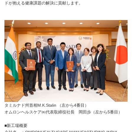
ドが抱える健康課題の解決に貢献します。
タミルナド州首相M.K.Stalin （左から4番目）
オムロンヘルスケア㈱代表取締役社長 岡田歩（左から5番目）
■新工場概要