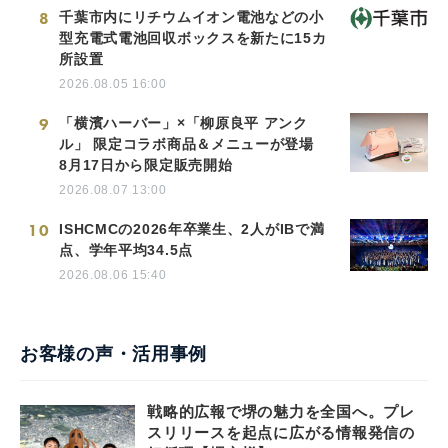
8
千葉市内にリチウムイオン電池などの小
型充電式電池回収ボックスを新たに15カ
所設置
2026.08.05 16:00
9
「横濱ハーバー」×「柳原良平 アンク
ル」 限定コラボ商品＆メニューが登場
8月17日から限定販売開始
2026.08.07 13:00
10
ISHCMCの2026年卒業生、2人がIBで満
点、学年平均34.5点
2026.08.06 15:40
お客様の声・活用事例
戦略的広報で堺の魅力を全国へ。プレ
スリリースを起点に広がる情報発信の