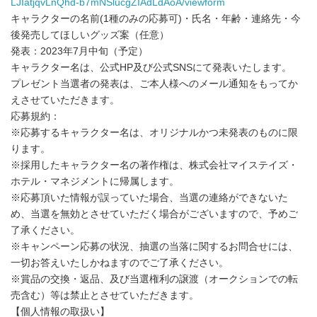
LJIatjqvLnQhd-b7mNSlucgZIAdLdAoA/viewform
キャラクターの名前(1種のみの応募可)・氏名・年齢・連絡先・今
後発売してほしいグッズ案（任意）
発表：2023年7月中旬（予定）
キャラクター名は、公式HP及び公式SNSにて発表いたします。
プレゼント当選者の発表は、ご本人様へのメール通知をもってか
えさせていただきます。
応募規約：
※応募するキャラクター名は、オリジナルかつ未発表のものに限
ります。
※採用したキャラクター名の著作権は、株式会社マイステイズ・
ホテル・マネジメントに帰属します。
※応募頂いた情報が誤っていた場合、当選の連絡ができないた
め、当選を無効とさせていただく場合がございますので、予めご
了承ください。
※キャンペーン応募の状況、抽選の当落に関するお問合せには、
一切お答えいたしかねますのでご了承ください。
※賞品の交換・返品、及び当選権利の譲渡（オークションでの転
売含む）等は禁止とさせていただきます。
【個人情報の取扱い】