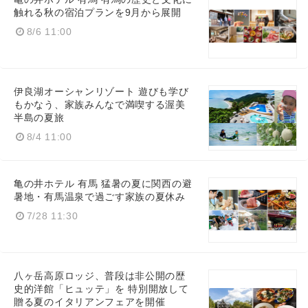
触れる秋の宿泊プランを9月から展開
8/6 11:00
伊良湖オーシャンリゾート 遊びも学び
もかなう、家族みんなで満喫する渥美
半島の夏旅
8/4 11:00
亀の井ホテル 有馬 猛暑の夏に関西の避
暑地・有馬温泉で過ごす家族の夏休み
7/28 11:30
八ヶ岳高原ロッジ、普段は非公開の歴
史的洋館「ヒュッテ」を 特別開放して
贈る夏のイタリアンフェアを開催