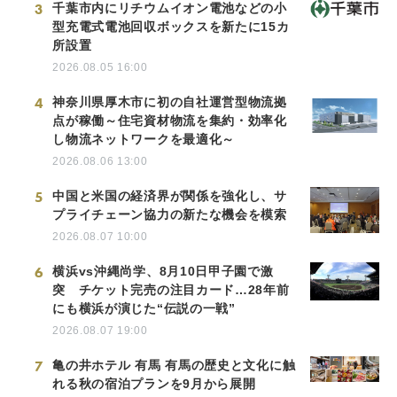
3
千葉市内にリチウムイオン電池などの小
型充電式電池回収ボックスを新たに15カ
所設置
2026.08.05 16:00
4
神奈川県厚木市に初の自社運営型物流拠
点が稼働～住宅資材物流を集約・効率化
し物流ネットワークを最適化～
2026.08.06 13:00
5
中国と米国の経済界が関係を強化し、サ
プライチェーン協力の新たな機会を模索
2026.08.07 10:00
6
横浜vs沖縄尚学、8月10日甲子園で激
突 チケット完売の注目カード…28年前
にも横浜が演じた“伝説の一戦”
2026.08.07 19:00
7
亀の井ホテル 有馬 有馬の歴史と文化に触
れる秋の宿泊プランを9月から展開