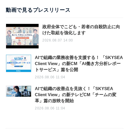
動画で見るプレスリリース
政府全体でこども・若者の自殺防止に向
けた取組を強化します
2026.08.07 14:00
AIで組織の業務改善を支援する！ 「SKYSEA
Client View」の新CM「AI働き方分析レポー
トサービス」篇を公開
2026.08.06 11:04
AIで組織の改善点を見抜く！「SKYSEA
Client View」の新テレビCM「チームの変
革」篇の放映を開始
2026.08.06 11:04