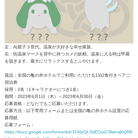
左：A)親子３世代。温泉が大好きな幸せ家族。
右：B)温泉マークを背中に持つカメの妖精。温泉に入る時は甲羅
を脱ぎます。最大にリラックスするとふやけます。
賞品：全国の亀の井ホテルでご利用いただける1泊2食付きペアご
宿泊券
採用：2名（1キャラクターにつき1名）
期間：2023年6月1日（木）～2023年6月30日（金）
応募資格：どなたでもご応募いただけます。
応募方法：以下専用フォームまたは全国の亀の井ホテル設置の応
募用紙
応募フォーム：
https://docs.google.com/forms/d/e/1FAIpQLSdEOuvCNtenakIQfW