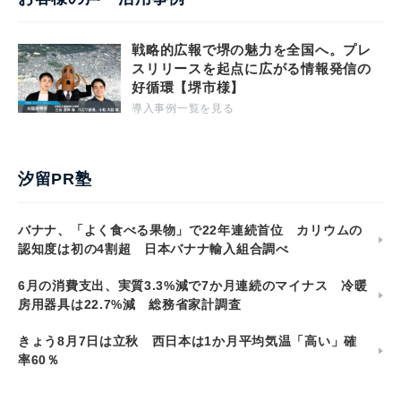
戦略的広報で堺の魅力を全国へ。プレ
スリリースを起点に広がる情報発信の
好循環【堺市様】
導入事例一覧を見る
汐留PR塾
バナナ、「よく食べる果物」で22年連続首位 カリウムの
認知度は初の4割超 日本バナナ輸入組合調べ
6月の消費支出、実質3.3%減で7か月連続のマイナス 冷暖
房用器具は22.7%減 総務省家計調査
きょう8月7日は立秋 西日本は1か月平均気温「高い」確
率60％