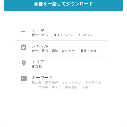
画像を一括してダウンロード

テーマ
新サービス
、
キャンペーン・プレゼント

ジャンル
観光・旅行・宿泊・レジャー
、
趣味・娯楽

エリア
東京都

キーワード
亀の井、温泉旅行、キャンペーン、キャラクタ
ー、宿泊券、ホテル、国内旅行、温泉
Japanese