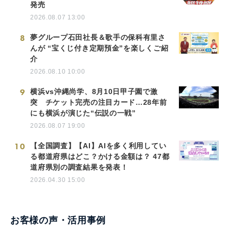
発売
2026.08.07 13:00
8
夢グループ石田社長＆歌手の保科有里さ
んが “宝くじ付き定期預金”を楽しくご紹
介
2026.08.10 10:00
9
横浜vs沖縄尚学、8月10日甲子園で激
突 チケット完売の注目カード…28年前
にも横浜が演じた“伝説の一戦”
2026.08.07 19:00
10
【全国調査】【AI】AIを多く利用してい
る都道府県はどこ？かける金額は？ 47都
道府県別の調査結果を発表！
2026.04.30 15:00
お客様の声・活用事例