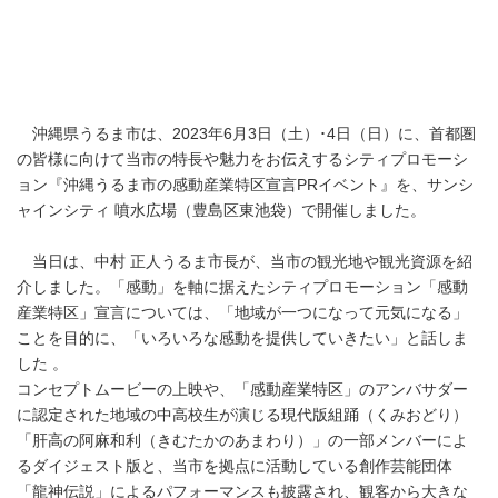
沖縄県うるま市は、2023年6月3日（土）･4日（日）に、首都圏
の皆様に向けて当市の特長や魅力をお伝えするシティプロモーシ
ョン『沖縄うるま市の感動産業特区宣言PRイベント』を、サンシ
ャインシティ 噴水広場（豊島区東池袋）で開催しました。
当日は、中村 正人うるま市長が、当市の観光地や観光資源を紹
介しました。「感動」を軸に据えたシティプロモーション「感動
産業特区」宣言については、「地域が一つになって元気になる」
ことを目的に、「いろいろな感動を提供していきたい」と話しま
した 。
コンセプトムービーの上映や、「感動産業特区」のアンバサダー
に認定された地域の中高校生が演じる現代版組踊（くみおどり）
「肝高の阿麻和利（きむたかのあまわり）」の一部メンバーによ
るダイジェスト版と、当市を拠点に活動している創作芸能団体
「龍神伝説」によるパフォーマンスも披露され、観客から大きな