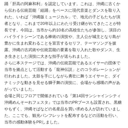
踊「肝高の阿麻和利」を認定しています。これは、沖縄に古くか
ら伝わる伝統芸能「組踊」をベースに現代音楽とダンスを取り入
れた、いわば「沖縄版ミュージカル」で、地元の子どもたちが演
者となり、これまで20年以上にわたり受け継がれてきたことが特
長です。今回は、当市から約10名の高校生たちが参加し、演目の
ハイライトシーンである棒術の演技や、主人公が城主となり島が
豊かに生まれ変わることを宣言するセリフ、テーマソングを披
露。沖縄の古武術や伝統芸能の要素を取り入れた歌やダンス、生
き生きとした演技に大きな拍手が送られました。
さらに本ステージでは、沖縄の伝統芸能であるエイサーの団体で
当市を拠点として活動する「龍神伝説」とのコラボレーションが
行われました。太鼓を手にしながら勇壮に舞うエイサーと、ダイ
ナミックな動きを見せる獅子舞の演技に、会場から感嘆の声があ
がっていました。
会場と同じフロアで開催されている『第14回サンシャインシティ
沖縄めんそーれフェスタ』では当市のPRブースも設置され、黒糖
やもずく、沖縄そばなどの名産品を買い求める人が訪れていまし
た。ここでも、観光パンフレットを配布するなどの活動を行い、
当市の感動体験をPRしました。