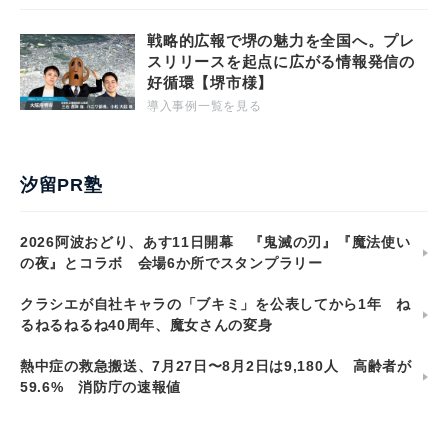
戦略的広報で堺の魅力を全国へ。プレ
スリリースを起点に広がる情報発信の
好循環【堺市様】
導入事例一覧を見る
汐留PR塾
2026阿波おどり、あす11日開幕 『鬼滅の刃』『魔法使い
の夜』とコラボ 会場6か所でスタンプラリー
クラシエが自社キャラの「ブキミ」を公表してから1年 ね
るねるねるね40周年、魔女さんの変身
熱中症の救急搬送、7月27日〜8月2日は9,180人 高齢者が
59.6% 消防庁の速報値