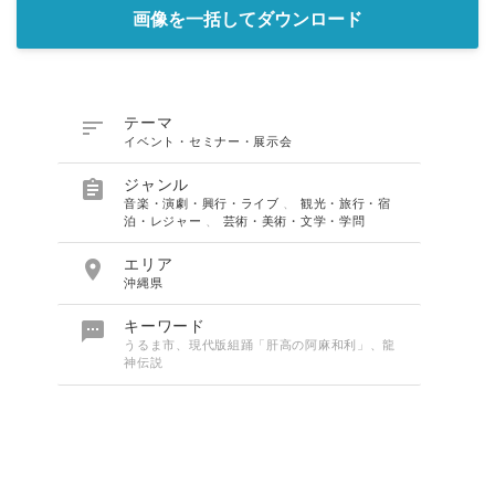
画像を一括してダウンロード

テーマ
イベント・セミナー・展示会

ジャンル
音楽・演劇・興行・ライブ
、
観光・旅行・宿
泊・レジャー
、
芸術・美術・文学・学問

エリア
沖縄県

キーワード
うるま市、現代版組踊「肝高の阿麻和利」、龍
神伝説