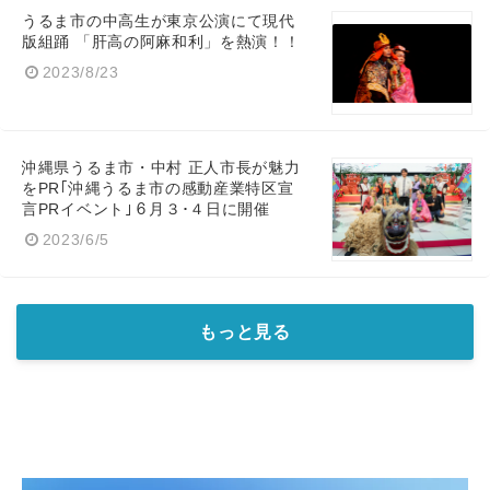
うるま市の中高生が東京公演にて現代
版組踊 「肝高の阿麻和利」を熱演！！
2023/8/23
沖縄県うるま市・中村 正人市長が魅力
をPR｢沖縄うるま市の感動産業特区宣
言PRイベント｣６月３･４日に開催
2023/6/5
もっと見る