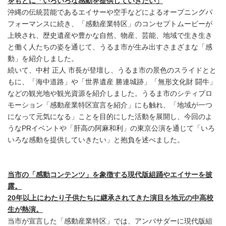
をもとに「いろいろな感動を提供していきたい」
沖縄の伝統芸能であるエイサーや空手などによるオープニングパ
フォーマンスに続き、「感動産業特区」のコンセプトムービーが
上映され、歴史遺産や豊かな自然、物産、芸能、地域で生き生き
と働く人たちの姿を通じて、うるま市が生み出すさまざまな「感
動」を紹介しました。
続いて、中村 正人 市長が登壇し、うるま市の景色のスライドとと
もに、「海中道路」や「世界遺産 勝連城跡」「無形文化財 闘牛」
などの観光地や観光資源を紹介しました。うるま市のシティプロ
モーション「感動産業特区宣言を紹介」にも触れ、「地域が一つ
になって元気になる」ことを目的にした活動を展開し、今回のよ
うなPRイベントや「肝高の阿麻和利」の東京公演を通じて「いろ
いろな感動を提供していきたい」と抱負を述べました。
当市の「感動コンテンツ」を象徴する現代版組踊やエイサーを披
露。
20年以上にわたり子供たちに継承されてきた演目を地元の中高校
生が熱演。
当市が宣言した「感動産業特区」では、アンバサダーに現代版組