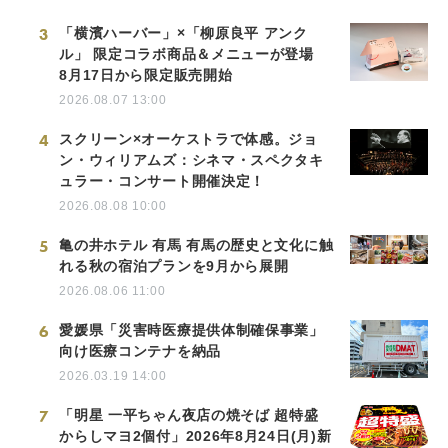
3
「横濱ハーバー」×「柳原良平 アンク
ル」 限定コラボ商品＆メニューが登場
8月17日から限定販売開始
2026.08.07 13:00
4
スクリーン×オーケストラで体感。ジョ
ン・ウィリアムズ：シネマ・スペクタキ
ュラー・コンサート開催決定！
2026.08.08 10:00
5
亀の井ホテル 有馬 有馬の歴史と文化に触
れる秋の宿泊プランを9月から展開
2026.08.06 11:00
6
愛媛県「災害時医療提供体制確保事業」
向け医療コンテナを納品
2026.03.19 14:00
7
「明星 一平ちゃん夜店の焼そば 超特盛
からしマヨ2個付」2026年8月24日(月)新