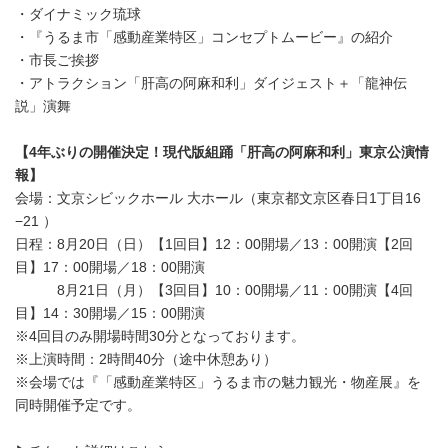
・ダイナミック琉球
・『うるま市「感動産業特区」コンセプトムービー』の紹介
・市長ご挨拶
・アトラクション「肝高の阿麻和利」ダイジェスト＋「龍神伝
説」演舞
【4年ぶりの開催決定！現代版組踊「肝高の阿麻和利」東京公演情
報】
会場：文京シビックホール 大ホール（東京都文京区春日1丁目16
−21 ）
日程：8月20日（日）【1回目】12：00開場／13：00開演【2回
目】17：00開場／18：00開演
8月21日（月）【3回目】10：00開場／11：00開演【4回
目】14：30開場／15：00開演
※4回目のみ開場時間30分となっております。
※上演時間：2時間40分（途中休憩あり）
※会場では『「感動産業特区」うるま市の魅力観光・物産展』を
同時開催予定です。