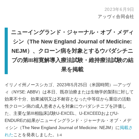
2023年6月9日
アッヴィ合同会社
ニューイングランド・ジャーナル・オブ・メディ
シン（
The New England Journal of
Medicine:
NEJM
）、クローン病を対象とするウパダシチニ
ブの第
III
相寛解導入療法試験・維持療法試験の結
果を掲載
イリノイ州ノースシカゴ、2023年5月25日（米国時間）—アッヴ
ィ（NYSE: ABBV）は本日、既存治療または生物学的製剤に対して
効果不十分、効果減弱又は不耐容となった中等症から重症の活動
性クローン病の成人患者さんを対象にウパダシチニブを評価し
た、主要な第III相臨床試験U-EXCEL、U-EXCEEDおよびU-
ENDUREの結果がニューイングランド・ジャーナル・オブ・メデ
ィシン（The New England Journal of Medicine: NEJM）に
掲載さ
れた
ことを発表しました。
1-4