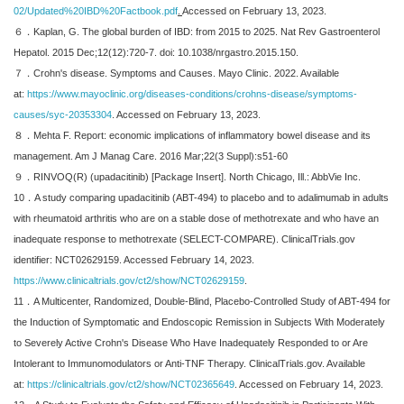
02/Updated%20IBD%20Factbook.pdf
.
Accessed on February 13, 2023.
６．Kaplan, G. The global burden of IBD: from 2015 to 2025. Nat Rev Gastroenterol
Hepatol. 2015 Dec;12(12):720-7. doi: 10.1038/nrgastro.2015.150.
７．Crohn's disease. Symptoms and Causes. Mayo Clinic. 2022. Available
at:
https://www.mayoclinic.org/diseases-conditions/crohns-disease/symptoms-
causes/syc-20353304
. Accessed on February 13, 2023.
８．Mehta F. Report: economic implications of inflammatory bowel disease and its
management. Am J Manag Care. 2016 Mar;22(3 Suppl):s51-60
９．RINVOQ(R) (upadacitinib) [Package Insert]. North Chicago, Ill.: AbbVie Inc.
10．A study comparing upadacitinib (ABT-494) to placebo and to adalimumab in adults
with rheumatoid arthritis who are on a stable dose of methotrexate and who have an
inadequate response to methotrexate (SELECT-COMPARE). ClinicalTrials.gov
identifier: NCT02629159. Accessed February 14, 2023.
https://www.clinicaltrials.gov/ct2/show/NCT02629159
.
11．A Multicenter, Randomized, Double-Blind, Placebo-Controlled Study of ABT-494 for
the Induction of Symptomatic and Endoscopic Remission in Subjects With Moderately
to Severely Active Crohn's Disease Who Have Inadequately Responded to or Are
Intolerant to Immunomodulators or Anti-TNF Therapy. ClinicalTrials.gov. Available
at:
https://clinicaltrials.gov/ct2/show/NCT02365649
. Accessed on February 14, 2023.