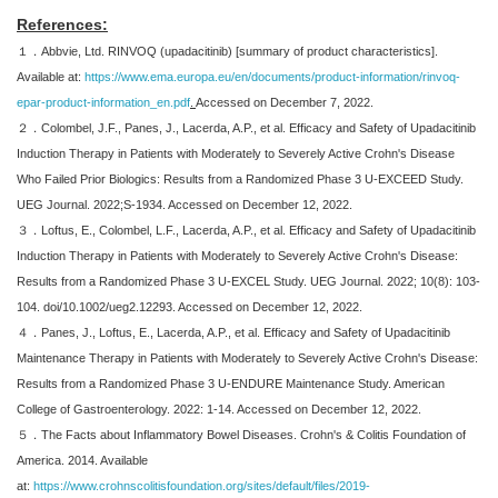
References:
１．Abbvie, Ltd. RINVOQ (upadacitinib) [summary of product characteristics].
Available at:
https://www.ema.europa.eu/en/documents/product-information/rinvoq-
epar-product-information_en.pdf
.
Accessed on December 7, 2022.
２．Colombel, J.F., Panes, J., Lacerda, A.P., et al. Efficacy and Safety of Upadacitinib
Induction Therapy in Patients with Moderately to Severely Active Crohn's Disease
Who Failed Prior Biologics: Results from a Randomized Phase 3 U-EXCEED Study.
UEG Journal. 2022;S-1934. Accessed on December 12, 2022.
３．Loftus, E., Colombel, L.F., Lacerda, A.P., et al. Efficacy and Safety of Upadacitinib
Induction Therapy in Patients with Moderately to Severely Active Crohn's Disease:
Results from a Randomized Phase 3 U-EXCEL Study. UEG Journal. 2022; 10(8): 103-
104. doi/10.1002/ueg2.12293. Accessed on December 12, 2022.
４．Panes, J., Loftus, E., Lacerda, A.P., et al. Efficacy and Safety of Upadacitinib
Maintenance Therapy in Patients with Moderately to Severely Active Crohn's Disease:
Results from a Randomized Phase 3 U-ENDURE Maintenance Study. American
College of Gastroenterology. 2022: 1-14. Accessed on December 12, 2022.
５．The Facts about Inflammatory Bowel Diseases. Crohn's & Colitis Foundation of
America. 2014. Available
at:
https://www.crohnscolitisfoundation.org/sites/default/files/2019-