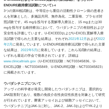
ENDURE
維持療法試験について
1-4
3つの第III相試験は、中等症から重症の活動性クローン病の患者さ
んを対象とした、多施設共同、無作為化、二重盲検、プラセボ対
照試験です。45 mgを投与する寛解導入療法と、15 mgまたは30
mgを投与する維持療法において、ウパダシチニブの有効性および
安全性を評価しています。U-EXCEEDおよびU-EXCEL寛解導入療
法試験で得られた主要な結果は、それぞれ
2021
年
12
月
および
2022
年
2
月
に発表しています。U-ENDURE維持療法試験で得られた主要
な結果は、
2022
年
5
月
に発表しています。これら3試験の結果は、
いずれも最近の学会で発表されています。詳細は
www.clinicaltrials.gov
（U-EXCEED試験：NCT03345836、U-
EXCEL試験：NCT03345849、U-ENDURE試験：NCT03345823）
に掲載されています。
ウパダシチニブについて
アッヴィの科学者が発見し開発したウパダシチニブは、選択的な
JAK阻害剤であり、複数の免疫介在性炎症性疾患を対象として研究
が行われています。酵素アッセイおよび細胞アッセイにおいて、
ウパダシチニブはJAK-1に対し、JAK-2、JAK-3およびTYK-2より