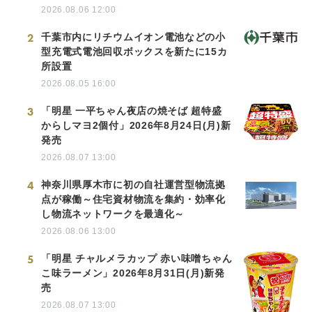
2026.08.06 12:00
2
千葉市内にリチウムイオン電池などの小
型充電式電池回収ボックスを新たに15カ
所設置
2026.08.05 16:00
3
「明星 一平ちゃん夜店の焼そば 超特盛
からしマヨ2個付」2026年8月24日(月)新
発売
2026.08.07 13:00
4
神奈川県厚木市に初の自社運営型物流拠
点が稼働～住宅資材物流を集約・効率化
し物流ネットワークを最適化～
2026.08.06 13:00
5
「明星 チャルメラカップ 赤い味噌ちゃん
こ味ラーメン」2026年8月31日(月)新発
売
2026.08.07 13:00