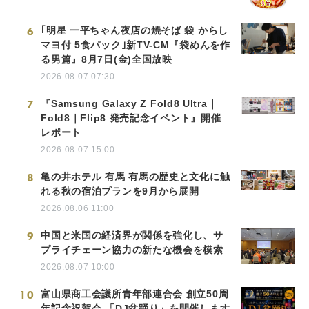
6
｢明星 一平ちゃん夜店の焼そば 袋 からし
マヨ付 5食パック｣新TV-CM『袋めんを作
る男篇』8月7日(金)全国放映
2026.08.07 07:30
7
『Samsung Galaxy Z Fold8 Ultra｜
Fold8｜Flip8 発売記念イベント』開催
レポート
2026.08.07 15:00
8
亀の井ホテル 有馬 有馬の歴史と文化に触
れる秋の宿泊プランを9月から展開
2026.08.06 11:00
9
中国と米国の経済界が関係を強化し、サ
プライチェーン協力の新たな機会を模索
2026.08.07 10:00
10
富山県商工会議所青年部連合会 創立50周
年記念祝賀会 「DJ盆踊り」を開催します