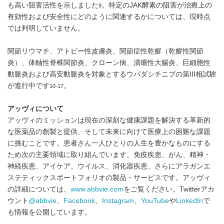
も高い阻害活性を示しました
。特定のJAK酵素の阻害が治療上の
9
有効性および安全性にどのように関連するかについては、現時点
では判明していません。
関節リウマチ、アトピー性皮膚炎、関節症性乾癬（乾癬性関節
炎）、体軸性脊椎関節炎、クローン病、潰瘍性大腸炎、巨細胞性
動脈炎および高安動脈炎を対象とするウパダシチニブの第III相試験
が進行中です
。
10-17
アッヴィについて
アッヴィのミッションは現在の深刻な健康課題を解決する革新的
な医薬品の創製と提供、そして未来に向けて医療上の困難な課題
に挑むことです。患者さん一人ひとりの人生を豊かなものにする
ため次の主要領域に取り組んでいます。免疫疾患、がん、精神・
神経疾患、アイケア、ウイルス、消化器疾患、さらにアラガンエ
ステティックスポートフォリオの製品・サービスです。アッヴィ
の詳細については、
www.abbvie.com
をご覧ください。Twitterアカ
ウント
@abbvie
、
Facebook
、
Instagram
、
YouTube
や
LinkedIn
で
も情報を公開しています。