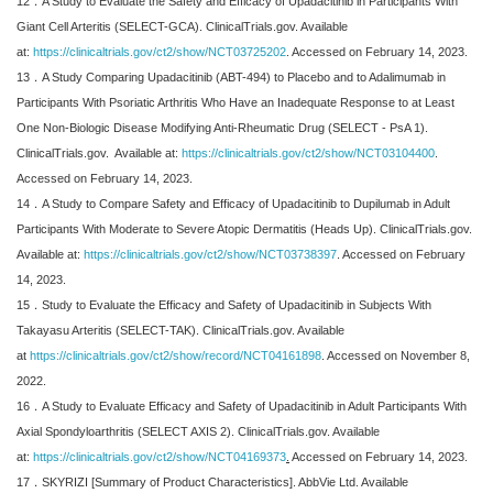
12．A Study to Evaluate the Safety and Efficacy of Upadacitinib in Participants With
Giant Cell Arteritis (SELECT-GCA). ClinicalTrials.gov. Available
at:
https://clinicaltrials.gov/ct2/show/NCT03725202
. Accessed on February 14, 2023.
13．A Study Comparing Upadacitinib (ABT-494) to Placebo and to Adalimumab in
Participants With Psoriatic Arthritis Who Have an Inadequate Response to at Least
One Non-Biologic Disease Modifying Anti-Rheumatic Drug (SELECT - PsA 1).
ClinicalTrials.gov. Available at:
https://clinicaltrials.gov/ct2/show/NCT03104400
.
Accessed on February 14, 2023.
14．A Study to Compare Safety and Efficacy of Upadacitinib to Dupilumab in Adult
Participants With Moderate to Severe Atopic Dermatitis (Heads Up). ClinicalTrials.gov.
Available at:
https://clinicaltrials.gov/ct2/show/NCT03738397
. Accessed on February
14, 2023.
15．Study to Evaluate the Efficacy and Safety of Upadacitinib in Subjects With
Takayasu Arteritis (SELECT-TAK). ClinicalTrials.gov. Available
at
https://clinicaltrials.gov/ct2/show/record/NCT04161898
. Accessed on November 8,
2022.
16．A Study to Evaluate Efficacy and Safety of Upadacitinib in Adult Participants With
Axial Spondyloarthritis (SELECT AXIS 2). ClinicalTrials.gov. Available
at:
https://clinicaltrials.gov/ct2/show/NCT04169373
.
Accessed on February 14, 2023.
17．SKYRIZI [Summary of Product Characteristics]. AbbVie Ltd. Available