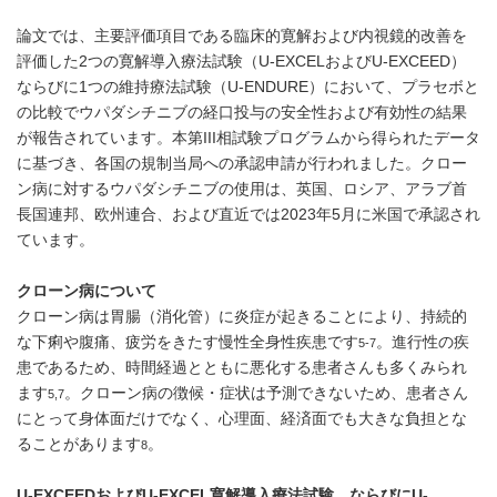
論文では、主要評価項目である臨床的寛解および内視鏡的改善を
評価した2つの寛解導入療法試験（U-EXCELおよびU-EXCEED）
ならびに1つの維持療法試験（U-ENDURE）において、プラセボと
の比較でウパダシチニブの経口投与の安全性および有効性の結果
が報告されています。本第III相試験プログラムから得られたデータ
に基づき、各国の規制当局への承認申請が行われました。クロー
ン病に対するウパダシチニブの使用は、英国、ロシア、アラブ首
長国連邦、欧州連合、および直近では2023年5月に米国で承認され
ています。
クローン病について
クローン病は胃腸（消化管）に炎症が起きることにより、持続的
な下痢や腹痛、疲労をきたす慢性全身性疾患です
。進行性の疾
5-7
患であるため、時間経過とともに悪化する患者さんも多くみられ
ます
。クローン病の徴候・症状は予測できないため、患者さん
5,7
にとって身体面だけでなく、心理面、経済面でも大きな負担とな
ることがあります
。
8
U-EXCEED
および
U-EXCEL
寛解導入療法試験、ならびに
U-