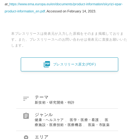
at:
https://www.ema.europa.eu/en/documents/product-information/skyrizi-epar-
product-information_en.pdf
. Accessed on February 14, 2023.
本プレスリリースは発表元が入力した原稿をそのまま掲載しておりま
す。また、プレスリリースへのお問い合わせは発表元に直接お願いいた
します。

プレスリリース原文(PDF)

テーマ
新技術・研究開発・特許

ジャンル
健康・ヘルスケア
、
医学・医療・看護
、
医
療施設・医療技術・医療機器
、
医薬・市販薬

エリア