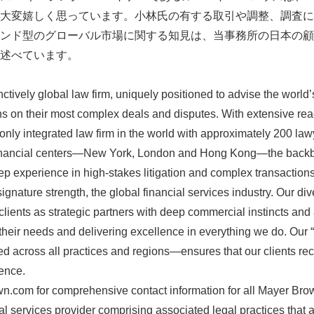
大変嬉しく思っています。小林氏の有する取引や調整、調査に
ンド型のグローバル市場に関する知見は、当事務所の日本の顧
と述べています。
nctively global law firm, uniquely positioned to advise the worl
ions on their most complex deals and disputes. With extensive rea
only integrated law firm in the world with approximately 200 law
 financial centers—New York, London and Hong Kong—the backb
 experience in high-stakes litigation and complex transactions
signature strength, the global financial services industry. Our d
clients as strategic partners with deep commercial instincts an
g their needs and delivering excellence in everything we do. Our 
d across all practices and regions—ensures that our clients rece
ence.
n.com for comprehensive contact information for all Mayer Brow
l services provider comprising associated legal practices that a