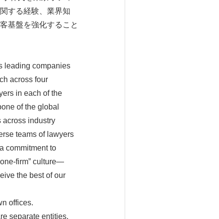
関する経験、業界知
客基盤を強化すること
d’s leading companies
ch across four
yers in each of the
one of the global
 across industry
iverse teams of lawyers
d a commitment to
“one-firm” culture—
ive the best of our
n offices.
re separate entities,