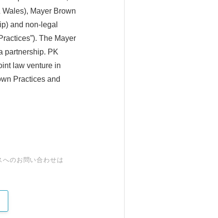
 & Wales), Mayer Brown
ip) and non-legal
 Practices”). The Mayer
a partnership. PK
int law venture in
own Practices and
スへのお問い合わせは