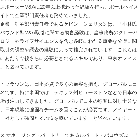
スボーダーM&Aに20年以上携わった経験を持ち、ポールヘイ
イトで企業部門責任者も務めていました。
企業・証券部門責任者であるケビン・シェリダンは、「小林氏
バウンド型M&A取引に関する助言経験は、当事務所のグロー
ロジーやライフサイエンスを含む多岐にわたる重要な分野に関
取引の調整や調査の経験によって補完されています。これらは
にあたり今後さらに必要とされるスキルであり、東京オフィス
う」と述べています。
・ブラウンは、日本拠点で多くの顧客を抱え、グローバルに日
名です。特に米国では、テキサス州ヒューストンなどで日本の
所は注力してきました。グローバルで日本の顧客に対し十分な
、日本現地に強固なチームを置くことが必要です。メイヤー・
る一社として確固たる地位を築いています」と述べています。
ス マネージング・パートナーであるルパート・バロウズは、