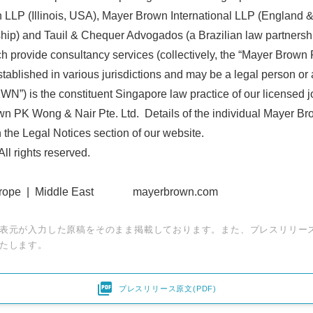
 LLP (Illinois, USA), Mayer Brown International LLP (England
hip) and Tauil & Chequer Advogados (a Brazilian law partnersh
ch provide consultancy services (collectively, the “Mayer Brown
tablished in various jurisdictions and may be a legal person or 
”) is the constituent Singapore law practice of our licensed jo
n PK Wong & Nair Pte. Ltd. Details of the individual Mayer Br
the Legal Notices section of our website.
l rights reserved.
 Europe | Middle East mayerbrown.com
Japanese
表元が入力した原稿をそのまま掲載しております。また、プレスリリー
たします。

プレスリリース原文(PDF)