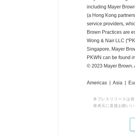
including Mayer Brown
(a Hong Kong partners
service providers, whi
Brown Practices are es
Wong & Nair LLC (“PKWN
Singapore, Mayer Brow
PKWN can be found in 
© 2023 Mayer Brown. Al
Americas | Asia |
本プレスリリースは発
発表元に直接お願いい