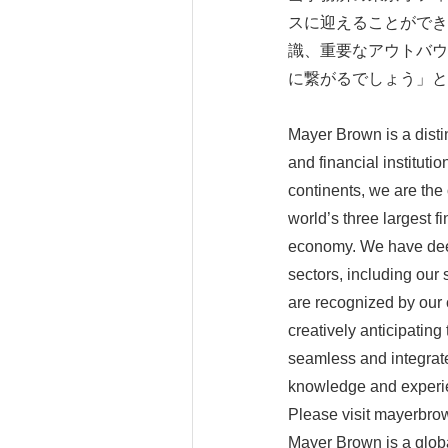
スに迎えることができ
識、重要なアウトバウ
に繋がるでしょう」
Mayer Brown is a disti
and financial institut
continents, we are the 
world’s three largest
economy. We have deep
sectors, including our 
are recognized by our 
creatively anticipatin
seamless and integrate
knowledge and experi
Please visit mayerbrow
Mayer Brown is a globa