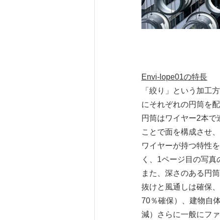
Envi-lope01の特長
「絞り」という加工方
にそれぞれの円筒を配
円筒はワイヤー2本で
ことで面を構成させ、
ワイヤーが持つ特性を
く、1ページ目の写真
また、深さのある円筒
抜けと風通しは確保、
70％確保）、建物自
減）さらに一般にファ