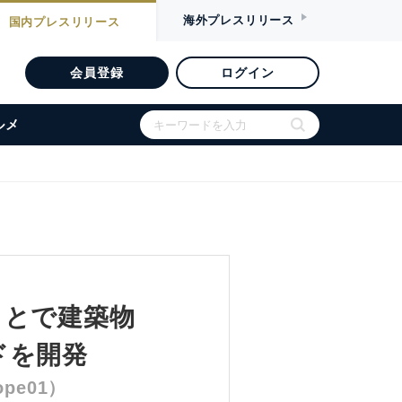
海外
プレスリリース
国内
プレスリリース
会員登録
ログイン
ルメ
ことで建築物
ドを開発
pe01）