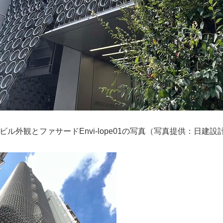
ビル外観とファサードEnvi-lope01の写真（写真提供：日建設