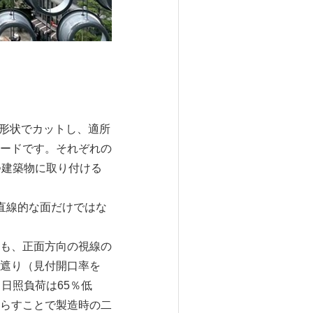
の形状でカットし、適所
ードです。それぞれの
つ建築物に取り付ける
直線的な面だけではな
も、正面方向の視線の
遮り（見付開口率を
日照負荷は65％低
らすことで製造時の二