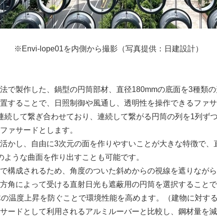
※Envi-lope01を内側から撮影（写真提供：日建設計）
法で製作した、鍋型の円筒部材、直径180mmの底面を3種類
置することで、日照制御や風通し、透明性を操作できるファサ
連続して繋ぎ合わせており、連続して繋がる円筒の列を1列ず
ファサードとします。
活かし、自由に3次元の面を作りやすいことが大きな特徴で、
のような曲面を作り出すことも可能です。
で構成されるため、角度のついた斜めからの視線を遮りながら
方角によって受ける直射日光も遮蔽用の円筒を選択することで
体の温度上昇を防ぐことで環境性能を高めます。（建物に対する
サードとして利用されるアルミルーバーと比較し、鋼材量を減