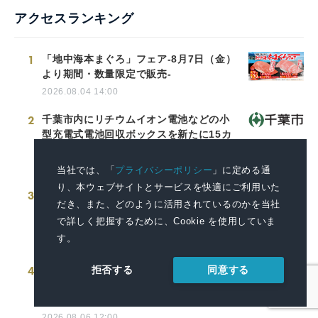
アクセスランキング
1
「地中海本まぐろ」フェア-8月7日（金）
より期間・数量限定で販売-
2026.08.04 14:00
2
千葉市内にリチウムイオン電池などの小
型充電式電池回収ボックスを新たに15カ
所設置
2026.08.05 16:00
当社では、「
プライバシーポリシー
」に定める通
り、本ウェブサイトとサービスを快適にご利用いた
3
神奈川県厚木市に初の自社運営型物流拠
だき、また、どのように活用されているのかを当社
点が稼働～住宅資材物流を集約・効率化
で詳しく把握するために、Cookie を使用していま
し物流ネットワークを最適化～
す。
2026.08.06 13:00
4
2027年夏、待望の再演！ファントム＆ク
同意する
拒否する
リスティーヌ役のWキャスト4名が決定！
ミュージカル 『ファントム』
2026.08.06 12:00