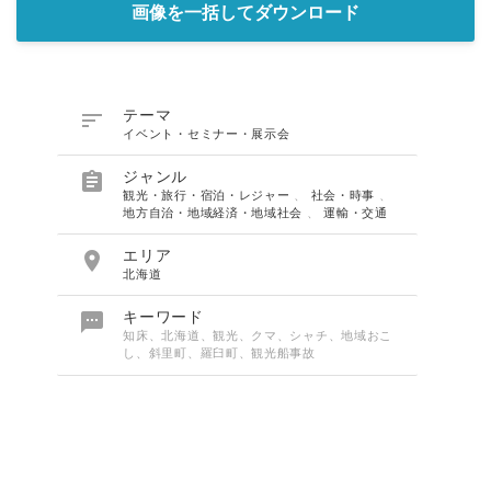
画像を一括してダウンロード

テーマ
イベント・セミナー・展示会

ジャンル
観光・旅行・宿泊・レジャー
、
社会・時事
、
地方自治・地域経済・地域社会
、
運輸・交通

エリア
北海道

キーワード
知床、北海道、観光、クマ、シャチ、地域おこ
し、斜里町、羅臼町、観光船事故