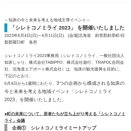
～知床の今と未来を考える地域主導イベント～
「シレトコノミライ 2023」 を開催いたしました
2023年6月4日(日)～6月11日(日) [会場]北海道 斜里郡斜里町/目
梨郡羅臼町 各所
シレトコノミライ2023事務局（シレトコノミライ、一般社団法人
知床しゃり、株式会社TABIPPO、株式会社遊行、TRAPOL合同会
社、北海道エアポート株式会社）は、知床の観光復興を目的に、
下記のとおり、
3つの企画から構成される知床の
6月4日から1週間にわたり、
今と未来を考える
地域イベント
「シレトコノミライ
2023」を開催いたしました。
●町の未来について、若者たちが立ち上がり考える「シレトコノミ
ライ」会議
企画① シレトコノミライミートアップ