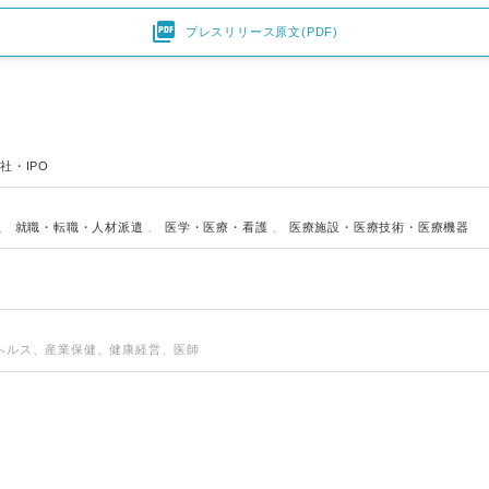

プレスリリース原文(PDF)
English
社・IPO
、
就職・転職・人材派遣
、
医学・医療・看護
、
医療施設・医療技術・医療機器
ヘルス、産業保健、健康経営、医師