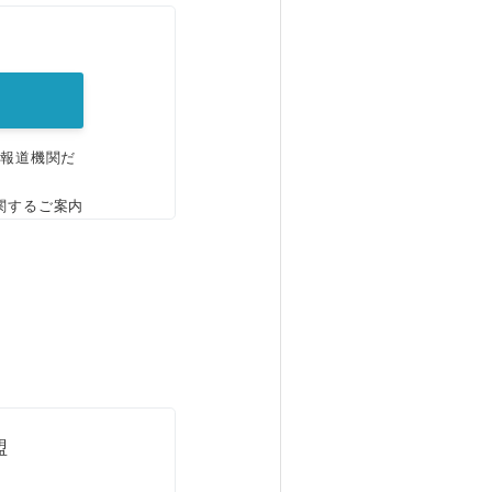
。
、報道機関だ
関するご案内
盟