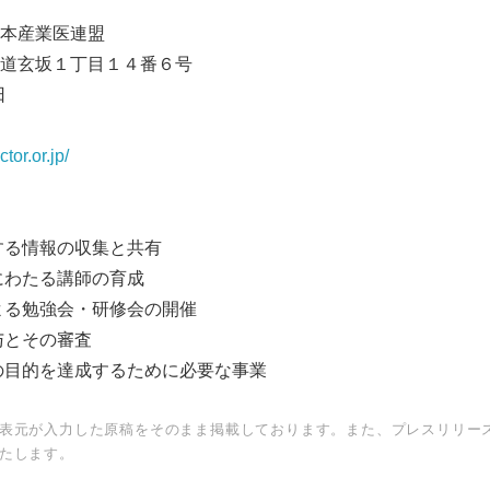
本産業医連盟
道玄坂１丁目１４番６号
日
ctor.or.jp/
する情報の収集と共有
にわたる講師の育成
よる勉強会・研修会の開催
Japanese
与とその審査
の目的を達成するために必要な事業
表元が入力した原稿をそのまま掲載しております。また、プレスリリー
たします。