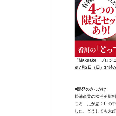
「
Ma
kuake
」プロジ
※
7
月
2
日（日）
14
時
■
開発のきっかけ
松浦産業の松浦英樹副
ころ、足が悪く店の中
した。どうしても大好