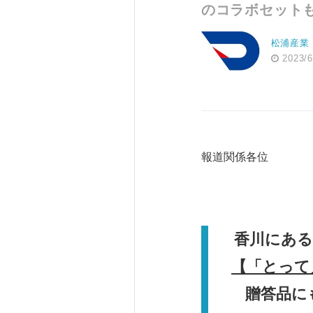
のコラボセット
松浦産業
2023/6
報道関係各位
20
松
香川にある
【「とって
贈答品に