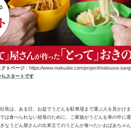
ェクトページ
：https:
//www.makuake.com/project/matsuura-sang
からスタートです
社長は、ある日、お盆でうどんを駐車場まで運ぶ人を見かけま
では食べられない祖母
のために、ご家族がうどんを車の中に運
きなうどん屋さんの出来立てのうどんが食べたいおばあちゃん