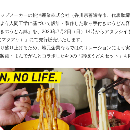
ップメーカーの松浦産業株式会社（香川県善通寺市、代表取締
よう人間工学に基づいて設計・製作した取っ手付きのうどん容
きのうどん鉢』を、2023年7月2日（日）14時からアタラシ
e （マクアケ）」にて先行販売いたします。
り盛り上げるため、地元企業ならではのリレーションにより実
製麺・まんでがんとコラボした
4
つの
「讃岐うどんセット」も