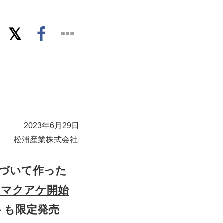
29日
会社
づいて作った
らマクアケ開始
トも限定発売