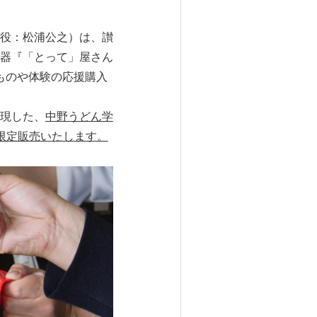
役：松浦公之）は、讃
器『「とって」屋さん
イものや体験の応援購入
現した、
中野うどん学
限定販売いたします。