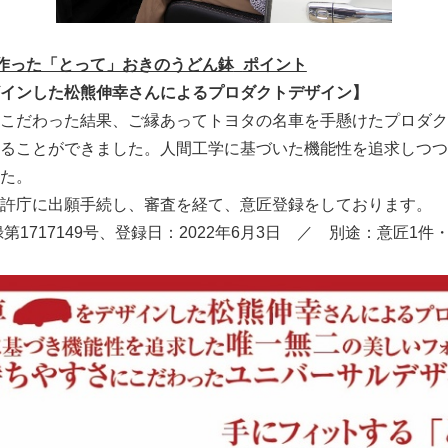
English
作った「とって」おきのうどん鉢
_
ポイント
インした松熊伸幸さんによるプロダクトデザイン】
こだわった結果、ご縁あってトヨタの名車を手懸けたプロダク
ることができました。人間工学に基づいた機能性を追求しつつ
た。
許庁に出願手続し、審査を経て、意匠登録をしております。
第1717149号、登
録日：2022年6月3日 ／ 別途：意匠1件