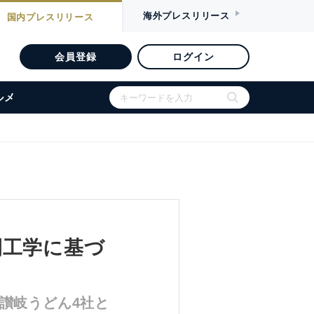
海外
プレスリリース
国内
プレスリリース
会員登録
ログイン
ルメ
間工学に基づ
讃岐うどん4社と