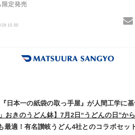
も限定発売
/29 15:00
23年6月
浦産業株式
『日本一の紙袋の取っ手屋』が人間工学に基
」おきのうどん鉢】
7
月
2
日“うどんの日”か
も最適！有名讃岐うどん
4
社とのコラボセッ