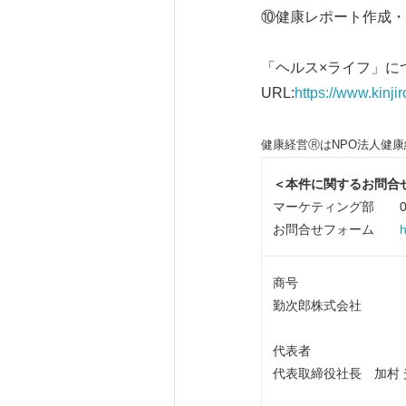
⑩健康レポート作成・
「ヘルス×ライフ」に
URL:
https://www.kinji
健康経営ⓇはNPO法人健
＜本件に関するお問合
マーケティング部 052-
お問合せフォーム
h
商号
勤次郎株式会社
代表者
代表取締役社長 加村 