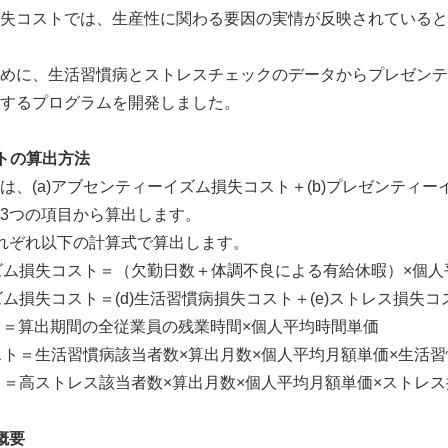
失コストでは、生産性に関わる要因の実情が反映されていると
めに、生活習慣病とストレスチェックのデータからプレゼンテ
するプログラムを開発しました。
トの算出方法
、(a)アブセンティーイズム損失コスト＋(b)プレゼンティーイ
3つの項目から算出します。
れぞれ以下の計算式で算出します。
イズム損失コスト＝（欠勤日数＋体調不良による有給休暇）×個
ズム損失コスト＝(d)生活習慣病損失コスト＋(e)ストレス損失コ
スト＝算出期間の全従業員の残業時間×個人平均時間単価
コスト＝生活習慣病該当者数×算出月数×個人平均月額単価×生活
スト＝高ストレス該当者数×算出月数×個人平均月額単価×ストレ
概要