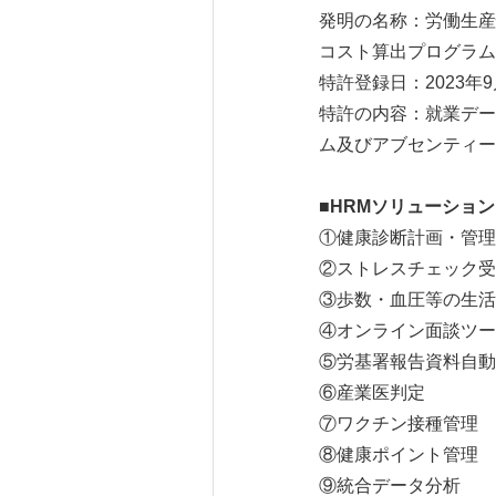
発明の名称：労働生産
コスト算出プログラム
特許登録日：2023年9
特許の内容：就業デー
ム及びアブセンティー
■
HRM
ソリューション
①健康診断計画・管理
②ストレスチェック受
③歩数・血圧等の生活
④オンライン面談ツー
⑤労基署報告資料自動
⑥産業医判定
⑦ワクチン接種管理
⑧健康ポイント管理
⑨統合データ分析