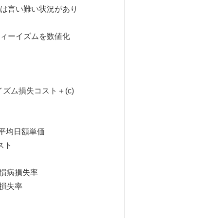
は言い難い状況があり
ィーイズムを数値化
ズム損失コスト＋(c)
人平均日額単価
スト
習慣病損失率
ス損失率