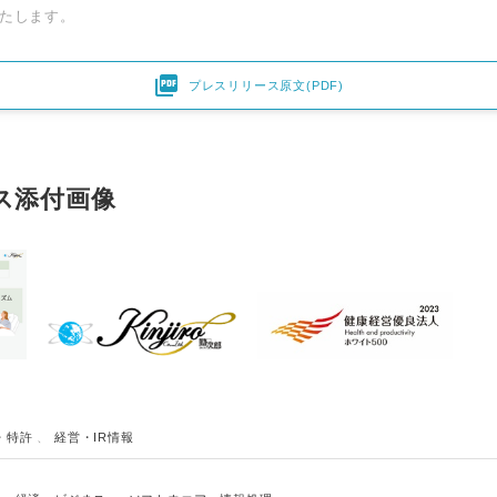
たします。

プレスリリース原文(PDF)
ス添付画像
・特許
、
経営・IR情報