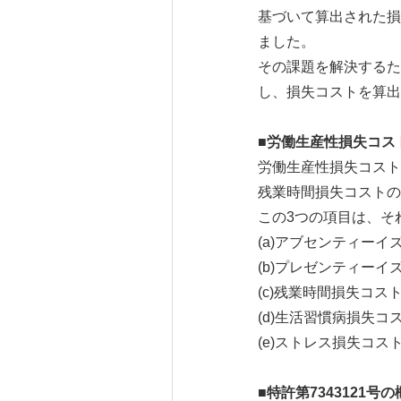
基づいて算出された損
ました。
その課題を解決するた
し、損失コストを算出
■
労働生産性損失コス
労働生産性損失コストは
残業時間損失コストの
この3つの項目は、そ
(a)アブセンティー
(b)プレゼンティーイ
(c)残業時間損失コ
(d)生活習慣病損失
(e)ストレス損失コ
■
特許第
7343121
号の