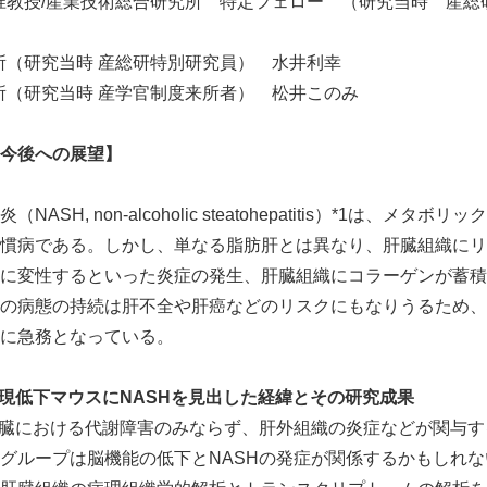
准教授/産業技術総合研究所 特定フェロー （研究当時 産総
所（研究当時 産総研特別研究員） 水井利幸
所（研究当時 産学官制度来所者） 松井このみ
今後への展望】
SH, non-alcoholic steatohepatitis）*1は、メ
慣病である。しかし、単なる脂肪肝とは異なり、肝臓組織にリ
に変性するといった炎症の発生、肝臓組織にコラーゲンが蓄積
の病態の持続は肝不全や肝癌などのリスクにもなりうるため、
Japanese
に急務となっている。
発現低下マウスにNASHを見出した経緯とその研究成果
肝臓における代謝障害のみならず、肝外組織の炎症などが関与
グループは脳機能の低下とNASHの発症が関係するかもしれな