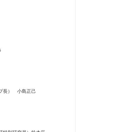
s
プ長） 小島正己