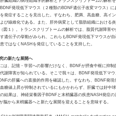
肝臓組織の病理組織学的解析とトランスクリプトームの解析を
BDNF発現低下マウス（２種類のBDNF遺伝子改変マウス）に
English
を発症することを見出した。すなわち、肥満、高血糖、高イン
び線維化である。また、肝外病変として脂肪組織における炎症像（c
確認した（図１）。トランスクリプトームの解析では、脂質代謝障害
す遺伝子の挙動がみられ、これらもBDNF発現低下マウスが
患ではなくNASHを発症していることを支持した。
研究の新たな展開へ
スには、記憶・学習への影響だけなく、BDNFが摂食中枢に抑
代謝障害が知られている。そこで我々は、BDNF発現低下マ
DNFの肝臓への直接的作用を確認した。すなわち、BDNF発
血糖値上昇が抑制されているにもかかわらず、肝臓では好中球
の結果は、神経栄養因子BDNFと末梢臓器の疾患NASH発症
究が脳から末梢臓器へと新たな展開を迎えることを意味する。