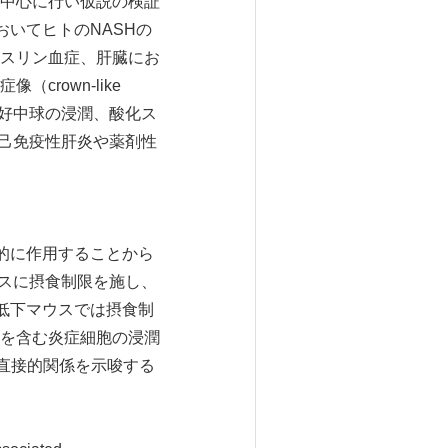
中心に行い仮説の検証
おいてヒトのNASHの
スリン血症、肝臓にお
rown-like
や好中球の浸潤、酸化ス
自己免疫性肝炎や薬剤性
制的に作用することから
ウスに摂食制限を施し、
現低下マウスでは摂食制
を含む炎症細胞の浸潤
の直接的関係を示唆する