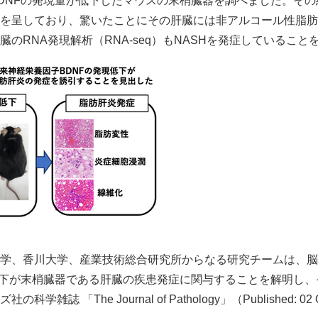
DNFの発現量が低下したマウスの末梢臓器を調べました。その
を呈しており、驚いたことにその肝臓には非アルコール性脂肪肝炎
のRNA発現解析（RNA-seq）もNASHを発症しているこ
学、香川大学、産業技術総合研究所からなる研究チームは、脳
低下が末梢臓器である肝臓の疾患発症に関与することを解明し
雑誌 「The Journal of Pathology」（Published: 02 