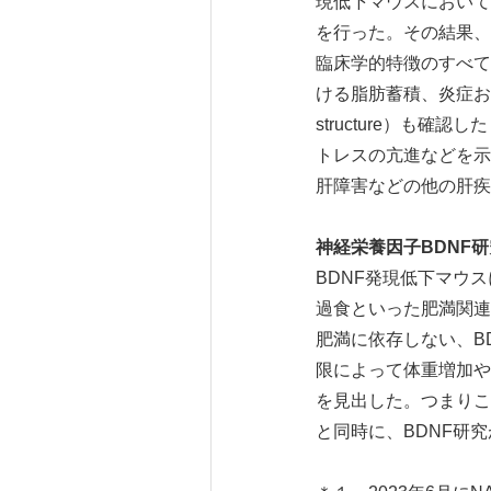
現低下マウスにおいて
を行った。その結果、
臨床学的特徴のすべて
ける脂肪蓄積、炎症およ
structure）も
トレスの亢進などを示
肝障害などの他の肝疾
神経栄養因子BDNF
BDNF発現低下マウ
過食といった肥満関連
肥満に依存しない、B
限によって体重増加や
を見出した。つまりこ
と同時に、BDNF研