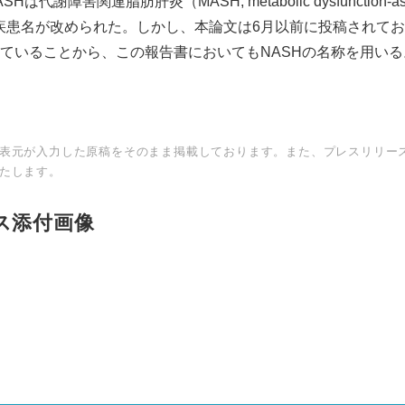
は代謝障害関連脂肪肝炎（MASH, metabolic dysfunction-asso
tis）へと疾患名が改められた。しかし、本論文は6月以前に投稿されて
ていることから、この報告書においてもNASHの名称を用いる
表元が入力した原稿をそのまま掲載しております。また、プレスリリー
たします。
ス添付画像