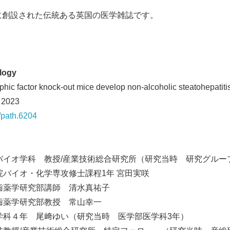
年に創設された伝統ある英国の医学雑誌です。
logy
phic factor knock-out mice develop non-alcoholic steatohepatiti
er 2023
2/path.6204
バイオ学科 教授/産業技術総合研究所（研究当時 研究グルー
院バイオ・化学専攻修士課程1年 宮田実咲
医歯薬学研究部講師 清水真祐子
医歯薬学研究部教授 常山幸一
学科４年 尾﨑ゆい（研究当時 医学部医学科3年）