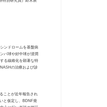
研特別研究員）鈴木辰
タボリックシンドロームを基盤病
ンパ球や好中球が浸潤
する線維化を顕著な特
NASHの治療および診
することが近年報告され
いと仮定し、BDNF発