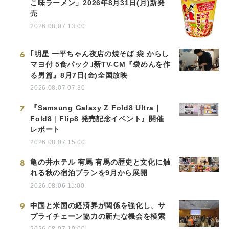
こ味ラーメン」2026年8月31日(月)新発
売
2026.08.07 13:00
6
｢明星 一平ちゃん夜店の焼そば 袋 からし
マヨ付 5食パック｣新TV-CM『袋めんを作
る男篇』8月7日(金)全国放映
2026.08.07 07:30
7
『Samsung Galaxy Z Fold8 Ultra｜
Fold8｜Flip8 発売記念イベント』開催
レポート
2026.08.07 15:00
8
亀の井ホテル 有馬 有馬の歴史と文化に触
れる秋の宿泊プランを9月から展開
2026.08.06 11:00
9
中国と米国の経済界が関係を強化し、サ
プライチェーン協力の新たな機会を模索
2026.08.07 10:00