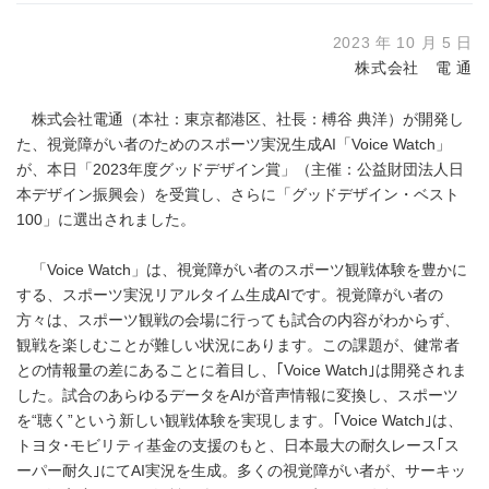
2023 年 10 月 5 日
株式会社 電 通
株式会社電通（本社：東京都港区、社長：榑谷 典洋）が開発し
た、視覚障がい者のためのスポーツ実況生成AI「Voice Watch」
が、本日「2023年度グッドデザイン賞」（主催：公益財団法人日
本デザイン振興会）を受賞し、さらに「グッドデザイン・ベスト
100」に選出されました。
「Voice Watch」は、視覚障がい者のスポーツ観戦体験を豊かに
する、スポーツ実況リアルタイム生成AIです。視覚障がい者の
方々は、スポーツ観戦の会場に行っても試合の内容がわからず、
観戦を楽しむことが難しい状況にあります。この課題が、健常者
との情報量の差にあることに着目し、｢Voice Watch｣は開発されま
した。試合のあらゆるデータをAIが音声情報に変換し、スポーツ
を“聴く”という新しい観戦体験を実現します。｢Voice Watch｣は、
トヨタ･モビリティ基金の支援のもと、日本最大の耐久レース｢ス
ーパー耐久｣にてAI実況を生成。多くの視覚障がい者が、サーキッ