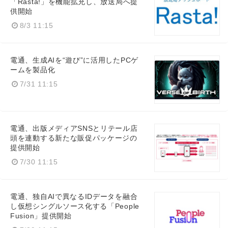
「Rasta!」を機能拡充し、放送局へ提
供開始
8/3 11:15
Japanese
電通、生成AIを“遊び”に活用したPCゲ
ームを製品化
7/31 11:15
English
電通、出版メディアSNSとリテール店
頭を連動する新たな販促パッケージの
提供開始
7/30 11:15
電通、独自AIで異なるIDデータを融合
し仮想シングルソース化する「People
Fusion」提供開始