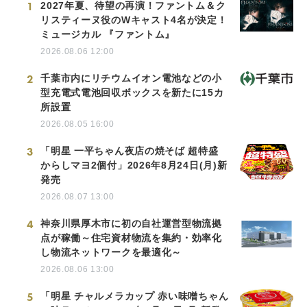
1
2027年夏、待望の再演！ファントム＆ク
リスティーヌ役のWキャスト4名が決定！
ミュージカル 『ファントム』
2026.08.06 12:00
2
千葉市内にリチウムイオン電池などの小
型充電式電池回収ボックスを新たに15カ
所設置
2026.08.05 16:00
3
「明星 一平ちゃん夜店の焼そば 超特盛
からしマヨ2個付」2026年8月24日(月)新
発売
2026.08.07 13:00
4
神奈川県厚木市に初の自社運営型物流拠
点が稼働～住宅資材物流を集約・効率化
し物流ネットワークを最適化～
2026.08.06 13:00
5
「明星 チャルメラカップ 赤い味噌ちゃん