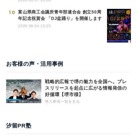
10
富山県商工会議所青年部連合会 創立50周
年記念祝賀会 「DJ盆踊り」を開催します
2026.08.04 15:25
お客様の声・活用事例
戦略的広報で堺の魅力を全国へ。プレ
スリリースを起点に広がる情報発信の
好循環【堺市様】
導入事例一覧を見る
汐留PR塾