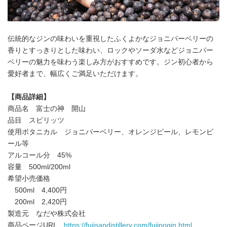
伝統的なジンの味わいを重視したふくよかなジョニパーベリーの
香りとすっきりとした味わい、ロックやソーダ水などジョニパー
ベリーの魅力を味わう楽しみ方がおすすめです。ジン初心者から
愛好者まで、幅広くご満足いただけます。
【商品詳細】
商品名 富士の神 開山
品目 スピリッツ
使用ボタニカル ジョニパーベリー、オレンジピール、レモンピ
ール等
アルコール分 45%
容量 500ml/200ml
希望小売価格
500ml 4,400円
200ml 2,420円
製造元 なだや株式会社
商品ページURL
https://fujisandistillery.com/fujinogin.html