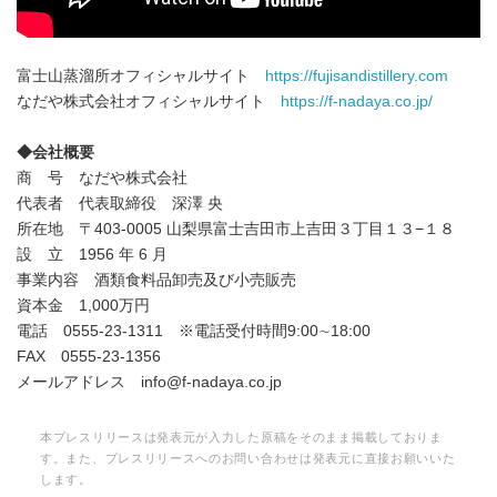
富士山蒸溜所オフィシャルサイト
https://fujisandistillery.com
なだや株式会社オフィシャルサイト
https://f-nadaya.co.jp/
◆会社概要
商 号 なだや株式会社
代表者 代表取締役 深澤 央
所在地 〒403-0005 山梨県富士吉田市上吉田３丁目１３−１８
設 立 1956 年 6 月
事業内容 酒類食料品卸売及び小売販売
資本金 1,000万円
電話 0555-23-1311 ※電話受付時間9:00∼18:00
FAX 0555-23-1356
メールアドレス info@f-nadaya.co.jp
本プレスリリースは発表元が入力した原稿をそのまま掲載しておりま
す。また、プレスリリースへのお問い合わせは発表元に直接お願いいた
します。