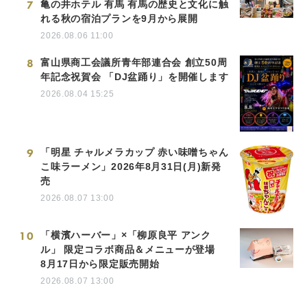
7
亀の井ホテル 有馬 有馬の歴史と文化に触
れる秋の宿泊プランを9月から展開
2026.08.06 11:00
8
富山県商工会議所青年部連合会 創立50周
年記念祝賀会 「DJ盆踊り」を開催します
2026.08.04 15:25
9
「明星 チャルメラカップ 赤い味噌ちゃん
こ味ラーメン」2026年8月31日(月)新発
売
2026.08.07 13:00
10
「横濱ハーバー」×「柳原良平 アンク
ル」 限定コラボ商品＆メニューが登場
8月17日から限定販売開始
2026.08.07 13:00