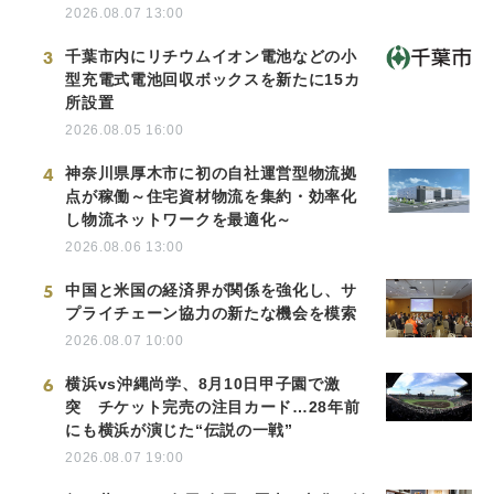
2026.08.07 13:00
3
千葉市内にリチウムイオン電池などの小
型充電式電池回収ボックスを新たに15カ
所設置
2026.08.05 16:00
4
神奈川県厚木市に初の自社運営型物流拠
点が稼働～住宅資材物流を集約・効率化
し物流ネットワークを最適化～
2026.08.06 13:00
5
中国と米国の経済界が関係を強化し、サ
プライチェーン協力の新たな機会を模索
2026.08.07 10:00
6
横浜vs沖縄尚学、8月10日甲子園で激
突 チケット完売の注目カード…28年前
にも横浜が演じた“伝説の一戦”
2026.08.07 19:00