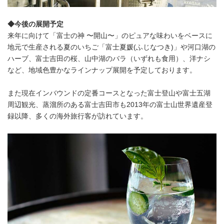
◆今後の展開予定
来年に向けて「富士の神 〜開山〜」のピュアな味わいをベースに
地元で生産される夏のいちご「富士夏媛(ふじなつき)」や河口湖の
ハーブ、富士吉田の桜、山中湖のバラ（いずれも食用）、洋ナシ
など、地域色豊かなラインナップ展開を予定しております。
また現在インバウンドの定番コースとなった富士登山や富士五湖
周辺観光、蒸溜所のある富士吉田市も2013年の富士山世界遺産登
録以降、多くの海外旅行客が訪れています。