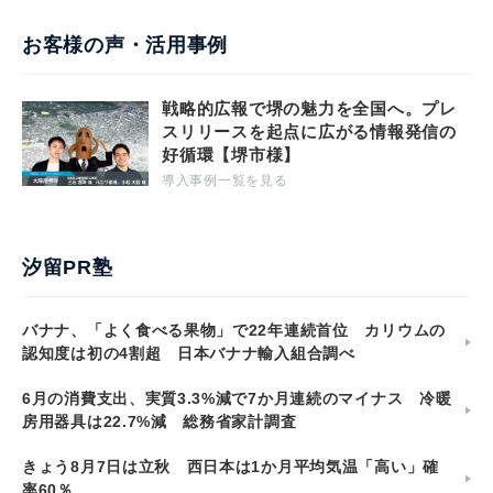
お客様の声・活用事例
戦略的広報で堺の魅力を全国へ。プレ
スリリースを起点に広がる情報発信の
好循環【堺市様】
導入事例一覧を見る
汐留PR塾
バナナ、「よく食べる果物」で22年連続首位 カリウムの
認知度は初の4割超 日本バナナ輸入組合調べ
6月の消費支出、実質3.3%減で7か月連続のマイナス 冷暖
房用器具は22.7%減 総務省家計調査
きょう8月7日は立秋 西日本は1か月平均気温「高い」確
率60％