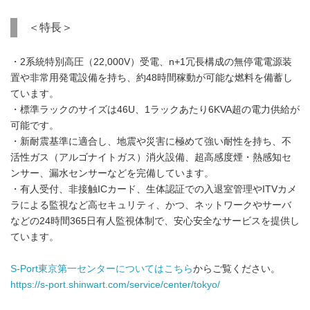
＜特長＞
・2系統特別高圧（22,000V）受電、n+1冗長構成の無停電電源装
置や非常用発電設備を持ち、約48時間稼動が可能な燃料を備蓄し
ています。
・標準ラックのサイズは46U、1ラックあたり6KVA超の電力供給が
可能です。
・新耐震基準に適合し、地震や災害に極めて強い耐性を持ち、不
活性ガス（アルゴナイトガス）消火設備、超高感度煙・熱感知セ
ンサー、漏水センサーなどを完備しています。
・有人受付、非接触ICカード、生体認証での入退室管理やITVカメ
ラによる監視など高セキュリティ、かつ、ネットワークやサーバ
などの24時間365日有人監視体制で、安心安全なサービスを提供し
ています。
S-Port東京第一センターについてはこちら
からご覧ください。
https://s-port.shinwart.com/service/center/tokyo/