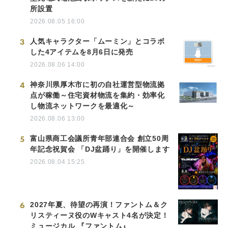
所設置
2026.08.05 16:00
3
人気キャラクター「ムーミン」とコラボ
した4アイテムを8月6日に発売
2026.08.06 14:00
4
神奈川県厚木市に初の自社運営型物流拠
点が稼働～住宅資材物流を集約・効率化
し物流ネットワークを最適化～
2026.08.06 13:00
5
富山県商工会議所青年部連合会 創立50周
年記念祝賀会 「DJ盆踊り」を開催します
2026.08.04 15:25
6
2027年夏、待望の再演！ファントム＆ク
リスティーヌ役のWキャスト4名が決定！
ミュージカル 『ファントム』