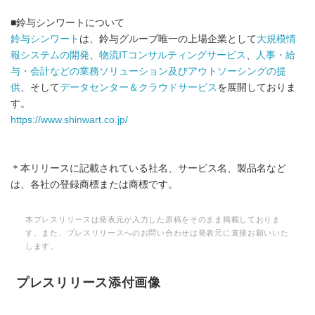
■鈴与シンワートについて
鈴与シンワート
は、鈴与グループ唯一の上場企業として
大規模情
報システムの開発
、
物流ITコンサルティングサービス
、
人事・給
与・会計などの業務ソリューション及びアウトソーシングの提
供
、そして
データセンター＆クラウドサービス
を展開しておりま
す。
https://www.shinwart.co.jp/
＊本リリースに記載されている社名、サービス名、製品名など
は、各社の登録商標または商標です。
本プレスリリースは発表元が入力した原稿をそのまま掲載しておりま
す。また、プレスリリースへのお問い合わせは発表元に直接お願いいた
します。
プレスリリース添付画像