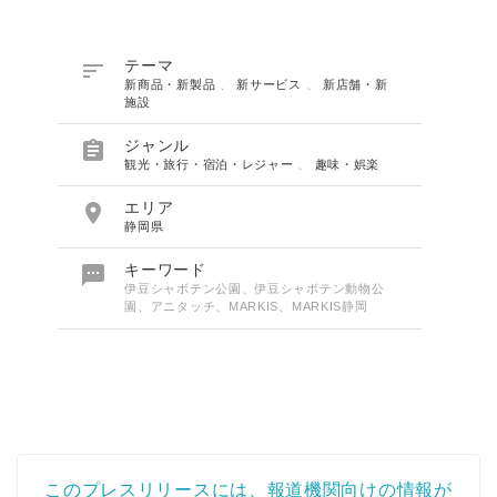

テーマ
新商品・新製品
、
新サービス
、
新店舗・新
施設

ジャンル
観光・旅行・宿泊・レジャー
、
趣味・娯楽

エリア
静岡県

キーワード
伊豆シャボテン公園、伊豆シャボテン動物公
園、アニタッチ、MARKIS、MARKIS静岡
このプレスリリースには、報道機関向けの情報が