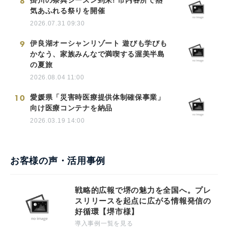
8
掛川の祭典シーズン到来! 市内各所で熱
気あふれる祭りを開催
2026.07.31 09:30
9
伊良湖オーシャンリゾート 遊びも学びも
かなう、家族みんなで満喫する渥美半島
の夏旅
2026.08.04 11:00
10
愛媛県「災害時医療提供体制確保事業」
向け医療コンテナを納品
2026.03.19 14:00
お客様の声・活用事例
戦略的広報で堺の魅力を全国へ。プレ
スリリースを起点に広がる情報発信の
好循環【堺市様】
導入事例一覧を見る