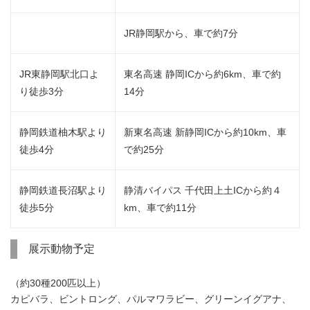
JR静岡駅から、車で約7分
JR東静岡駅北口よ
東名高速 静岡ICから約6km、車で約
り徒歩3分
14分
静岡鉄道柚木駅より
新東名高速 新静岡ICから約10km、車
徒歩4分
で約25分
静岡鉄道長沼駅より
静清バイパス 千代田上土ICから約４
徒歩5分
km、車で約11分
展示動物予定
（約30種200匹以上）
カピバラ、ビントロング、パルマワラビー、グリーンイグアナ、