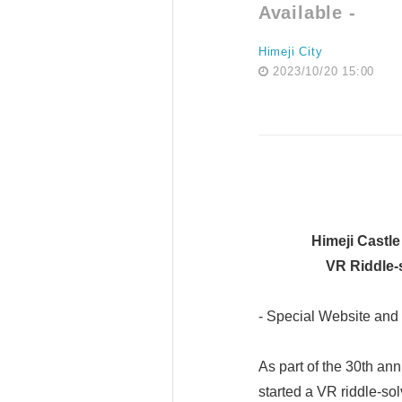
Available -
Himeji City
2023/10/20 15:00
Himeji Castle
VR Riddle-
- Special Website and 
As part of the 30th ann
started a VR riddle-so