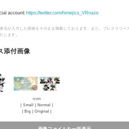
icial account:
https://twitter.com/himejics_VRnazo
表元が入力した原稿をそのまま掲載しております。また、プレスリリー
たします。
ス添付画像
Japanese
icon
|
Small
|
Normal
|
|
Big
|
Original
|
画像ファイルを一括表示