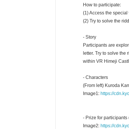
How to participate:
(1) Access the special
(2) Try to solve the rid
- Story
Participants are explor
letter. Try to solve t
within VR Himeji Castl
- Characters
(From left) Kuroda Ka
Image1:
https://cdn.
- Prize for participants
Image2:
https://cdn.k