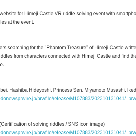
 website for Himeji Castle VR riddle-solving event with smartph
dles at the event.
ers searching for the "Phantom Treasure" of Himeji Castle written
he riddles from characters connected with Himeji Castle and find 
e.
nbei, Hashiba Hideyoshi, Princess Sen, Miyamoto Musashi, Ik
kyodonewsprwire.jp/prwfile/release/M107883/202310131041/_pr
 (Certification of solving riddles / SNS icon image)
yodonewsprwire.jp/prwfile/release/M107883/202310131041/_prw