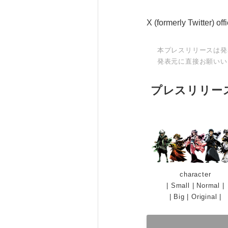
X (formerly Twitter) off
本プレスリリースは発
発表元に直接お願いい
プレスリリー
character
|
Small
|
Normal
|
|
Big
|
Original
|