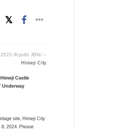
 2023 /Kyodo JBN/ --
Himeji City
 Himeji Castle
s" Underway
-
itage site, Himeji City
h 8, 2024. Please