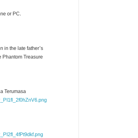
one or PC.
 in the late father’s
the Phantom Treasure
eda Terumasa
w_PI1fl_2f0hZnV6.png
_PI2fl_4fPt9dkf.png