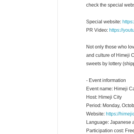
check the special web
Special website:
https
PR Video:
https://you
Not only those who love
and culture of Himeji 
sweets by lottery (ship
- Event information
Event name: Himeji C
Host: Himeji City
Period: Monday, Octobe
Website:
https://himej
Language: Japanese a
Participation cost: Fre