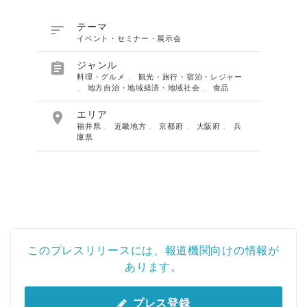

テーマ
イベント・セミナー・展示会

ジャンル
料理・グルメ
、
観光・旅行・宿泊・レジャー
、
地方自治・地域経済・地域社会
、
食品

エリア
福井県
、
近畿地方
、
京都府
、
大阪府
、
兵
庫県
このプレスリリースには、報道機関向けの情報が
あります。
プレス登録