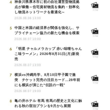
4
神奈川県厚木市に初の自社運営型物流拠
点が稼働～住宅資材物流を集約・効率化
し物流ネットワークを最適化～
2026.08.06 13:00
5
中国と米国の経済界が関係を強化し、サ
プライチェーン協力の新たな機会を模索
2026.08.07 10:00
6
「明星 チャルメラカップ 赤い味噌ちゃん
こ味ラーメン」2026年8月31日(月)新発
売
2026.08.07 13:00
7
横浜vs沖縄尚学、8月10日甲子園で激
突 チケット完売の注目カード…28年前
にも横浜が演じた“伝説の一戦”
2026.08.07 19:00
8
亀の井ホテル 有馬 有馬の歴史と文化に触
れる秋の宿泊プランを9月から展開