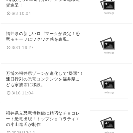
貨進呈！
English
6/3 10:04
福井県の新しいロゴマークが決定！恐
竜モチーフにワクワク感を表現。
3/31 16:27
万博の福井県ゾーンが進化して“帰還”！
連日行列の恐竜コンテンツを福井県こ
ども家族館に移設。
3/16 11:04
福井県立恐竜博物館に精巧なチョコレ
ート恐竜出現！トップショコラティエ
の小山進氏が制作
2025/12/12