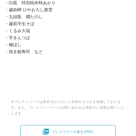
・白龍 特別純米秋あかり
・越前岬 ひやおろし茜雲
・九頭龍 燗たのし
・越前半生そば
・くるみ大福
・芋きんつば
・梅ぼし
・焼き鯖寿司 など
本プレスリリースは発表元が入力した原稿をそのまま掲載しておりま
す。また、プレスリリースへのお問い合わせは発表元に直接お願いいた
します。

プレスリリース原文(PDF)