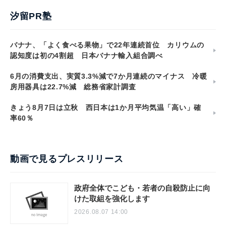
汐留PR塾
バナナ、「よく食べる果物」で22年連続首位 カリウムの
認知度は初の4割超 日本バナナ輸入組合調べ
6月の消費支出、実質3.3%減で7か月連続のマイナス 冷暖
房用器具は22.7%減 総務省家計調査
きょう8月7日は立秋 西日本は1か月平均気温「高い」確
率60％
動画で見るプレスリリース
政府全体でこども・若者の自殺防止に向
けた取組を強化します
2026.08.07 14:00