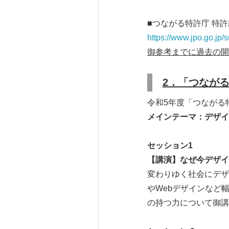
■つながる特許庁 特
https://www.jpo.go.jp
御参考までに過去の開
2
．「つなが
令和5年度「つながる
メインテーマ：デザイ
セッション
1
【講演】なぜ今デザイ
変わりゆく社会にデザ
やWebデザインなど
の持つ力について御講