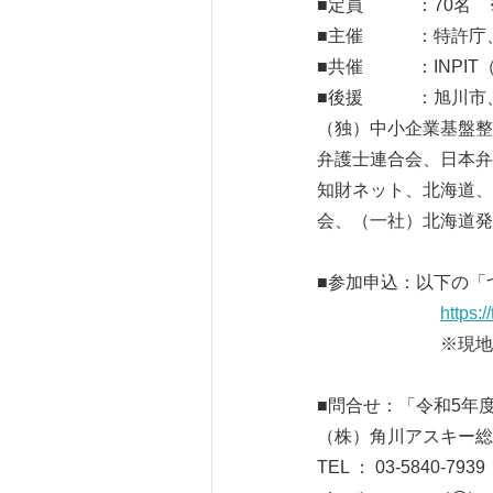
■定員 ：70名 
■主催 ：特許庁、
■共催 ：INPIT
■後援 ：旭川市、
（独）中小企業基盤整
弁護士連合会、日本弁
知財ネット、北海道、
会、（一社）北海道発
■参加申込：以下の「
https:
※現地参加、オ
■問合せ：「令和5年
（株）角川アスキー総
TEL ： 03-5840-