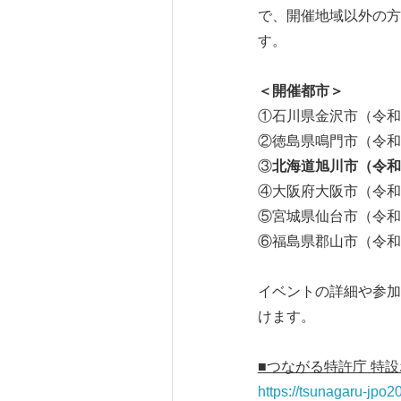
で、開催地域以外の方
す。
＜開催都市＞
①石川県金沢市（令和
②徳島県鳴門市（令和5
③
北海道旭川市（令和
④大阪府大阪市（令和
⑤宮城県仙台市（令和
⑥福島県郡山市（令和
イベントの詳細や参加
けます。
■つながる特許庁 特
https://tsunagaru-jpo2