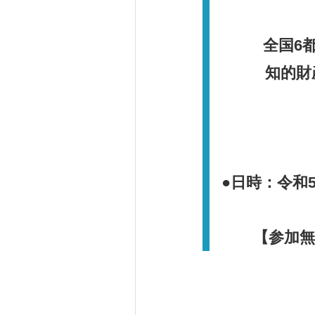
全国
6
知的財
●
日時：令和
【参加無