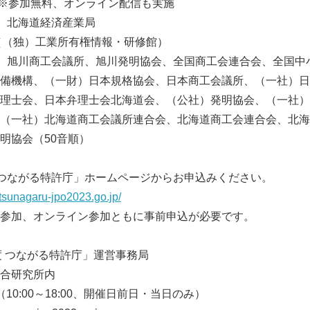
※参加無料、オンライン配信も実施
北海道経済産業局
（（独）工業所有権情報・研修館）
旭川商工会議所、旭川発明協会、全国商工会連合会、全国中
備機構、（一財）日本規格協会、日本商工会議所、（一社）日
理士会、日本弁理士会北海道会、（公社）発明協会、（一社）
（一社）北海道商工会議所連合会、北海道商工会連合会、北海
明協会（50音順）
つながる特許庁」ホームページからお申込みください。
//tsunagaru-jpo202
3
.go.jp/
ンライン参加ともに事前申込が必要です。
度 つながる特許庁」運営事務局
合研究所内
7939（10:00～18:00、開催日前日・当日のみ）