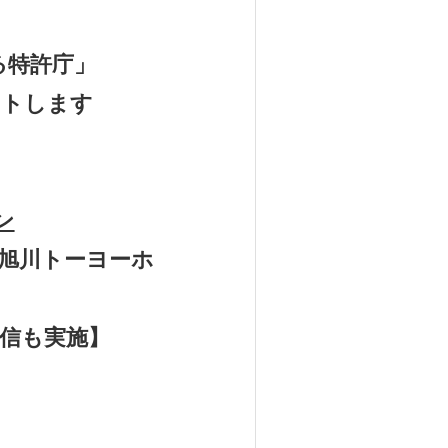
る特許庁」
ートします
ン
旭川トーヨーホ
配信も実施】