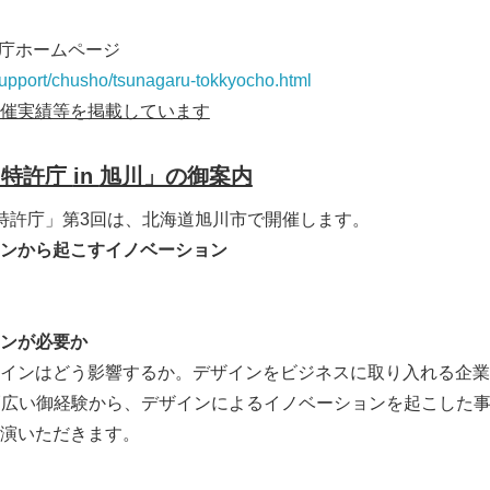
English
許庁ホームページ
/support/chusho/tsunagaru-tokkyocho.html
催実績等を掲載しています
る特許庁
in
旭川」の御案内
特許庁」第3回は、北海道旭川市で開催します。
ンから起こすイノベーション
ンが必要か
インはどう影響するか。デザインをビジネスに取り入れる企業
幅広い御経験から、デザインによるイノベーションを起こした
演いただきます。