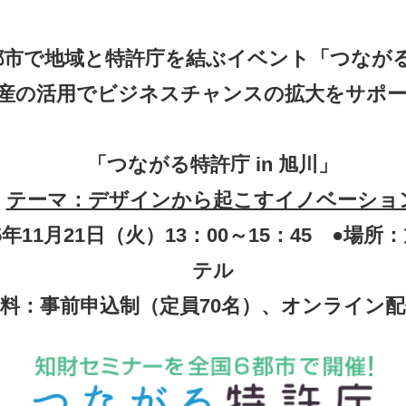
都市で地域と特許庁を結ぶイベント「つなが
産の活用でビジネスチャンスの拡大をサポ
「つながる特許庁
in
旭川」
テーマ：デザインから起こすイノベーショ
5
年
11
月
21
日（火）
13
：
00
～
15
：
45
●場所：
テル
料：事前申込制（定員70名）、オンライン