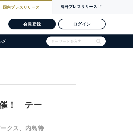
海外
プレスリリース
国内
プレスリリース
会員登録
ログイン
ルメ
開催！ テー
ピークス、内島特