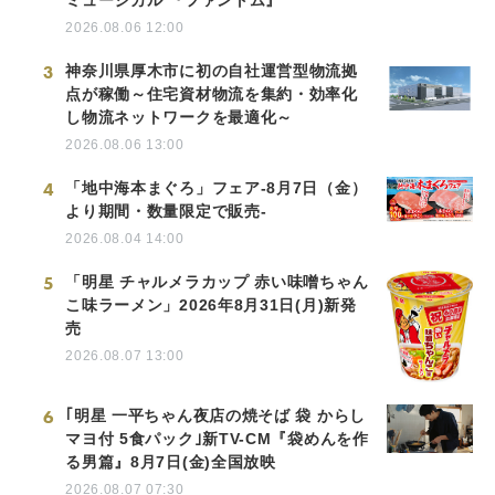
2026.08.06 12:00
3
神奈川県厚木市に初の自社運営型物流拠
点が稼働～住宅資材物流を集約・効率化
し物流ネットワークを最適化～
2026.08.06 13:00
4
「地中海本まぐろ」フェア-8月7日（金）
より期間・数量限定で販売-
2026.08.04 14:00
5
「明星 チャルメラカップ 赤い味噌ちゃん
こ味ラーメン」2026年8月31日(月)新発
売
2026.08.07 13:00
6
｢明星 一平ちゃん夜店の焼そば 袋 からし
マヨ付 5食パック｣新TV-CM『袋めんを作
る男篇』8月7日(金)全国放映
2026.08.07 07:30