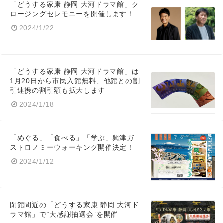
「どうする家康 静岡 大河ドラマ館」ク
ロージングセレモニーを開催します！
2024/1/22
「どうする家康 静岡 大河ドラマ館」は
1月20日から市民入館無料、他館との割
引連携の割引額も拡大します
2024/1/18
「めぐる」「食べる」「学ぶ」興津ガ
ストロノミーウォーキング開催決定！
2024/1/12
閉館間近の「どうする家康 静岡 大河ド
Japanese
ラマ館」で“大感謝抽選会”を開催