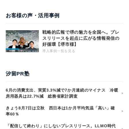
お客様の声・活用事例
戦略的広報で堺の魅力を全国へ。プレ
スリリースを起点に広がる情報発信の
好循環【堺市様】
導入事例一覧を見る
汐留PR塾
6月の消費支出、実質3.3%減で7か月連続のマイナス 冷暖
房用器具は22.7%減 総務省家計調査
きょう8月7日は立秋 西日本は1か月平均気温「高い」確
率60％
「配信して終わり」にしないプレスリリース。LLMO時代