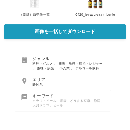
（別紙）販売先一覧
0420‗ieyasu-craft_bottle
画像を一括してダウンロード

ジャンル
料理・グルメ
、
観光・旅行・宿泊・レジャー
、
趣味・娯楽
、
小売業
、
アルコール飲料

エリア
静岡県

キーワード
クラフトビール、家康、どうする家康、静岡、
大河ドラマ、ビール