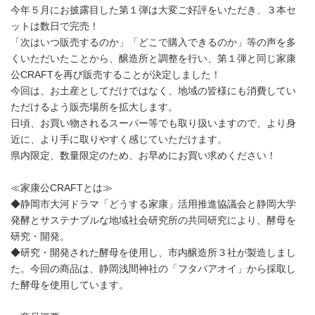
今年５月にお披露目した第１弾は大変ご好評をいただき、３本セ
ットは数日で完売！
「次はいつ販売するのか」「どこで購入できるのか」等の声を多
くいただいたことから、醸造所と調整を行い、第１弾と同じ家康
公CRAFTを再び販売することが決定しました！
今回は、お土産としてだけではなく、地域の皆様にも消費してい
ただけるよう販売場所を拡大します。
日頃、お買い物されるスーパー等でも取り扱いますので、より身
近に、より手に取りやすく感じていただけます。
県内限定、数量限定のため、お早めにお買い求めください！
≪家康公CRAFTとは≫
◆静岡市大河ドラマ「どうする家康」活用推進協議会と静岡大学
発酵とサステナブルな地域社会研究所の共同研究により、酵母を
研究・開発。
◆研究・開発された酵母を使用し、市内醸造所３社が製造しまし
た。今回の商品は、静岡浅間神社の「フタバアオイ」から採取し
た酵母を使用しています。