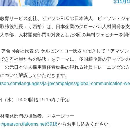
教育サービス会社、ピアソンPLCの日本法人、ピアソン・ジ
取締役社長：寺西裕）は、日本企業のグローバル人材開発を支
人事部、人材開発部門を対象とした3回の無料ウェビナーを開
リア合同会社代表 の ケルビン・ロー氏をお招きして「アマゾ
できる社員たちの秘訣」をテーマに、多国籍企業のアマゾンの
ーの元日本法人採用責任者効果の現れる社員トレーニングの方
について解説していただきます。
arson.com/languages/ja-jp/campaigns/global-communication-we
（水） 14:00開始 15:15終了予定
材開発部門の担当者、マネージャー
s://pearson.tfaforms.net/3916
からお申し込みください。