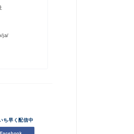
社
/ja/
いち早く配信中
Facebook