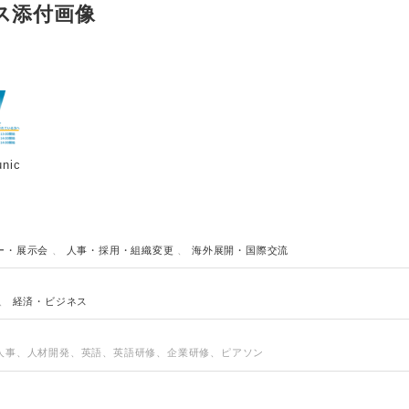
ス添付画像
nic
ー・展示会
、
人事・採用・組織変更
、
海外展開・国際交流
Japanese
、
経済・ビジネス
人事、人材開発、英語、英語研修、企業研修、ピアソン