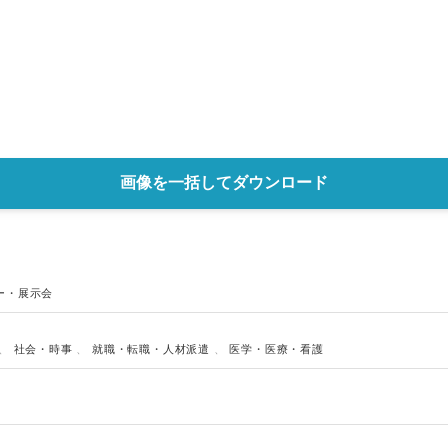
画像を一括してダウンロード
ー・展示会
、
社会・時事
、
就職・転職・人材派遣
、
医学・医療・看護