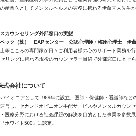
の産業医としてメンタルヘルスの実務に携わる伊藤直人先生か
English
スカウンセリング外部窓口の実態
ーペック（株）
EAP
センター 公認心理師・臨床心理士 伊
士等こころの専門家が日々ご利用者様の心のサポート業務を行
ンセリングに携わる現役のカウンセラー目線で外部窓口に寄せ
株式会社について
のパイオニアとして1989年に設立。医師・保健師・看護師など
運営し、セカンドオピニオン手配サービスやメンタルカウンセ
・医療分野における社会課題の解決を目的とした事業を多数展開
『ホワイト500』に認定。