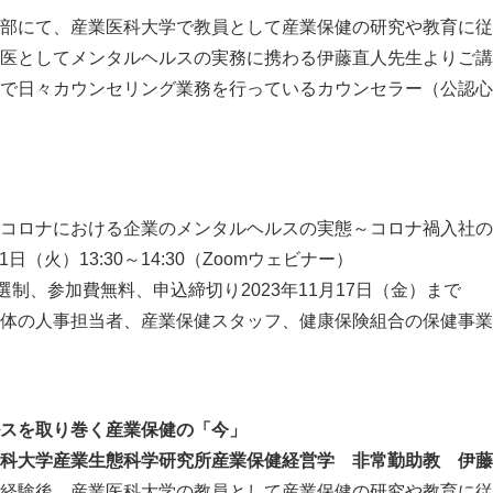
部にて、産業医科大学で教員として産業保健の研究や教育に従
医としてメンタルヘルスの実務に携わる伊藤直人先生よりご講
で日々カウンセリング業務を行っているカウンセラー（公認心
要
コロナにおける企業のメンタルヘルスの実態～コロナ禍入社の
21日（火）13:30～14:30（Zoomウェビナー）
抽選制、参加費無料、申込締切り2023年11月17日（金）まで
Japanese
体の人事担当者、産業保健スタッフ、健康保険組合の保健事業
スを取り巻く産業保健の「今」
科大学産業生態科学研究所産業保健経営学 非常勤助教 伊藤
経験後、産業医科大学の教員として産業保健の研究や教育に従