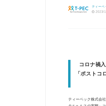
ティーペ
2023/1
コロナ禍入
「ポストコ
ティーペック株式会社
タルヘルスの実態～コ