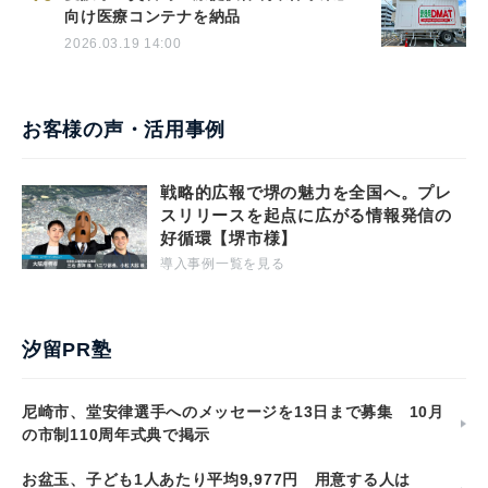
向け医療コンテナを納品
2026.03.19 14:00
お客様の声・活用事例
戦略的広報で堺の魅力を全国へ。プレ
スリリースを起点に広がる情報発信の
好循環【堺市様】
導入事例一覧を見る
汐留PR塾
尼崎市、堂安律選手へのメッセージを13日まで募集 10月
の市制110周年式典で掲示
お盆玉、子ども1人あたり平均9,977円 用意する人は