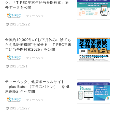
ク、「T-PEC年末年始当番医検索」過
去データを公開
ティーペック
2025/12/22
全国約10,000件の“お正月休みに診ても
らえる医療機関”を探せる 「T-PEC年末
年始当番医検索2025」を公開
ティーペック
2025/12/1
ティーペック、健康ポータルサイト
「plus Baton（プラスバトン）」を 健
康保険組合へ展開
ティーペック
2025/11/27