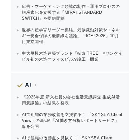
Japanese
広告・マーケティング領域の制作・運用プロセスの
脱炭素化を支援する「MIRAI STANDARD
SWITCH」を提供開始
世界の産学官リーダー集結。気候変動対策やエネル
ギー安全保障の最前線を議論。「ICEF2026」10月
に東京開催
English
中大規模木造建築ブランド「with TREE」×サンケイ
ビル初の木造オフィスビルが竣工・開業
AI
『2026年度 新入社員の会社生活意識調査 生成AI活
用意識編』の結果を発表
AIで組織の業務改善を支援する！ 「SKYSEA Client
View」の新CM「AI働き方分析レポートサービス」
篇を公開
AIで組織の改善点を見抜く！「SKYSEA Client