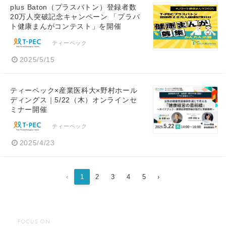
plus Baton（プラスバトン）登録者数
20万人突破記念キャンペーン 「プラバ
ト健康まんがコンテスト」を開催
ティーペック
2025/5/15
ティーペック×産業医科大×野村ホール
ディングス｜5/22（木）オンラインセ
ミナー開催
ティーペック
2025/4/23
‹
1
2
3
4
5
›
FOCUS ON