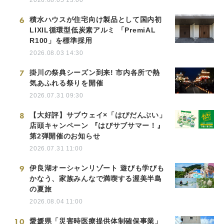
2026.08.05 13:00
6
積水ハウスが住宅向け製品として国内初
LIXIL循環型低炭素アルミ 「PremiAL
R100」を標準採用
2026.08.03 14:30
7
掛川の祭典シーズン到来! 市内各所で熱
気あふれる祭りを開催
2026.07.31 09:30
8
【大好評】サブウェイ×「はぴだんぶい」
店頭キャンペーン 『はぴサブサマー！』
第2弾開催のお知らせ
2026.07.31 11:00
9
伊良湖オーシャンリゾート 遊びも学びも
かなう、家族みんなで満喫する渥美半島
の夏旅
2026.08.04 11:00
10
愛媛県「災害時医療提供体制確保事業」