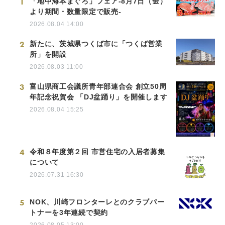
1
「地中海本まぐろ」フェア-8月7日（金）
より期間・数量限定で販売-
2026.08.04 14:00
2
新たに、茨城県つくば市に「つくば営業
所」を開設
2026.08.03 11:00
3
富山県商工会議所青年部連合会 創立50周
年記念祝賀会 「DJ盆踊り」を開催します
2026.08.04 15:25
4
令和８年度第２回 市営住宅の入居者募集
について
2026.07.31 16:30
5
NOK、川崎フロンターレとのクラブパー
トナーを3年連続で契約