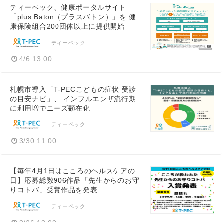
ティーペック、健康ポータルサイト
「plus Baton（プラスバトン）」を 健
康保険組合200団体以上に提供開始
ティーペック
4/6 13:00
札幌市導入「T-PECこどもの症状 受診
の目安ナビ」、 インフルエンザ流行期
に利用増でニーズ顕在化
ティーペック
3/30 11:00
【毎年4月1日はこころのヘルスケアの
日】応募総数906作品「先生からのお守
りコトバ」受賞作品を発表
ティーペック