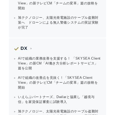
View」の新テレビCM「チームの変革」篇の放映を
開始
旭テクノロジー、太陽光発電施設のケーブル盗難対
策へ ドローンによる無人警備システムの実証実験
が完了
DX
AIで組織の業務改善を支援する！ 「SKYSEA Client
View」の新CM「AI働き方分析レポートサービス」
篇を公開
AIで組織の改善点を見抜く！「SKYSEA Client
View」の新テレビCM「チームの変革」篇の放映を
開始
いえらぶパートナーズ、Dwilarと協業し「越境与
信」を家賃保証審査に試験導入
旭テクノロジー、太陽光発電施設のケーブル盗難対