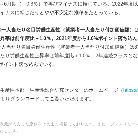
4～6月期（－0.3％）で再びマイナスに転じている。2022年
イナスに転じたりとやや不安定な推移をたどっている。
の一人当たり名目労働生産性（就業者一人当たり付加価値額）
昇率は前年度比＋
1.0
％。
2021
年度から
1.6%
ポイント落ち込ん
の一人当たり名目労働生産性（就業者一人当たり付加価値額）は8
たり労働生産性上昇率は前年度比＋1.0％。2年連続プラスとなっ
6％ポイント落ち込んでいる。
生産性本部・生産性総合研究センターのホームページ（
https:
 よりダウンロードしてご覧いただけます。
表元が入力した原稿をそのまま掲載しております。また、プレスリリー
たします。