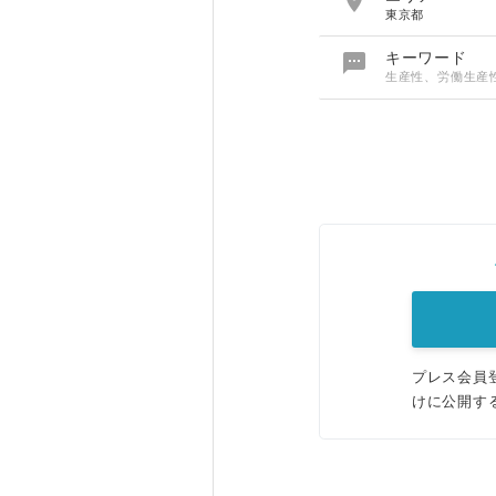

東京都

キーワード
生産性、労働生産
プレス会員
けに公開す