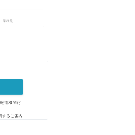
、業種別
。
、報道機関だ
関するご案内