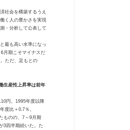
済社会を構築するうえ
働く人の豊かさを実現
測・分析して公表して
みると最も高い水準になっ
～6月期こそマイナスだ
す。ただ、足もとの
。
働生産性上昇率は前年
0円。1995年度以降
度比＋0.7％。
たものの、7～9月期
ラスが3四半期続いた。た