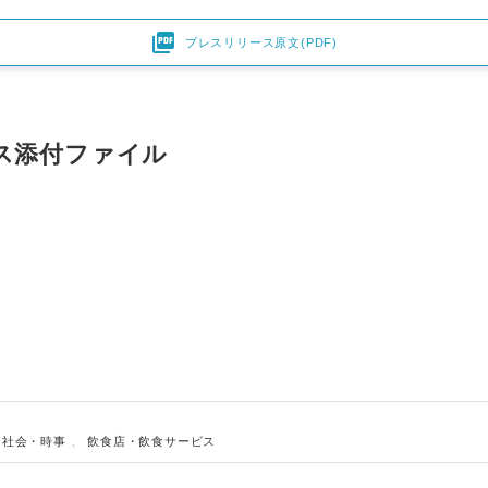

プレスリリース原文(PDF)
ス添付ファイル
Japanese
、
社会・時事
、
飲食店・飲食サービス