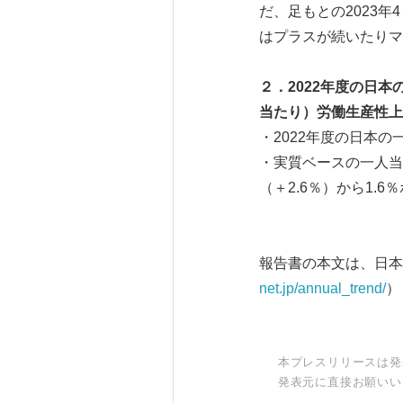
だ、足もとの2023年
はプラスが続いたりマ
２．2022
年度の日本
当たり）労働生産性上
・2022年度の日本
・実質ベースの一人当
（＋2.6％）から1.
報告書の本文は、日本
net.jp/annual_trend/
）
本プレスリリースは発
発表元に直接お願いい