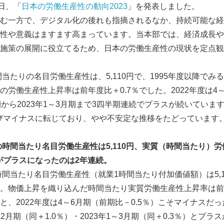
日、「
日本の労働生産性の動向2023
」を発表しました。
む一方で、デジタル化の後れも指摘されるなか、持続可能な経
性や意義はますます高まっています。当本部では、経済成長や
施策の展開に役立てるため、日本の労働生産性の現状を定点観
間当たりの名目労働生産性は、5,110円で、1995年度以降で
の労働生産性上昇率は前年度比＋0.7％でした。2022年度は4
期から2023年1～3月期まで3四半期連続でプラスが続いていま
で再びマイナスに転じており、やや不安定な推移をたどっています
の時間当たり名目労働生産性は
5,110
円、実質（時間当たり）労
がプラスになったのは
2
年連続。
時間当たり名目労働生産性（就業1時間当たり付加価値額）は5,11
。物価上昇を織り込んだ時間当たり実質労働生産性上昇率は前年
、2022年度は4～6月期（前期比－0.5％）こそマイナスだっ
12月期（同＋1.0％）・2023年1～3月期（同＋0.3％）とプ