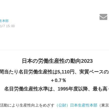
性本部
1/7 15:00
日本の労働生産性の動向
2023
間当たり名目労働生産性は
5,110
円、実質ベースの
＋
0.7
％
名目労働生産性水準は、
1995
年度以降、最も高
活動により生産性向上をめざす
（公財）日本生産性本部
（東京