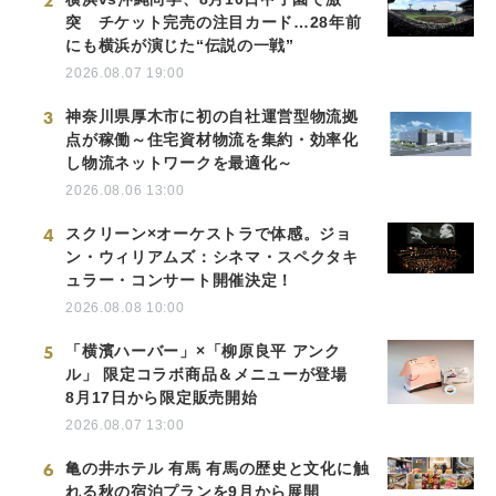
2
突 チケット完売の注目カード…28年前
にも横浜が演じた“伝説の一戦”
2026.08.07 19:00
3
神奈川県厚木市に初の自社運営型物流拠
点が稼働～住宅資材物流を集約・効率化
し物流ネットワークを最適化～
2026.08.06 13:00
4
スクリーン×オーケストラで体感。ジョ
ン・ウィリアムズ：シネマ・スペクタキ
ュラー・コンサート開催決定！
2026.08.08 10:00
5
「横濱ハーバー」×「柳原良平 アンク
ル」 限定コラボ商品＆メニューが登場
8月17日から限定販売開始
2026.08.07 13:00
6
亀の井ホテル 有馬 有馬の歴史と文化に触
れる秋の宿泊プランを9月から展開