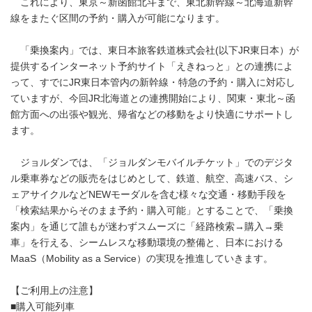
これにより、東京～新函館北斗まで、東北新幹線～北海道新幹
線をまたぐ区間の予約・購入が可能になります。
「乗換案内」では、東日本旅客鉄道株式会社(以下JR東日本）が
提供するインターネット予約サイト「えきねっと」との連携によ
って、すでにJR東日本管内の新幹線・特急の予約・購入に対応し
ていますが、今回JR北海道との連携開始により、関東・東北～函
館方面への出張や観光、帰省などの移動をより快適にサポートし
ます。
ジョルダンでは、「ジョルダンモバイルチケット」でのデジタ
ル乗車券などの販売をはじめとして、鉄道、航空、高速バス、シ
ェアサイクルなどNEWモーダルを含む様々な交通・移動手段を
「検索結果からそのまま予約・購入可能」とすることで、「乗換
案内」を通じて誰もが迷わずスムーズに「経路検索→購入→乗
車」を行える、シームレスな移動環境の整備と、日本における
MaaS（Mobility as a Service）の実現を推進していきます。
【ご利用上の注意】
■購入可能列車