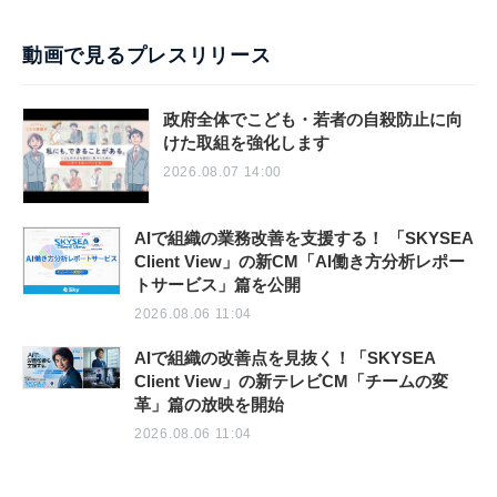
動画で見るプレスリリース
政府全体でこども・若者の自殺防止に向
けた取組を強化します
2026.08.07 14:00
AIで組織の業務改善を支援する！ 「SKYSEA
Client View」の新CM「AI働き方分析レポー
トサービス」篇を公開
2026.08.06 11:04
AIで組織の改善点を見抜く！「SKYSEA
Client View」の新テレビCM「チームの変
革」篇の放映を開始
2026.08.06 11:04