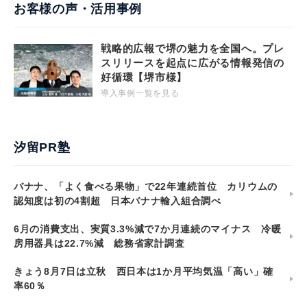
お客様の声・活用事例
戦略的広報で堺の魅力を全国へ。プレ
スリリースを起点に広がる情報発信の
好循環【堺市様】
導入事例一覧を見る
汐留PR塾
バナナ、「よく食べる果物」で22年連続首位 カリウムの
認知度は初の4割超 日本バナナ輸入組合調べ
6月の消費支出、実質3.3%減で7か月連続のマイナス 冷暖
房用器具は22.7%減 総務省家計調査
きょう8月7日は立秋 西日本は1か月平均気温「高い」確
率60％