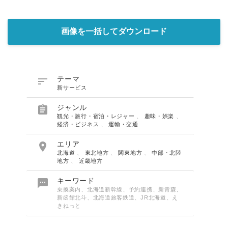
画像を一括してダウンロード

テーマ
新サービス

ジャンル
観光・旅行・宿泊・レジャー
、
趣味・娯楽
、
経済・ビジネス
、
運輸・交通

エリア
北海道
、
東北地方
、
関東地方
、
中部・北陸
地方
、
近畿地方

キーワード
乗換案内、北海道新幹線、予約連携、新青森、
新函館北斗、北海道旅客鉄道、JR北海道、え
きねっと