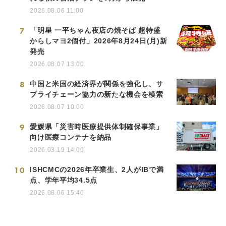
2026.08.06 11:00
7
「明星 一平ちゃん夜店の焼そば 超特盛
からしマヨ2個付」2026年8月24日(月)新
発売
2026.08.07 13:00
8
中国と米国の経済界が関係を強化し、サ
プライチェーン協力の新たな機会を模索
2026.08.07 10:00
9
愛媛県「災害時医療提供体制確保事業」
向け医療コンテナを納品
2026.03.19 14:00
10
ISHCMCの2026年卒業生、2人がIBで満
点、学年平均34.5点
2026.08.06 15:40