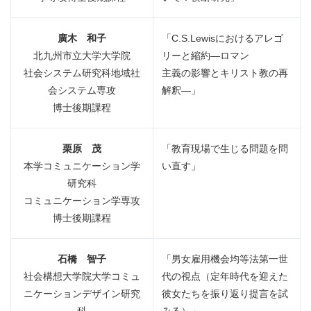
廣木 和子
「C.S.Lewisにおけるアレゴ
北九州市立大学大学院
リーと縮約―ロマン
社会システム研究科地域社
主義の影響とキリスト教の再
会システム専攻
解釈―」
博士後期課程
栗原 茂
「教育現場で生じる問題を問
本学コミュニケーション学
い直す」
研究科
コミュニケーション学専攻
博士後期課程
石橋 智子
「男女雇用機会均等法第一世
社会構想大学院大学コミュ
代の視点（定年時代を迎えた
ニケーションデザイン研究
彼女たちを振り返り提言を試