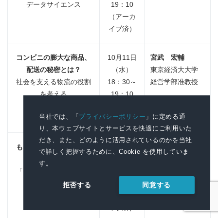
データサイエンス
19：10
（アーカ
イブ済）
コンビニの膨大な商品、
10月11日
宮武 宏輔
配送の秘密とは？
（水）
東京経済大大学
社会を支える物流の役割
18：30～
経営学部准教授
を考える
19：10
（アーカ
当社では、「
プライバシーポリシー
」に定める通
イブ済）
り、本ウェブサイトとサービスを快適にご利用いた
だき、また、どのように活用されているのかを当社
もしも、スマホがなかっ
10月19日
松永 智子
で詳しく把握するために、Cookie を使用していま
たら？
（木）
東京経済大学コ
す。
「メディア史」から読み
18：30～
ミュニケーショ
解く現代社会
19：10
ン学部准教授
同意する
拒否する
（アーカ
イブ済）