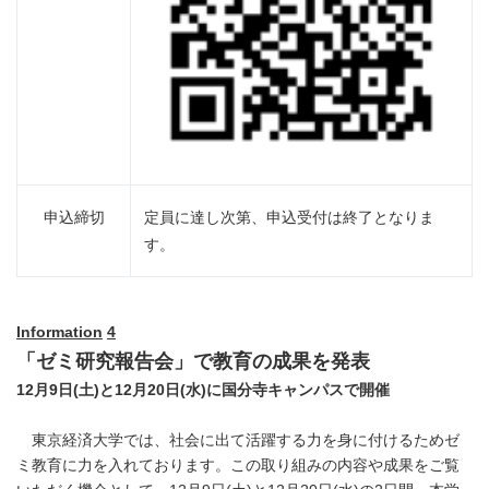
申込締切
定員に達し次第、申込受付は終了となりま
す。
Information
4
「ゼミ研究報告会」で教育の成果を発表
12
月
9
日
(
土
)
と
12
月
20
日
(
水
)
に国分寺キャンパスで開催
東京経済大学では、社会に出て活躍する力を身に付けるためゼ
ミ教育に力を入れております。この取り組みの内容や成果をご覧