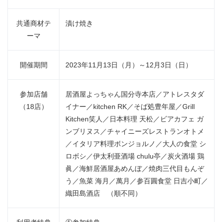
共通商材テ
漬け焼き
ーマ
開催期間
2023年11月13日（月）～12月3日（日）
参加店舗
居酒屋よっちゃん国分寺本店／アトレスタダ
（18店）
イナー／kitchen RK／そば処豊年屋／Grill
Kitchen笑人／日本料理 天松／ビアカフェ ガ
ンブリヌス／チャイニーズレストランオトメ
／イタリア料理ボンジョルノ／大人の食堂 シ
ロボシ／伊太利亜酒場 chulu亭／炭火酒場 鶏
眞／海鮮居酒屋あめんぼ／焼肉三代目もんぞ
う／魚菜 海月／萬月／参百圓食堂 日吉小町／
織田島酒店 （順不同）