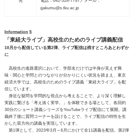
先
電話：042-328-7757／メール：
gakumu@s.tku.ac.jp
Information
5
「東経大ライブ」高校生のためのライブ講義配信
10
月から配信している第
2
弾、ライブ配信は残すところあとわずか
に
高校生の進路選択において、学部名だけでは中身が見えず興
味・関心と学問とのつながりが分かりにくい状況を踏まえ、東京
経済大学では、高校生のためのライブ講義「東経大ライブ」を配
信しています。
身近な疑問を学問的な視点から考えることで、より深く理解し
実践に繋げる「考え抜く実学。」を体験できる場として、各回約
30分のショート講義シリーズをYouTubeライブ配信にて展開。講
義終了後に質問コーナーを設けることで、ライブ配信の特性を生
かした双方向の講義を実現しています。
第1弾として、2023年3月～6月にかけて全11講義を配信。第2弾