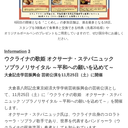
6回目の開催となる『こくめし』の参加店舗は、過去最多となる18店。
スタンプを3個集めて食事券と交換できる特典（先着20名様）や
オリジナルボールペンのプレゼントもご用意していますので、ぜひ国分寺にお越しく
ださい。
Information
3
ウクライナの歌姫 オクサーナ・ステパニュック
ソプラノリサイタル ～平和への願いを込めて～
大倉記念学芸振興会 芸術公演を
11
月
25
日（土）に開催
大倉喜八郎記念東京経済大学学術芸術振興会の芸術公演とし
て、11月25日（土）に「ウクライナの歌姫 オクサーナ・ステパ
ニュック ソプラノリサイタル ～平和への願いを込めて～」を開催
します。
オクサーナ・ステパニュック氏は、ウクライナ出身のコロラト
ゥーラ・ソプラノ歌手であり、世界を代表するバンドゥーラ（ウ
クライナの民族楽器）奏者としても知られています。