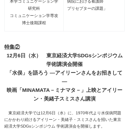
本学コミュニケーション学
病院における看護師
研究科
プリセプターの課題」
コミュニケーション学専攻
博士後期課程
特集②
12
月
6
日（水） 東京経済大学
SDGs
シンポジウム
学術講演会開催
「水俣」を語ろう ―アイリーンさんをお招きして
―
映画「
MINAMATA
－ミナマタ－」上映とアイリー
ン・美緒子スミスさん講演
東京経済大学では12月6日（水）に、1970年代より水俣病問題
にかかわり続けるアイリーン・美緒子・スミスさんを招いた東京
経済大学SDGsシンポジウム 学術講演会を開催します。