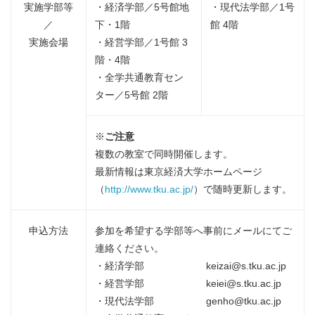
実施学部等
・経済学部／5号館地
・現代法学部／1号
／
下・1階
館 4階
実施会場
・経営学部／1号館 3
階・4階
・全学共通教育セン
ター／5号館 2階
※
ご注意
複数の教室で同時開催します。
最新情報は東京経済大学ホームページ
（
http://www.tku.ac.jp/
）で随時更新します。
申込方法
参加を希望する学部等へ事前にメールにてご
連絡ください。
・経済学部 keizai@s.tku.ac.jp
・経営学部 keiei@s.tku.ac.jp
・現代法学部 genho@tku.ac.jp