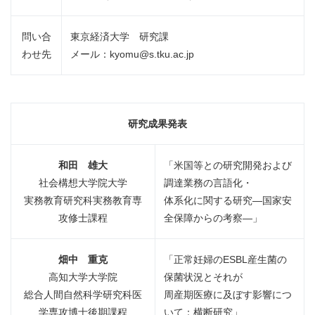
問い合
東京経済大学 研究課
わせ先
メール：kyomu@s.tku.ac.jp
研究成果発表
和田 雄大
「米国等との研究開発および
社会構想大学院大学
調達業務の言語化・
実務教育研究科実務教育専
体系化に関する研究―国家安
攻修士課程
全保障からの考察―」
畑中 重克
「正常妊婦のESBL産生菌の
高知大学大学院
保菌状況とそれが
総合人間自然科学研究科医
周産期医療に及ぼす影響につ
学専攻博士後期課程
いて：横断研究」