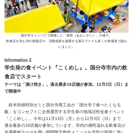
国分寺キャンパスで開催した「葵祭（あおいさい）」の様子。
飲食店を含む28の模擬店や、活動成果を披露する展示ブースも多くの来場者で賑わ
いました。
Information
2
学生発の食イベント『こくめし』。国分寺市内の飲
食店でスタート
テーマは「漬け焼き」。過去最多
18
店舗が参加。
12
月
3
日（日）ま
で開催中
鈴木恒雄特別ゼミと国分寺商工会が「国分寺で食べたくなる
飯」をコンセプトに企画運営する学生発の地域活性化食イベント
『こくめし』。今年は11月13日（月）から12月3日（日）まで、
過去最多の18店舗が参加しています。市内の個性溢れる飲食店が
共通商材テーマを用い期間限定創作メニューを市民の皆様に楽し