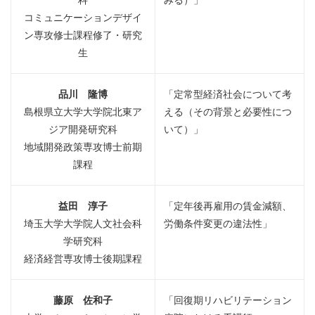
科
みる）」
コミュニケーションデザイ
ン専攻修士課程修了・研究
生
品
川 隆博
「定常型経済社会について考
島根県立大学大学院北東ア
える（その背景と必要性につ
ジア開発研究科
いて）」
地域開発政策専攻博士前期
課程
益田 淳子
「定年後再雇用の賃金減額、
埼玉大学大学院人文社会科
労働条件変更の違法性」
学研究科
経済経営専攻博士後期課程
藤原 佐和子
「回復期リハビリテーション