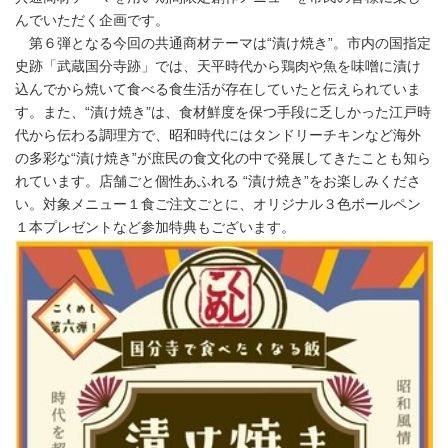
んでいただく企画です。
第６弾となる今回の共通商材テーマは“漬け焼き”。市内の国指定
史跡「武蔵国分寺跡」では、天平時代から鶏肉や魚を味噌に漬け
込んでから焼いて食べる食生活が存在していたと伝えられていま
す。また、“漬け焼き”は、食材鮮度を保つ手段に乏しかった江戸時
代から伝わる調理方で、昭和時代にはタンドリーチキンなど海外
の多彩な“漬け焼き”が庶民の食文化の中で発展してきたことも知ら
れています。店舗ごと個性あふれる “漬け焼き”をお楽しみくださ
い。対象メニュー１食ご注文ごとに、オリジナル３色ボールペン
１本プレゼントなど参加特典もございます。
Japanese