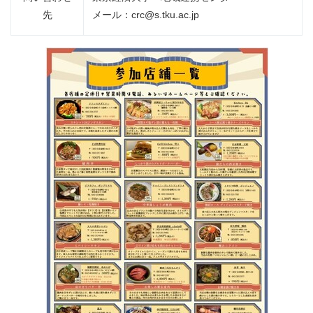
先
メール：crc@s.tku.ac.jp