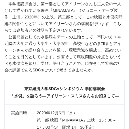
本学術講演会は、第一部としてアイリーンさんも主人公の一人
として描かれている映画『MINAMATA』（ジョニー・デップ製
作・主演／2020年）の上映、第二部として、この映画と水俣病問
題の関係性などについてアイリーンさんの講演を行います。こち
らでは参加者との対話も予定されています。
公害問題としての水俣病をテーマの主軸として、市民の方々や
近隣の大学に通う大学生・大学院生、高校生などの参加者とアイ
リーンさんが語り合うことを通し、環境意識を醸成し、高めてい
くことを目的としています。公害そして環境問題の原点ともいう
べき水俣病を知り、学び、語り合うことで、現在そして将来の社
会の課題であるSDGsについて考えてみませんか。
東京経済大学
SDGs
シンポジウム 学術講演会
「水俣」を語ろう―アイリーン・スミスさんをお招きして―
実施日時
2023年12月6日（水）
第一部 映画「MINAMATA」上映 15：00～
17：00予定（開場 14：30予定）