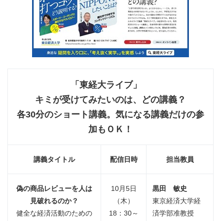
「東経大ライブ」
キミが受けてみたいのは、どの講義？
各
30
分のショート講義。気になる講義だけの参
加もＯＫ！
講義タイトル
配信日時
担当教員
偽の商品レビューを人は
10月5日
黒田 敏史
見破れるのか？
（木）
東京経済大学経
健全な経済活動のための
18：30～
済学部准教授