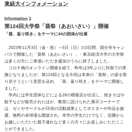
東経大インフォメーション
Information
1
第124回大学祭「葵祭（あおいさい）」開催
「葵、返り咲き」をテーマに
44
の団体が出展
2023年11月3日（金・祝）～5日（日）の3日間、国分寺キャン
パスで開催した「葵祭（あおいさい）」・東京経済大学の大学祭
は多くの方にご来場いただき盛況のうちに終了しました。
コロナ禍のオンライン開催を経て、昨年は3年ぶりに対面での実
施となりましたが、第124回となる今回は本来の「葵祭」の姿を取
り戻そうという意思を込め、「葵、返り咲き」をテーマに開催し
ました。
学内には学生団体などによる28の模擬店が出店し、焼きそばや
餃子などが販売されたほか、教室に設けられた展示コーナーで
は、ゼミやサークルが日頃の活動成果としてポスターや作品を披
露。無料の卓球場も開放され、本学の学生だけでなく、近隣から
お越しいただいた親子連れなど多くの方々にお楽しみいただくこ
とができました。