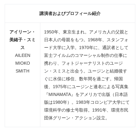
講演者およびプロフィール紹介
アイリーン・
1950年、東京生まれ。アメリカ人の父親と
美緒子・スミ
日本人の母親をもつ。1968年、スタンフォ
ス
ード大学に入学。1970年に、通訳者として
AILEEN
富士フイルムのコマーシャル制作の仕事に
MIOKO
携わり、フォトジャーナリストのユージ
SMITH
ン・スミスと出会う。ユージンと結婚後す
ぐに水俣に移住、数年間を過ごす。帰国
後、1975年にユージンと連名による写真集
『MINAMATA』をアメリカで出版（日本語
版は1980年）。1983年コロンビア大学にて
環境科学の修士号取得。1991年、環境市民
団体グリーン・アクション設立。