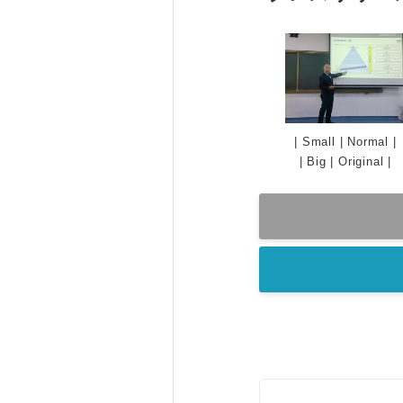
|
Small
|
Normal
|
|
Big
|
Original
|