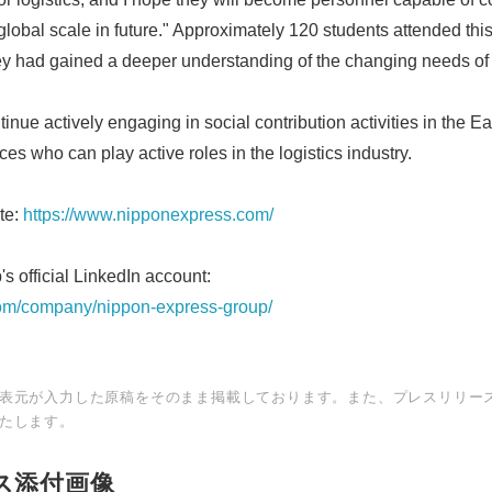
 global scale in future." Approximately 120 students attended thi
y had gained a deeper understanding of the changing needs of th
nue actively engaging in social contribution activities in the Ea
s who can play active roles in the logistics industry.
te:
https://www.nipponexpress.com/
 official LinkedIn account:
com/company/nippon-express-group/
表元が入力した原稿をそのまま掲載しております。また、プレスリリー
たします。
ス添付画像