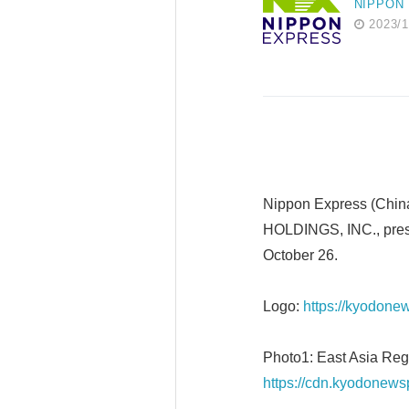
NIPPON
2023/1
Nippon Express (Chin
HOLDINGS, INC., prese
October 26.
Logo:
https://kyodon
Photo1: East Asia Reg
https://cdn.kyodonews