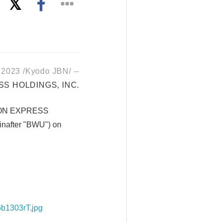
2023 /Kyodo JBN/ --
S HOLDINGS, INC.
IPPON EXPRESS
inafter "BWU") on
6b1303rT.jpg