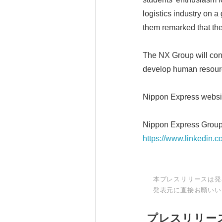
logistics industry on a
them remarked that the
The NX Group will conti
develop human resource
Nippon Express websi
Nippon Express Group's
https://www.linkedin.
本プレスリリースは発
発表元に直接お願いい
プレスリリー