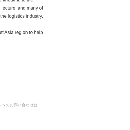
s lecture, and many of
e logistics industry.
st Asia region to help
スへのお問い合わせは