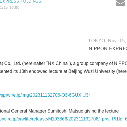
 EXPRESS HOLDINGS
1/15 16:00
TOKYO, Nov. 15, 
NIPPON EXPRES
a) Co., Ltd. (hereinafter "NX China"), a group company of N
nted its 13th endowed lecture at Beijing Wuzi University (here
ewsprwire.jp/img/202311132706-O3-6GUXIU3r
ional General Manager Sumitoshi Matsuo giving the lecture
prwire.jp/prwfile/release/M103866/202311132706/_prw_PI1lg_