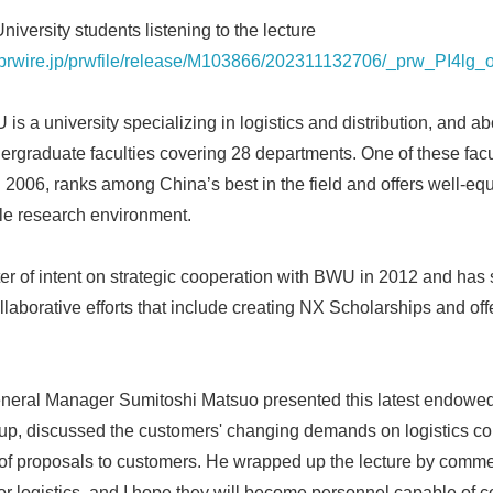
iversity students listening to the lecture
sprwire.jp/prwfile/release/M103866/202311132706/_prw_PI4lg_
s a university specializing in logistics and distribution, and a
dergraduate faculties covering 28 departments. One of these facul
in 2006, ranks among China’s best in the field and offers well-e
ble research environment.
er of intent on strategic cooperation with BWU in 2012 and has
llaborative efforts that include creating NX Scholarships and o
neral Manager Sumitoshi Matsuo presented this latest endowed
up, discussed the customers' changing demands on logistics co
of proposals to customers. He wrapped up the lecture by commen
r logistics, and I hope they will become personnel capable of co