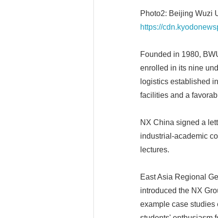
Photo2: Beijing Wuzi Un
https://cdn.kyodonew
Founded in 1980, BWU i
enrolled in its nine un
logistics established 
facilities and a favora
NX China signed a lett
industrial-academic co
lectures.
East Asia Regional Ge
introduced the NX Gro
example case studies 
students' enthusiasm fo