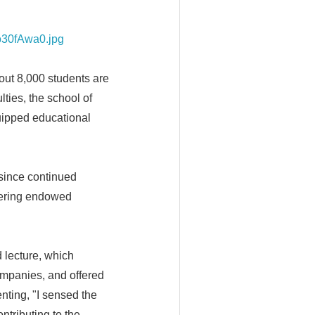
o30fAwa0.jpg
bout 8,000 students are
ties, the school of
quipped educational
 since continued
ffering endowed
 lecture, which
mpanies, and offered
ting, "I sensed the
ntributing to the