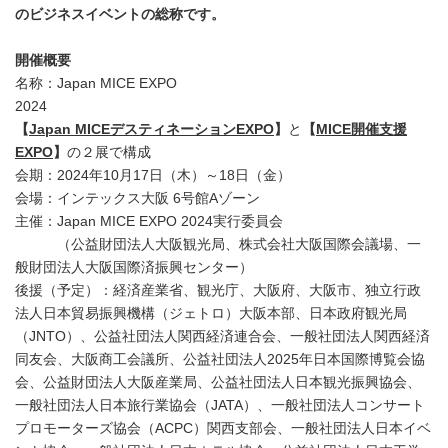
のビジネスイベントの総称です。
開催概要
名称：Japan MICE EXPO
2024
【
Japan MICE
デスティネーション
EXPO
】
と
【
MICE
開催支援
EXPO
】
の２展で構成
会期：2024年10月17日（木）～18日（金）
会場：インテックス大阪 6号館Aゾーン
主催：Japan MICE EXPO 2024実行委員会
（公益財団法人大阪観光局、株式会社大阪国際会議場、一
般財団法人大阪国際済振興センター）
後援（予定）：経済産業省、観光庁、大阪府、大阪市、独立行政
法人日本貿易振興機構（ジェトロ）大阪本部、日本政府観光局
（JNTO）、公益社団法人関西経済連合会、一般社団法人関西経済
同友会、大阪商工会議所、公益社団法人2025年日本国際博覧会協
会、公益財団法人大阪産業局、公益社団法人日本観光振興協会、
一般社団法人日本旅行業協会（JATA）、一般社団法人コンサート
プロモーターズ協会（ACPC）関西支部会、一般社団法人日本イベ