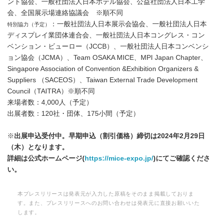
ント協会、一般社団法人日本ホテル協会、公益社団法人日本工学
会、全国展示場連絡協議会 ※順不同
：一般社団法人日本展示会協会、一般社団法人日本
特別協力（予定）
ディスプレイ業団体連合会、一般社団法人日本コングレス・コン
ベンション・ビューロー（JCCB）、一般社団法人日本コンベンシ
ョン協会（JCMA）、Team OSAKA MICE、MPI Japan Chapter、
Singapore Association of Convention &Exhibition Organizers &
Suppliers （SACEOS）、Taiwan External Trade Development
Council（TAITRA）※順不同
来場者数：4,000人（予定）
出展者数：120社・団体、175小間（予定）
※
出展申込受付中。早期申込（割引価格）締切は
2024
年
2
月
29
日
（木）となります。
詳細は公式ホームページ
(
https://mice-expo.jp/
)
にてご確認くださ
い。
本プレスリリースは発表元が入力した原稿をそのまま掲載しておりま
す。また、プレスリリースへのお問い合わせは発表元に直接お願いいた
します。