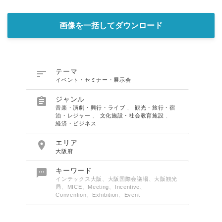
画像を一括してダウンロード

テーマ
イベント・セミナー・展示会

ジャンル
音楽・演劇・興行・ライブ
、
観光・旅行・宿
泊・レジャー
、
文化施設・社会教育施設
、
経済・ビジネス

エリア
大阪府

キーワード
インテックス大阪、大阪国際会議場、大阪観光
局、MICE、Meeting、Incentive、
Convention、Exhibition、Event