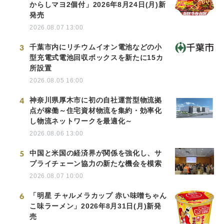
からしマヨ2個付」2026年8月24日(月)新
発売
2026.08.07 13:00
3
千葉市内にリチウムイオン電池などの小
型充電式電池回収ボックスを新たに15カ
所設置
2026.08.05 16:00
4
神奈川県厚木市に初の自社運営型物流拠
点が稼働～住宅資材物流を集約・効率化
し物流ネットワークを最適化～
2026.08.06 13:00
5
中国と米国の経済界が関係を強化し、サ
プライチェーン協力の新たな機会を模索
2026.08.07 10:00
6
「明星 チャルメラカップ 赤い味噌ちゃん
こ味ラーメン」2026年8月31日(月)新発
売