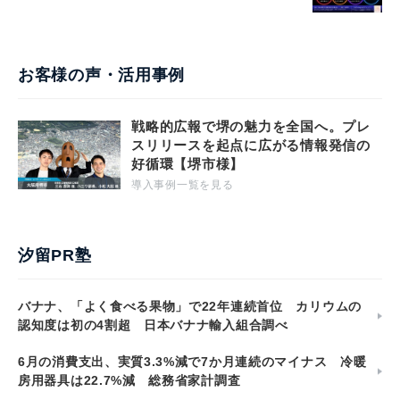
お客様の声・活用事例
戦略的広報で堺の魅力を全国へ。プレ
スリリースを起点に広がる情報発信の
好循環【堺市様】
導入事例一覧を見る
汐留PR塾
バナナ、「よく食べる果物」で22年連続首位 カリウムの
認知度は初の4割超 日本バナナ輸入組合調べ
6月の消費支出、実質3.3%減で7か月連続のマイナス 冷暖
房用器具は22.7%減 総務省家計調査