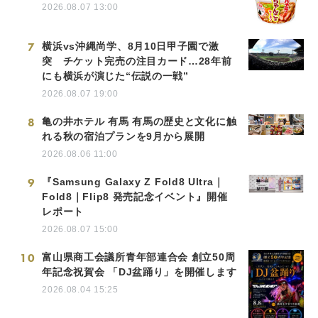
2026.08.07 13:00
7
横浜vs沖縄尚学、8月10日甲子園で激
突 チケット完売の注目カード…28年前
にも横浜が演じた“伝説の一戦”
2026.08.07 19:00
8
亀の井ホテル 有馬 有馬の歴史と文化に触
れる秋の宿泊プランを9月から展開
2026.08.06 11:00
9
『Samsung Galaxy Z Fold8 Ultra｜
Fold8｜Flip8 発売記念イベント』開催
レポート
2026.08.07 15:00
10
富山県商工会議所青年部連合会 創立50周
年記念祝賀会 「DJ盆踊り」を開催します
2026.08.04 15:25