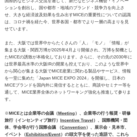
国際的なビジネス交流を通じて、新たなビジネス機会・イノベー
ションを創出し、国や都市・地域のブランド・競争力を向上さ
せ、大きな経済波及効果を生み出すMICEの重要性についての認識
は、コロナ禍を経た今、世界各国・都市でより一層の高まりを見
せています。
また、大阪では世界中からたくさんの「人」「モノ」「情報」が
集まる大阪・関西万博が2025年4月より開催され、万博を契機とし
たMICEの誘致が本格化しております。さらに、その先の2030年に
は世界最高水準の大阪IRの開業も控えており、このような世界中
から関心が集まる大阪でMICE産業に関わる製品やサービス、情報
を一堂に集めた「Japan MICE EXPO 2024」を開催し、日本の
MICEブランドを国内外に発信するとともに、商談やセミナー等を
通して、MICE業界全体のネットワーキング強化も推進して参りま
す。
※
MICE
とは企業等の会議（
Meeting
）、企業等の行う報奨・研修
旅行（インセンティブ旅行）
Incentive Travel
）、国際機関・団
体、学会等が行う国際会議 （
Convention
）、展示会・見本市、
イベント（
Exhibition/Event
）の頭文字を使った造語で、これら