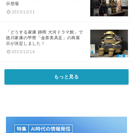
示登場
2023/12/21
「どうする家康 静岡 大河ドラマ館」で
徳川家康の甲冑「金荼美具足」の再展
示が決定しました！
Japanese
2023/12/14
もっと見る
English