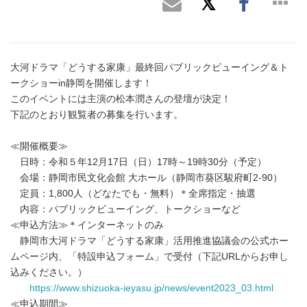
大河ドラマ「どうする家康」最終回パブリックビューイング＆ト
ークショーin静岡を開催します！
このイベントには主演の松本潤さんの登壇が決定！
下記のとおり観覧者の募集を行います。
≪開催概要≫
日時：令和５年12月17日（日）17時～19時30分（予定）
会場：静岡市民文化会館 大ホール（静岡市葵区駿府町2-90）
定員：1,800人（どなたでも・無料）＊全席指定・抽選
内容：パブリックビューイング、トークショーなど
≪申込方法≫＊インターネットのみ
静岡市大河ドラマ「どうする家康」活用推進協議会の公式ホー
ムページ内、「特設申込フォーム」で受付（下記URLからお申し
込みください。）
https://www.shizuoka-ieyasu.jp/news/event2023_03.html
≪申込期間≫