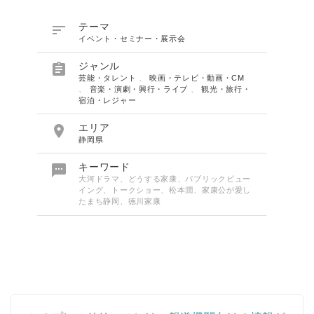

テーマ
イベント・セミナー・展示会

ジャンル
芸能・タレント
、
映画・テレビ・動画・CM
、
音楽・演劇・興行・ライブ
、
観光・旅行・
宿泊・レジャー

エリア
静岡県

キーワード
大河ドラマ、どうする家康、パブリックビュー
イング、トークショー、松本潤、家康公が愛し
たまち静岡、徳川家康