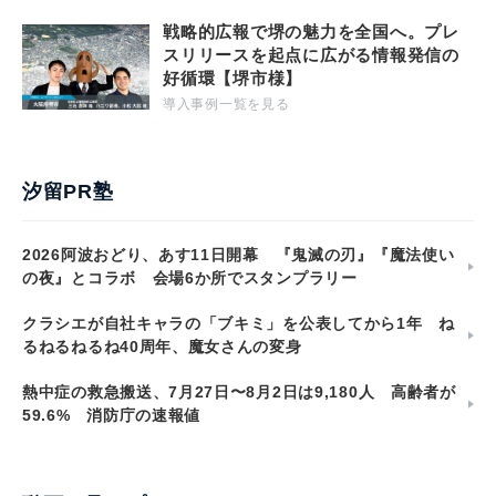
戦略的広報で堺の魅力を全国へ。プレ
スリリースを起点に広がる情報発信の
好循環【堺市様】
導入事例一覧を見る
汐留PR塾
2026阿波おどり、あす11日開幕 『鬼滅の刃』『魔法使い
の夜』とコラボ 会場6か所でスタンプラリー
クラシエが自社キャラの「ブキミ」を公表してから1年 ね
るねるねるね40周年、魔女さんの変身
熱中症の救急搬送、7月27日〜8月2日は9,180人 高齢者が
59.6% 消防庁の速報値