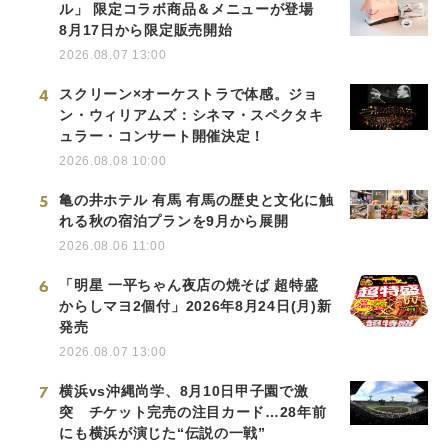
ル」 限定コラボ商品＆メニューが登場
8月17日から限定販売開始
2026.08.07 13:00
4
スクリーン×オーケストラで体感。ジョ
ン・ウィリアムズ：シネマ・スペクタキ
ュラー・コンサート開催決定！
2026.08.08 10:00
5
亀の井ホテル 有馬 有馬の歴史と文化に触
れる秋の宿泊プランを9月から展開
2026.08.06 11:00
6
「明星 一平ちゃん夜店の焼そば 超特盛
からしマヨ2個付」2026年8月24日(月)新
発売
2026.08.07 13:00
7
横浜vs沖縄尚学、8月10日甲子園で激
突 チケット完売の注目カード…28年前
にも横浜が演じた“伝説の一戦”