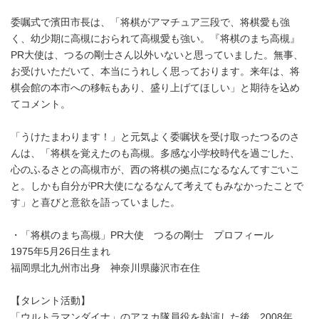
委嘱式で濱田市長は、「将棋がアマチュア三段で、将棋愛も強
く、幼少期に高槻におられて高槻愛も強い。『将棋のまち高槻』
PR大使は、つるの剛士さん以外いないと思っていました。無事、
お受けいただいて、本当にうれしく思っております。来年は、将
棋会館の本市への移転もあり、盛り上げてほしい」と期待を込め
てコメント。
「うけたまわります！」と元気よく委嘱状を受け取ったつるのさ
んは、「将棋を覚えたのも高槻。多感な小学校時代を過ごした、
心のふるさとの高槻市が、西の将棋の拠点になるなんてすごいこ
と。しかも自分がPR大使になるなんて考えてもみなかったことで
す」と喜びと意欲を語っていました。
・「将棋のまち高槻」PR大使 つるの剛士 プロフィール
1975年5月26日生まれ
福岡県北九州市出身 神奈川県藤沢市在住
【タレント活動】
「ウルトラマンダイナ」のアスカ隊員役を熱演した後、2008年