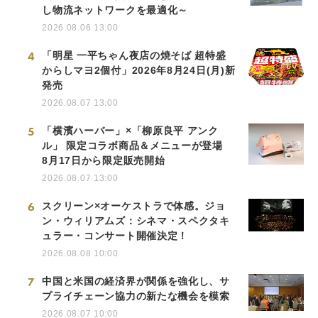
し物流ネットワークを最適化～
2026.08.06 13:00
4
「明星 一平ちゃん夜店の焼そば 超特盛
からしマヨ2個付」2026年8月24日(月)新
発売
2026.08.07 13:00
5
「横濱ハーバー」×「柳原良平 アンク
ル」 限定コラボ商品＆メニューが登場
8月17日から限定販売開始
2026.08.07 13:00
6
スクリーン×オーケストラで体感。ジョ
ン・ウィリアムズ：シネマ・スペクタキ
ュラー・コンサート開催決定！
2026.08.08 10:00
7
中国と米国の経済界が関係を強化し、サ
プライチェーン協力の新たな機会を模索
2026.08.07 10:00