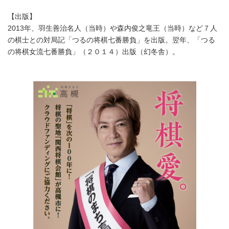
【出版】
2013年、羽生善治名人（当時）や森内俊之竜王（当時）など７人
の棋士との対局記「つるの将棋七番勝負」を出版。翌年、「つる
の将棋女流七番勝負」（２０１４）出版（幻冬舎）。