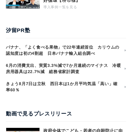
好循環【堺市様】
導入事例一覧を見る
汐留PR塾
バナナ、「よく食べる果物」で22年連続首位 カリウムの
認知度は初の4割超 日本バナナ輸入組合調べ
6月の消費支出、実質3.3%減で7か月連続のマイナス 冷暖
房用器具は22.7%減 総務省家計調査
きょう8月7日は立秋 西日本は1か月平均気温「高い」確
率60％
動画で見るプレスリリース
政府全体でこども・若者の自殺防止に向