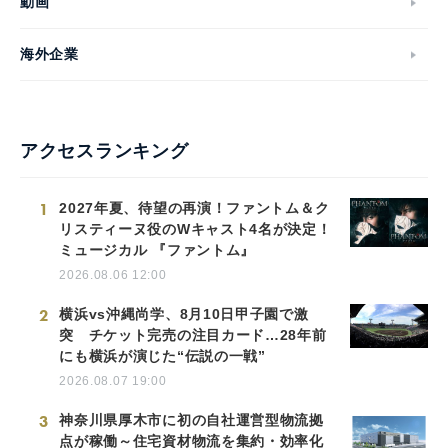
動画
海外企業
アクセスランキング
1
2027年夏、待望の再演！ファントム＆ク
リスティーヌ役のWキャスト4名が決定！
ミュージカル 『ファントム』
2026.08.06 12:00
2
横浜vs沖縄尚学、8月10日甲子園で激
突 チケット完売の注目カード…28年前
にも横浜が演じた“伝説の一戦”
2026.08.07 19:00
3
神奈川県厚木市に初の自社運営型物流拠
点が稼働～住宅資材物流を集約・効率化