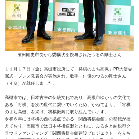
濱田剛史市長から委嘱状を授与されたつるの剛士さん
１１月１７日（金）高槻市役所にて「将棋のまち高槻」PR大使委
嘱式・プレス発表会が実施され、歌手・俳優のつるの剛士さん
（４８）が就任しました。
高槻市では、日本古来の伝統文化であり、高槻市ゆかりの文化で
ある「将棋」を次の世代に繋いでいくため、かねてより、「将棋
のまち高槻」を掲げ、将棋振興に取り組んでいます。
令和６年には将棋の西の拠点である「関西将棋会館」の移転が控
えており、高槻市では日本将棋連盟とともに、ふるさと納税型ク
ラウドファンディング「関西将棋会館建設プロジェクト」を立ち