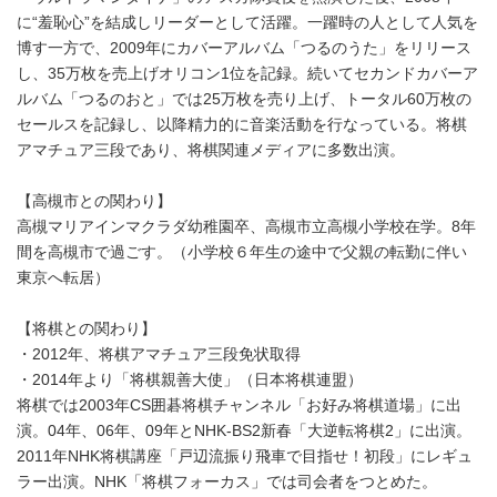
に“羞恥心”を結成しリーダーとして活躍。一躍時の人として人気を
博す一方で、2009年にカバーアルバム「つるのうた」をリリース
し、35万枚を売上げオリコン1位を記録。続いてセカンドカバーア
ルバム「つるのおと」では25万枚を売り上げ、トータル60万枚の
セールスを記録し、以降精力的に音楽活動を行なっている。将棋
アマチュア三段であり、将棋関連メディアに多数出演。
【高槻市との関わり】
高槻マリアインマクラダ幼稚園卒、高槻市立高槻小学校在学。8年
間を高槻市で過ごす。（小学校６年生の途中で父親の転勤に伴い
東京へ転居）
【将棋との関わり】
・2012年、将棋アマチュア三段免状取得
・2014年より「将棋親善大使」（日本将棋連盟）
将棋では2003年CS囲碁将棋チャンネル「お好み将棋道場」に出
演。04年、06年、09年とNHK-BS2新春「大逆転将棋2」に出演。
2011年NHK将棋講座「戸辺流振り飛車で目指せ！初段」にレギュ
ラー出演。NHK「将棋フォーカス」では司会者をつとめた。