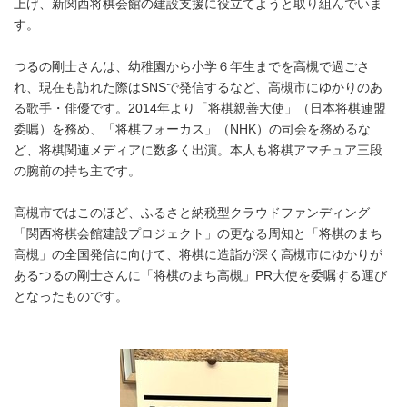
上げ、新関西将棋会館の建設支援に役立てようと取り組んでいま
す。
つるの剛士さんは、幼稚園から小学６年生までを高槻で過ごさ
れ、現在も訪れた際はSNSで発信するなど、高槻市にゆかりのあ
る歌手・俳優です。2014年より「将棋親善大使」（日本将棋連盟
委嘱）を務め、「将棋フォーカス」（NHK）の司会を務めるな
ど、将棋関連メディアに数多く出演。本人も将棋アマチュア三段
の腕前の持ち主です。
高槻市ではこのほど、ふるさと納税型クラウドファンディング
「関西将棋会館建設プロジェクト」の更なる周知と「将棋のまち
高槻」の全国発信に向けて、将棋に造詣が深く高槻市にゆかりが
あるつるの剛士さんに「将棋のまち高槻」PR大使を委嘱する運び
となったものです。