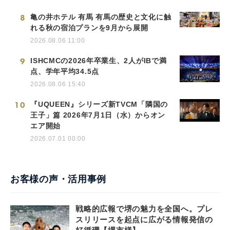
8
亀の井ホテル 有馬 有馬の歴史と文化に触
れる秋の宿泊プランを9月から展開
2026.08.06 11:00
9
ISHCMCの2026年卒業生、2人がIBで満
点、学年平均34.5点
2026.08.06 15:40
10
『UQUEEN』シリーズ新TVCM「隣国の
王子」篇 2026年7月1日（水）からオン
エア開始
2026.07.01 00:00
お客様の声・活用事例
戦略的広報で堺の魅力を全国へ。プレ
スリリースを起点に広がる情報発信の