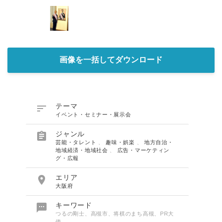
画像を一括してダウンロード

テーマ
イベント・セミナー・展示会

ジャンル
芸能・タレント
、
趣味・娯楽
、
地方自治・
地域経済・地域社会
、
広告・マーケティン
グ・広報

エリア
大阪府

キーワード
つるの剛士、高槻市、将棋のまち高槻、PR大
使