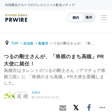
共同通信グループのプレスリリース配信メディア
KYODO NEWS
海外
国内
PRWIRE
TOP
自治体
高槻市
つるの剛士さんが、「将…
つるの剛士さんが、「将棋のまち高槻」PR
大使に就任！
高槻市はタレントのつるの剛士さん（アマチュア将
棋三段）に 「将棋のまち高槻」PR大使を委嘱しま
した。
高槻市
2023/11/20 10:15