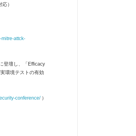
と対応）
mitre-attck-
壇し、「Efficacy
ューションの実環境テストの有効
security-conference/
）