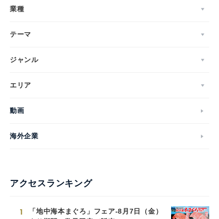
業種
テーマ
ジャンル
エリア
動画
海外企業
アクセスランキング
1
「地中海本まぐろ」フェア-8月7日（金）