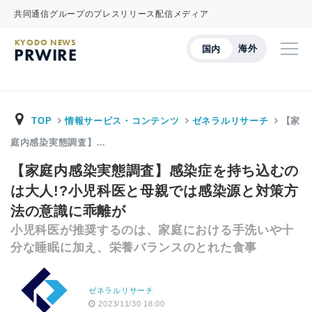
共同通信グループのプレスリリース配信メディア
KYODO NEWS
海外
国内
PRWIRE
TOP
情報サービス・コンテンツ
ゼネラルリサーチ
【家
庭内感染実態調査】…
【家庭内感染実態調査】感染症を持ち込むの
は大人!?小児科医と母親では感染源と対策方
法の意識に乖離が
小児科医が推奨するのは、家庭における手洗いや十
分な睡眠に加え、栄養バランスのとれた食事
ゼネラルリサーチ
2023/11/30 18:00