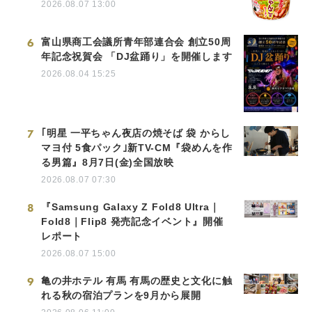
2026.08.07 13:00
6
富山県商工会議所青年部連合会 創立50周
年記念祝賀会 「DJ盆踊り」を開催します
2026.08.04 15:25
7
｢明星 一平ちゃん夜店の焼そば 袋 からし
マヨ付 5食パック｣新TV-CM『袋めんを作
る男篇』8月7日(金)全国放映
2026.08.07 07:30
8
『Samsung Galaxy Z Fold8 Ultra｜
Fold8｜Flip8 発売記念イベント』開催
レポート
2026.08.07 15:00
9
亀の井ホテル 有馬 有馬の歴史と文化に触
れる秋の宿泊プランを9月から展開