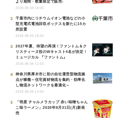
より期間・数量限定で販売-
2026.08.04 14:00
2
千葉市内にリチウムイオン電池などの小
型充電式電池回収ボックスを新たに15カ
所設置
2026.08.05 16:00
3
2027年夏、待望の再演！ファントム＆ク
リスティーヌ役のWキャスト4名が決定！
ミュージカル 『ファントム』
2026.08.06 12:00
4
神奈川県厚木市に初の自社運営型物流拠
点が稼働～住宅資材物流を集約・効率化
し物流ネットワークを最適化～
2026.08.06 13:00
5
「明星 チャルメラカップ 赤い味噌ちゃん
こ味ラーメン」2026年8月31日(月)新発
売