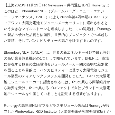
【上海2023年11月29日PR Newswire＝共同通信JBN】Runergyは
このほど、BloombergNEF（ブルームバーグ・ニュー・エナジ
ー・ファイナンス、BNEF）により2023年第4四半期のTier 1（テ
ィアワン）太陽光電池モジュールメーカーリストに選出されると
いう大きなマイルストーンを達成しました。この認定は、Runergy
の製品の優れた品質と信頼性、世界的なプロジェクトでの卓越し
た業績、そしてバンカビリティーの高さを証明するものです。
BloombergNEF（BNEF）は、世界の新エネルギー分野で最も評判
の高い業界調査機関の1つとして知られています。BNEFは、市場
に存在する数百の太陽電池モジュールメーカー間の透明な差別化
を図ることを目的に、バンカビリティーに基づく太陽電池モジュ
ール製品のティアリングシステムを開発しました。Tier 1の太陽電
池モジュールメーカーに認定されるには、6つの異なる商業銀行か
ら融資を受け、6つの異なるプロジェクトで自社ブランドの太陽電
池モジュールを生産していることを証明する必要があります。
Runergyの高効率N型ダブルガラスモジュール製品はRunergyが設
立したPhotovoltaic R&D Institute（太陽光発電研究開発研究所）が