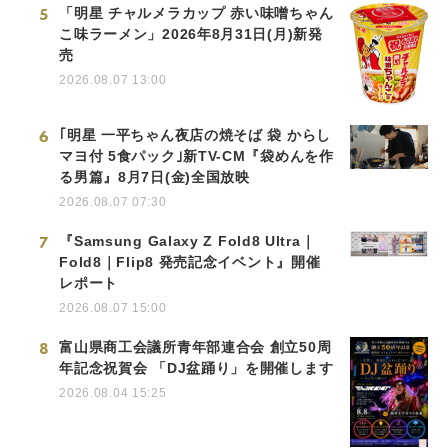
5
「明星 チャルメラカップ 赤い味噌ちゃん
こ味ラーメン」2026年8月31日(月)新発
売
2026.08.07 13:00
6
｢明星 一平ちゃん夜店の焼そば 袋 からし
マヨ付 5食パック｣新TV-CM『袋めんを作
る男篇』8月7日(金)全国放映
2026.08.07 07:30
7
『Samsung Galaxy Z Fold8 Ultra｜
Fold8｜Flip8 発売記念イベント』開催
レポート
2026.08.07 15:00
8
富山県商工会議所青年部連合会 創立50周
年記念祝賀会 「DJ盆踊り」を開催します
2026.08.04 15:25