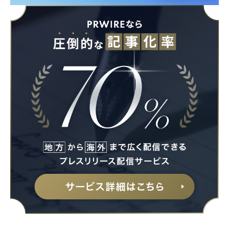
Japanese
English