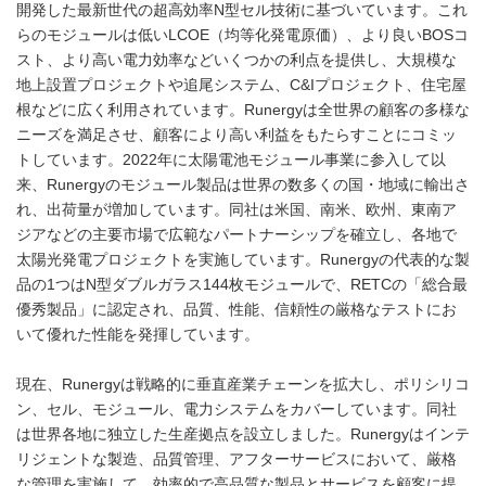
開発した最新世代の超高効率N型セル技術に基づいています。これ
らのモジュールは低いLCOE（均等化発電原価）、より良いBOSコ
スト、より高い電力効率などいくつかの利点を提供し、大規模な
地上設置プロジェクトや追尾システム、C&Iプロジェクト、住宅屋
根などに広く利用されています。Runergyは全世界の顧客の多様な
ニーズを満足させ、顧客により高い利益をもたらすことにコミッ
トしています。2022年に太陽電池モジュール事業に参入して以
来、Runergyのモジュール製品は世界の数多くの国・地域に輸出さ
れ、出荷量が増加しています。同社は米国、南米、欧州、東南ア
ジアなどの主要市場で広範なパートナーシップを確立し、各地で
太陽光発電プロジェクトを実施しています。Runergyの代表的な製
品の1つはN型ダブルガラス144枚モジュールで、RETCの「総合最
優秀製品」に認定され、品質、性能、信頼性の厳格なテストにお
いて優れた性能を発揮しています。
現在、Runergyは戦略的に垂直産業チェーンを拡大し、ポリシリコ
ン、セル、モジュール、電力システムをカバーしています。同社
は世界各地に独立した生産拠点を設立しました。Runergyはインテ
リジェントな製造、品質管理、アフターサービスにおいて、厳格
な管理を実施して、効率的で高品質な製品とサービスを顧客に提