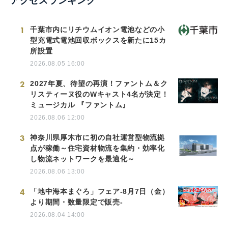
アクセスランキング
1
千葉市内にリチウムイオン電池などの小
型充電式電池回収ボックスを新たに15カ
所設置
2026.08.05 16:00
2
2027年夏、待望の再演！ファントム＆ク
リスティーヌ役のWキャスト4名が決定！
ミュージカル 『ファントム』
2026.08.06 12:00
3
神奈川県厚木市に初の自社運営型物流拠
点が稼働～住宅資材物流を集約・効率化
し物流ネットワークを最適化～
2026.08.06 13:00
4
「地中海本まぐろ」フェア-8月7日（金）
より期間・数量限定で販売-
2026.08.04 14:00