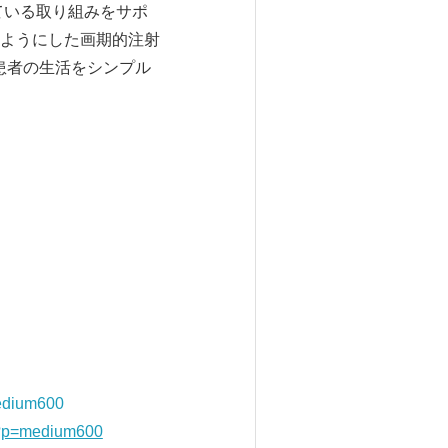
ている取り組みをサポ
ようにした画期的注射
や患者の生活をシンプル
medium600
g?p=medium600