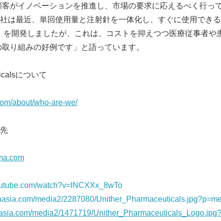
命は、顧客がイノベーションを推進し、市場の要求に応えるべく行っ
社は最近、単回使用量と注射針を一体化し、すぐに使用できる
ct（R）を開発しましたが、これは、コストを抑えつつ医療従事者
erの取り組みの好例です」と語っています。
uticalsについて
om/about/who-are-we/
先
rma.com
youtube.com/watch?v=lNCXXx_8wTo
rnasia.com/media2/2287080/Unither_Pharmaceuticals.jpg?p=
rnasia.com/media2/1471719/Unither_Pharmaceuticals_Logo.jp