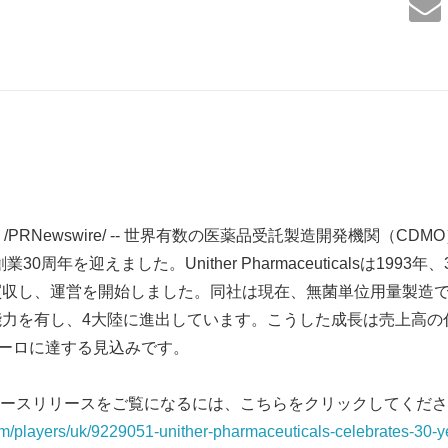
日 /PRNewswire/ -- 世界有数の医薬品受託製造開発機関（CDMO）U
sは、創業30周年を迎えました。Unither Pharmaceuticalsは19
買収し、運営を開始しました。同社は現在、無菌単位用量製造
能力を有し、4大陸に進出しています。こうした成長は売上高の
ユーロに達する見込みです。
ースリリースをご覧になるには、こちらをクリックしてくださ
om/players/uk/9229051-unither-pharmaceuticals-celebrates-30-y