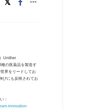
nither
93年、3種の医薬品を製造す
で世界をリードしてお
伸びにも反映されてお
い：
ears-innovation-