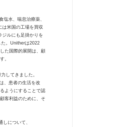
、生理食塩水、喘息治療薬、
年には米国の工場を買収
ブラジルにも足掛かりを
nitherは2022
した国際的展開は、顧
す。
努力してきました。
「私たちは、患者の生活を改
るようにすることで認
顧客利益のために、そ
将来の見通しについて、