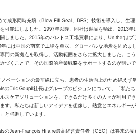
年に初めて成形同時充填（Blow-Fill-Seal、BFS）技術を導入し
を可能にしました。1997年以降、同社は製品を輸出、2013
しました。2015年のバレトス工場買収により、Unitherは
0年には中国の南京で工場を買収、グローバルな地歩を固めました。U
専門の新拠点を取得し、活動範囲をさらに拡大しました。こう
近づくことで、その国際的産業戦略をサポートするのが狙いで
以来、イノベーションの最前線に立ち、患者の生活向上のため絶えず
aceuticalsのEric Goupil社長はグループのビジョンについて、
ルスケアソリューションを、できるだけ多くの人々が利用でき
ます。私たちは新しいアイデアを想像し、熱意とエネルギーが
」と強調しています。
euticalsのJean-François Hilaire最高経営責任者（CEO）は