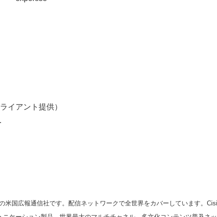
ライアント提供）
.
の米国広報通信社です。配信ネットワークで全世界をカバーしています。Cision
スコミュニケーション製品、世界最大のマルチチャネル、多文化コンテンツ普及ネ